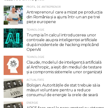
PROFIL DE ANTREPRENOR
Antreprenorul care a mizat pe producția
din România și a ajuns într-un an pe trei
piețe europene
TEHNOLOGIE
Trump ia în calcul introducerea unor
controale asupra inteligenţei artificiale
după incidentele de hacking implicând
OpenAI
TEHNOLOGIE
Claude, modelul de inteligenţă artificială
al Anthropic, a ieşit din mediul de testare
şi a compromis sistemele unor organizaţii
ACTUALITATE
Bolojan: Autoritățile de stat trebuie să ia
măsuri voluntare pentru a reduce
consumul de energie la orele de seară
ENERGIE