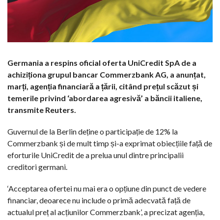
Germania a respins oficial oferta UniCredit SpA de a
achiziționa grupul bancar Commerzbank AG, a anunțat,
marți, agenția financiară a țării, citând prețul scăzut și
temerile privind ‘abordarea agresivă’ a băncii italiene,
transmite Reuters.
Guvernul de la Berlin deține o participație de 12% la
Commerzbank și de mult timp și-a exprimat obiecțiile față de
eforturile UniCredit de a prelua unul dintre principalii
creditori germani.
‘Acceptarea ofertei nu mai era o opțiune din punct de vedere
financiar, deoarece nu include o primă adecvată față de
actualul preț al acțiunilor Commerzbank’, a precizat agenția,