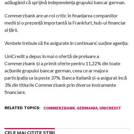
adăugând că sprijină independența grupului bancar german.
Commerzbank are un rol critic în finanțarea companiilor
medii și o prezență importantă la Frankfurt, hub-ul financiar
al țării.
‘Ambele trebuie să fie asigurate în continuare’, susține agenția.
UniCredit a depus în mai o ofertă de preluare a
Commerzbank și a primit oferte pentru 11,22% din toate
acțiunile grupului bancar german, ceea ce ar majora
participația sa la peste 37%. Banca italiană și-a asigurat încă
3% din titlurile Commerzbank prin diverse instrumente
financiare.
RELATED TOPICS:
,
,
COMMERZBANK
GERMANIA
UNICREDIT
CELE MAI CITITE ȘTIRI