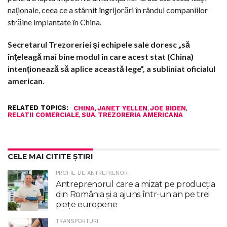
naţionale, ceea ce a stârnit îngrijorări în rândul companiilor
străine implantate în China.
Secretarul Trezoreriei şi echipele sale doresc „să
înţeleagă mai bine modul în care acest stat (China)
intenţionează să aplice această lege”, a subliniat oficialul
american
.
RELATED TOPICS:
,
,
,
CHINA
JANET YELLEN
JOE BIDEN
,
,
RELATII COMERCIALE
SUA
TREZORERIA AMERICANA
CELE MAI CITITE ȘTIRI
PROFIL DE ANTREPRENOR
Antreprenorul care a mizat pe producția
din România și a ajuns într-un an pe trei
piețe europene
TRANSPORTURI