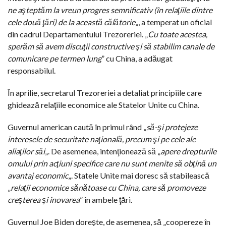
ne aşteptăm la vreun progres semnificativ (în relaţiile dintre
cele două ţări) de la această călătorie
„, a temperat un oficial
din cadrul Departamentului Trezoreriei. „
Cu toate acestea,
sperăm să avem discuţii constructive şi să stabilim canale de
comunicare pe termen lung
” cu China, a adăugat
responsabilul.
În aprilie, secretarul Trezoreriei a detaliat principiile care
ghidează relaţiile economice ale Statelor Unite cu China.
Guvernul american caută în primul rând „
să-şi protejeze
interesele de securitate naţională, precum şi pe cele ale
aliaţilor săi
„. De asemenea, intenţionează să „
apere drepturile
omului prin acţiuni specifice care nu sunt menite să obţină un
avantaj economic
„. Statele Unite mai doresc să stabilească
„
relaţii economice sănătoase cu China, care să promoveze
creşterea şi inovarea
” în ambele ţări.
Guvernul Joe Biden doreşte, de asemenea, să „coopereze în