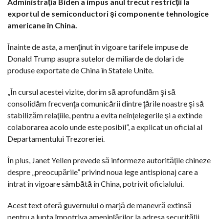
Administraţia Biden a impus anul trecut restricţii la
exportul de semiconductori şi componente tehnologice
americane în China.
Înainte de asta, a menţinut în vigoare tarifele impuse de
Donald Trump asupra sutelor de miliarde de dolari de
produse exportate de China în Statele Unite.
„În cursul acestei vizite, dorim să aprofundăm şi să
consolidăm frecvenţa comunicării dintre ţările noastre şi să
stabilizăm relaţiile, pentru a evita neînţelegerile şi a extinde
colaborarea acolo unde este posibil”, a explicat un oficial al
Departamentului Trezoreriei.
În plus, Janet Yellen prevede să informeze autorităţile chineze
despre „preocupările” privind noua lege antispionaj care a
intrat în vigoare sâmbătă în China, potrivit oficialului.
Acest text oferă guvernului o marjă de manevră extinsă
pentru a lupta împotriva ameninţărilor la adresa securităţii