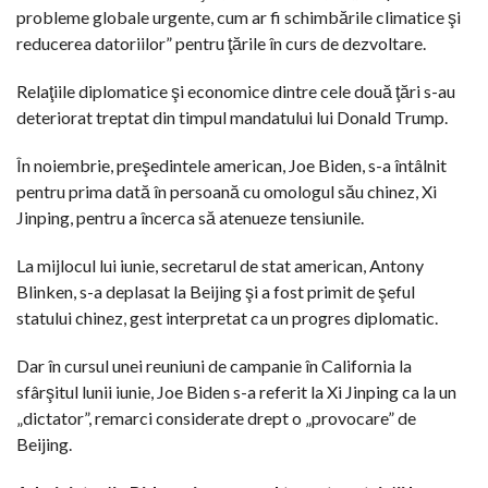
probleme globale urgente, cum ar fi schimbările climatice şi
reducerea datoriilor” pentru ţările în curs de dezvoltare.
Relaţiile diplomatice şi economice dintre cele două ţări s-au
deteriorat treptat din timpul mandatului lui Donald Trump.
În noiembrie, preşedintele american, Joe Biden, s-a întâlnit
pentru prima dată în persoană cu omologul său chinez, Xi
Jinping, pentru a încerca să atenueze tensiunile.
La mijlocul lui iunie, secretarul de stat american, Antony
Blinken, s-a deplasat la Beijing şi a fost primit de şeful
statului chinez, gest interpretat ca un progres diplomatic.
Dar în cursul unei reuniuni de campanie în California la
sfârşitul lunii iunie, Joe Biden s-a referit la Xi Jinping ca la un
„dictator”, remarci considerate drept o „provocare” de
Beijing.