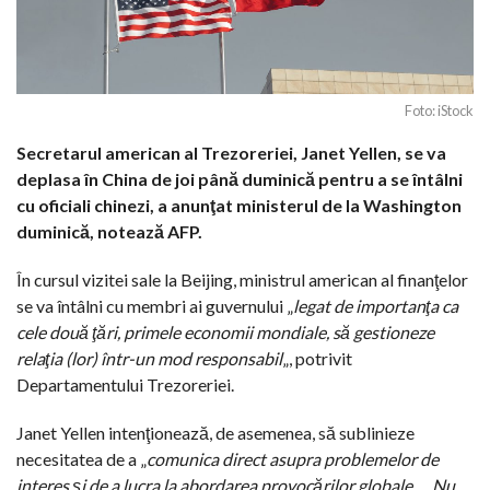
Foto: iStock
Secretarul american al Trezoreriei, Janet Yellen, se va
deplasa în China de joi până duminică pentru a se întâlni
cu oficiali chinezi, a anunţat ministerul de la Washington
duminică, notează AFP.
În cursul vizitei sale la Beijing, ministrul american al finanţelor
se va întâlni cu membri ai guvernului „
legat de importanţa ca
cele două ţări, primele economii mondiale, să gestioneze
relaţia (lor) într-un mod responsabil
„, potrivit
Departamentului Trezoreriei.
Janet Yellen intenţionează, de asemenea, să sublinieze
necesitatea de a „
comunica direct asupra problemelor de
interes şi de a lucra la abordarea provocărilor globale
„. „
Nu