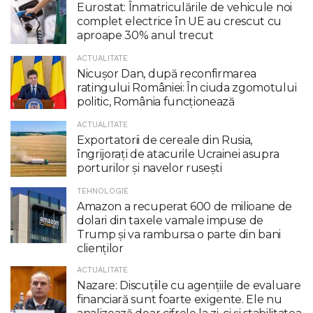
Eurostat: Înmatriculările de vehicule noi
complet electrice în UE au crescut cu
aproape 30% anul trecut
ACTUALITATE
Nicuşor Dan, după reconfirmarea
ratingului României: În ciuda zgomotului
politic, România funcţionează
ACTUALITATE
Exportatorii de cereale din Rusia,
îngrijorați de atacurile Ucrainei asupra
porturilor și navelor rusești
TEHNOLOGIE
Amazon a recuperat 600 de milioane de
dolari din taxele vamale impuse de
Trump şi va rambursa o parte din bani
clienţilor
ACTUALITATE
Nazare: Discuțiile cu agențiile de evaluare
financiară sunt foarte exigente. Ele nu