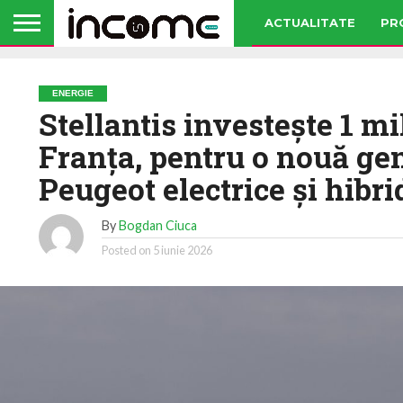
ACTUALITATE
PR
ENERGIE
Stellantis investeşte 1 mi
Franţa, pentru o nouă ge
Peugeot electrice şi hibri
By
Bogdan Ciuca
Posted on
5 iunie 2026