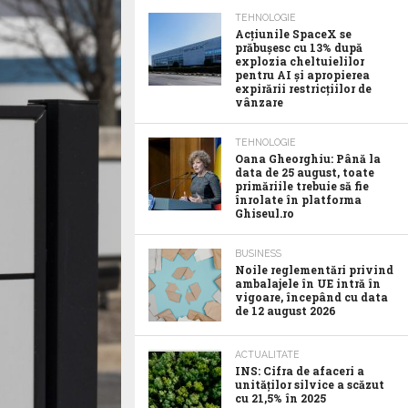
TEHNOLOGIE
Acţiunile SpaceX se
prăbuşesc cu 13% după
explozia cheltuielilor
pentru AI şi apropierea
expirării restricţiilor de
vânzare
TEHNOLOGIE
Oana Gheorghiu: Până la
data de 25 august, toate
primăriile trebuie să fie
înrolate în platforma
Ghiseul.ro
BUSINESS
Noile reglementări privind
ambalajele în UE intră în
vigoare, începând cu data
de 12 august 2026
ACTUALITATE
INS: Cifra de afaceri a
unităților silvice a scăzut
cu 21,5% în 2025