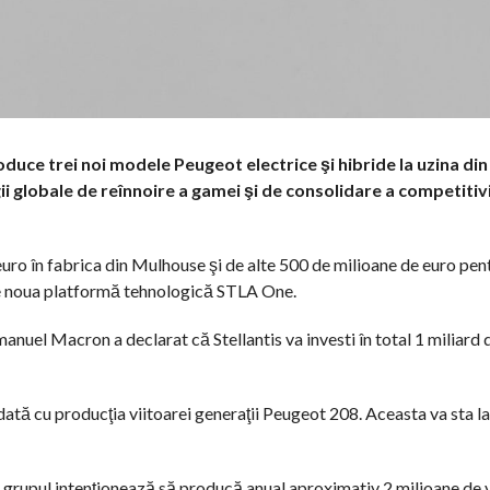
oduce trei noi modele Peugeot electrice şi hibride la uzina di
ii globale de reînnoire a gamei şi de consolidare a competitivit
 euro în fabrica din Mulhouse şi de alte 500 de milioane de euro pen
tre noua platformă tehnologică STLA One.
nuel Macron a declarat că Stellantis va investi în total 1 miliard 
ată cu producţia viitoarei generaţii Peugeot 208. Aceasta va sta l
 că grupul intenţionează să producă anual aproximativ 2 milioane de 