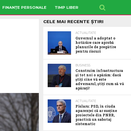
FINANȚE PERSONALE
TIMP LIBER
CELE MAI RECENTE ȘTIRI
ACTUALITATE
Guvernul a adoptat o
hotărâre care aprobă
planurile de pregătire
pentru riscuri
BUSINESS
Construim infrastructura
și tot noi o apărăm: dacă
știți cine vă este
adversarul, știți cum să vă
apărați!
ACTUALITATE
Pîslaru: PSD, în ciuda
aparenței că ar susține
proiectele din PNRR,
practică un sabotaj
sistematic