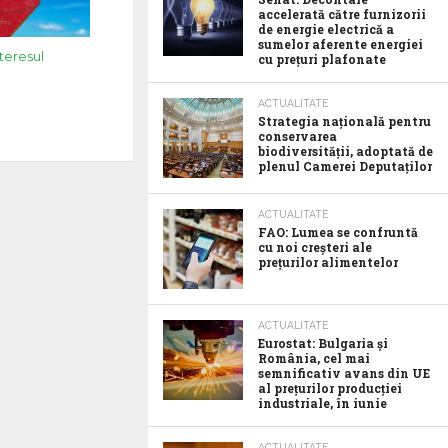
accelerată către furnizorii
de energie electrică a
sumelor aferente energiei
nteresul
cu prețuri plafonate
ACTUALITATE
Strategia națională pentru
conservarea
biodiversității, adoptată de
plenul Camerei Deputaților
ACTUALITATE
FAO: Lumea se confruntă
cu noi creșteri ale
prețurilor alimentelor
ACTUALITATE
Eurostat: Bulgaria și
România, cel mai
semnificativ avans din UE
al prețurilor producției
industriale, în iunie
ACTUALITATE