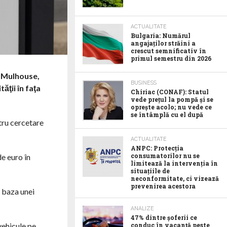
ACTUALITATE
Bulgaria: Numărul
angajaților străini a
crescut semnificativ în
primul semestru din 2026
n Mulhouse,
BUSINESS
ăţii în faţa
Chiriac (CONAF): Statul
vede prețul la pompă și se
oprește acolo; nu vede ce
se întâmplă cu el după
tru cercetare
ACTUALITATE
ANPC: Protecția
consumatorilor nu se
de euro în
limitează la intervenția în
situațiile de
neconformitate, ci vizează
prevenirea acestora
a baza unei
ANALIZE
47% dintre șoferii ce
vehicule pe
conduc în vacanță peste