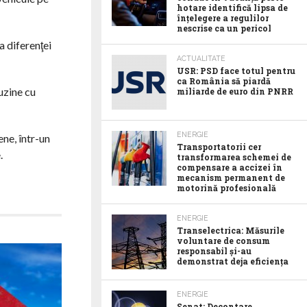
hotare identifică lipsa de
înțelegere a regulilor
nescrise ca un pericol
a diferenţei
ACTUALITATE
USR: PSD face totul pentru
ca România să piardă
uzine cu
miliarde de euro din PNRR
ENERGIE
ne, într-un
Transportatorii cer
.
transformarea schemei de
compensare a accizei în
mecanism permanent de
motorină profesională
ENERGIE
Transelectrica: Măsurile
voluntare de consum
responsabil şi-au
demonstrat deja eficienţa
ENERGIE
Senat: Decontare