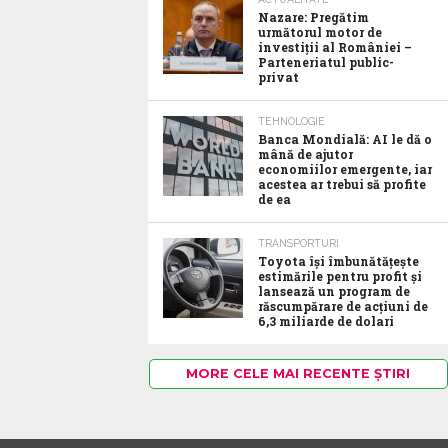
Nazare: Pregătim
următorul motor de
investiții al României –
Parteneriatul public-
privat
TEHNOLOGIE
Banca Mondială: AI le dă o
mână de ajutor
economiilor emergente, iar
acestea ar trebui să profite
de ea
TRANSPORTURI
Toyota îşi îmbunătăţeşte
estimările pentru profit şi
lansează un program de
răscumpărare de acţiuni de
6,3 miliarde de dolari
MORE CELE MAI RECENTE ȘTIRI