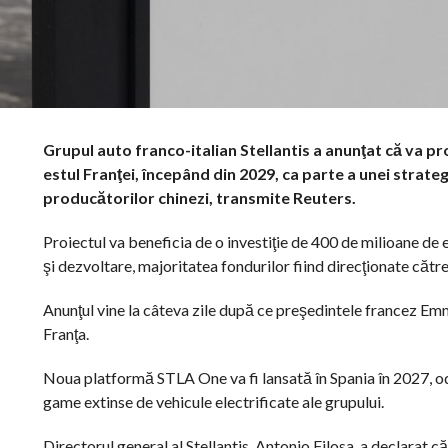
Grupul auto franco-italian Stellantis a anunţat că va pr
estul Franţei, începând din 2029, ca parte a unei strateg
producătorilor chinezi, transmite Reuters.
Proiectul va beneficia de o investiţie de 400 de milioane de
şi dezvoltare, majoritatea fondurilor fiind direcţionate că
Anunţul vine la câteva zile după ce preşedintele francez Emma
Franţa.
Noua platformă STLA One va fi lansată în Spania în 2027, od
game extinse de vehicule electrificate ale grupului.
Directorul general al Stellantis, Antonio Filosa, a declarat