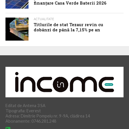
finanțare Casa Verde Baterii 2026
ACTUALITATE
Titlurile de stat Tezaur revin cu
dobânzi de până la 7,15% pe an
Editat de Antena 3 SA
Tipografia: Everest
Adresa: Dimitrie Pompeiu nr. 9-9A, clădirea 14
Abonamente: 0746.281.248