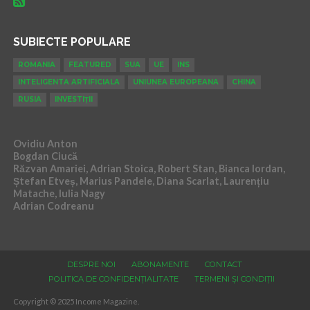
SUBIECTE POPULARE
ROMANIA
FEATURED
SUA
UE
INS
INTELIGENTA ARTIFICIALA
UNIUNEA EUROPEANA
CHINA
RUSIA
INVESTIȚII
Ovidiu Anton
Bogdan Ciucă
Răzvan Amariei, Adrian Stoica, Robert Stan, Bianca Iordan,
Ștefan Etveș, Marius Pandele, Diana Scarlat, Laurențiu
Matache, Iulia Nagy
Adrian Codreanu
DESPRE NOI
ABONAMENTE
CONTACT
POLITICA DE CONFIDENȚIALITATE
TERMENI ȘI CONDIȚII
Copyright © 2025 Income Magazine.