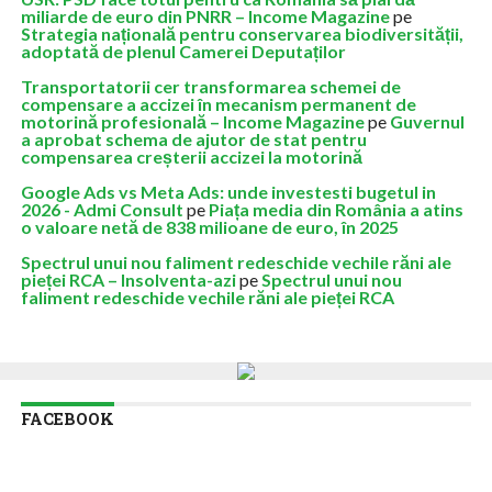
miliarde de euro din PNRR – Income Magazine
pe
Strategia națională pentru conservarea biodiversității,
adoptată de plenul Camerei Deputaților
Transportatorii cer transformarea schemei de
compensare a accizei în mecanism permanent de
motorină profesională – Income Magazine
pe
Guvernul
a aprobat schema de ajutor de stat pentru
compensarea creșterii accizei la motorină
Google Ads vs Meta Ads: unde investesti bugetul in
2026 - Admi Consult
pe
Piața media din România a atins
o valoare netă de 838 milioane de euro, în 2025
Spectrul unui nou faliment redeschide vechile răni ale
pieței RCA – Insolventa-azi
pe
Spectrul unui nou
faliment redeschide vechile răni ale pieței RCA
FACEBOOK