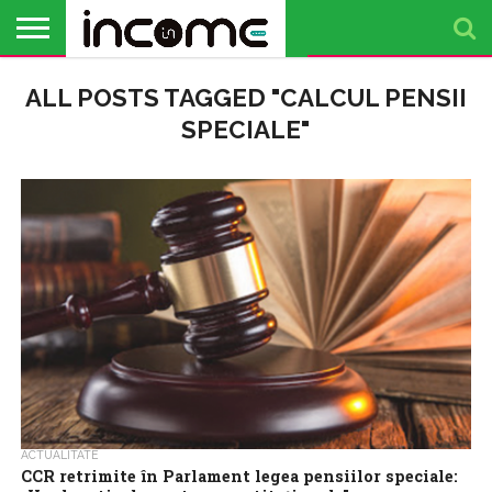
ACTUALITATE
ALL POSTS TAGGED "CALCUL PENSII
PROFIL DE
BUSINESS
ANALIZE
OPINII
FINANȚE
TIMP
ANTREPRENOR
PERSONALE
LIBER
SPECIALE"
ACTUALITATE
CCR retrimite în Parlament legea pensiilor speciale: