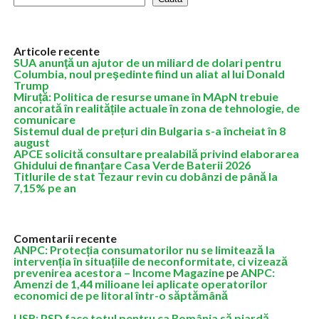
Articole recente
SUA anunţă un ajutor de un miliard de dolari pentru
Columbia, noul preşedinte fiind un aliat al lui Donald
Trump
Miruță: Politica de resurse umane în MApN trebuie
ancorată în realitățile actuale în zona de tehnologie, de
comunicare
Sistemul dual de prețuri din Bulgaria s-a încheiat în 8
august
APCE solicită consultare prealabilă privind elaborarea
Ghidului de finanțare Casa Verde Baterii 2026
Titlurile de stat Tezaur revin cu dobânzi de până la
7,15% pe an
Comentarii recente
ANPC: Protecția consumatorilor nu se limitează la
intervenția în situațiile de neconformitate, ci vizează
prevenirea acestora – Income Magazine
pe
ANPC:
Amenzi de 1,44 milioane lei aplicate operatorilor
economici de pe litoral într-o săptămână
USR: PSD face totul pentru ca România să piardă