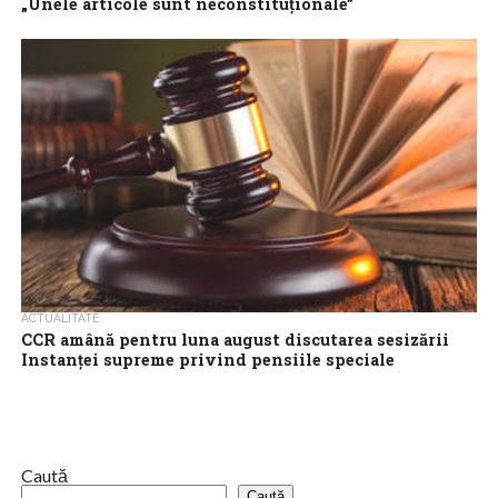
„Unele articole sunt neconstituţionale”
UPDATE 13:45. Curtea Constituţională a României a decis
miercuri să retrimită în Parlament Legea de modificare a
pensiilor speciale, după ce unele...
ACTUALITATE
CCR amână pentru luna august discutarea sesizării
Instanţei supreme privind pensiile speciale
Curtea Constituţională a României a amânat pentru data de 2
august discutarea sesizării Înaltei Curţi de Casaţie şi Justiţie în
legătură cu...
Caută
Caută