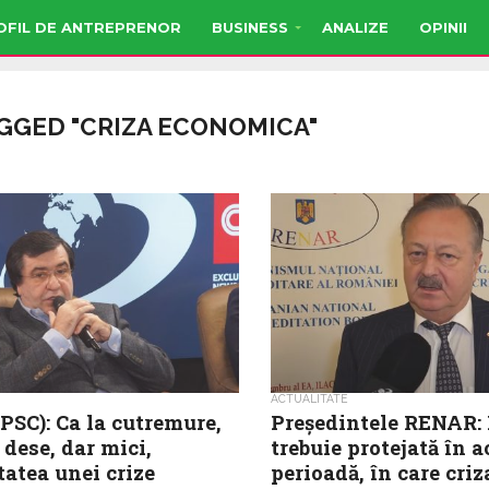
OFIL DE ANTREPRENOR
BUSINESS
ANALIZE
OPINII
AGGED "CRIZA ECONOMICA"
ACTUALITATE
PSC): Ca la cutremure,
Președintele RENAR: 
e dese, dar mici,
trebuie protejată în a
tatea unei crize
perioadă, în care criz