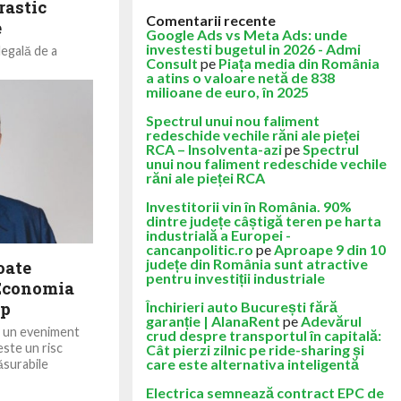
rastic
Comentarii recente
e
Google Ads vs Meta Ads: unde
investesti bugetul in 2026 - Admi
legală de a
Consult
pe
Piața media din România
ței de bunuri și
a atins o valoare netă de 838
tă...
milioane de euro, în 2025
Spectrul unui nou faliment
redeschide vechile răni ale pieței
RCA – Insolventa-azi
pe
Spectrul
unui nou faliment redeschide vechile
răni ale pieței RCA
Investitorii vin în România. 90%
dintre județe câștigă teren pe harta
industrială a Europei -
cancanpolitic.ro
pe
Aproape 9 din 10
județe din România sunt atractive
oate
pentru investiții industriale
 Economia
mp
Închirieri auto București fără
garanție | AlanaRent
pe
Adevărul
e un eveniment
crud despre transportul în capitală:
este un risc
Cât pierzi zilnic pe ride-sharing și
care este alternativa inteligentă
ăsurabile
Electrica semnează contract EPC de