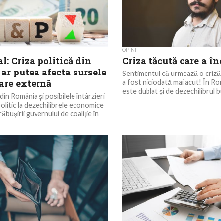
OPINII
l: Criza politică din
Criza tăcută care a î
ar putea afecta sursele
Sentimentul că urmează o criză 
are externă
a fost niciodată mai acut! În R
este dublat și de dezechilibrul bu
 din România şi posibilele întârzieri
politic la dezechilibrele economice
ăbuşirii guvernului de coaliţie în