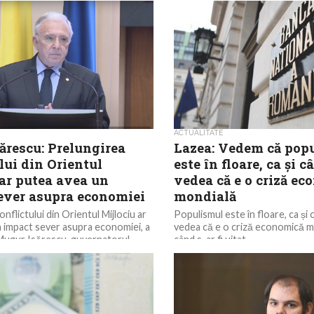
ACTUALITATE
ărescu: Prelungirea
Lazea: Vedem că pop
lui din Orientul
este în floare, ca și c
 ar putea avea un
vedea că e o criză ec
ever asupra economiei
mondială
nflictului din Orientul Mijlociu ar
Populismul este în floare, ca și 
 impact sever asupra economiei, a
vedea că e o criză economică mo
 Mugur Isărescu, guvernatorul
când s-ar fi uitat...
e a...