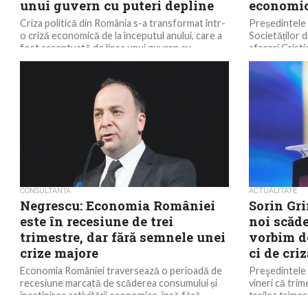
unui guvern cu puteri depline
economic
Criza politică din România s-a transformat într-
Președintele 
o criză economică de la începutul anului, care a
Societăților 
fost accentuată de lipsa unui guvern cu...
afaceri Cristi
prin mai multe 
CONSULTANȚĂ
ACTUALITATE
Negrescu: Economia României
Sorin Gri
este în recesiune de trei
noi scăde
trimestre, dar fără semnele unei
vorbim de
crize majore
ci de cri
Economia României traversează o perioadă de
Preşedintele
recesiune marcată de scăderea consumului și
vineri că trim
încetinirea activității economice, însă fără
treilea trime
elementele specifice unei crize economice...
economică, iar