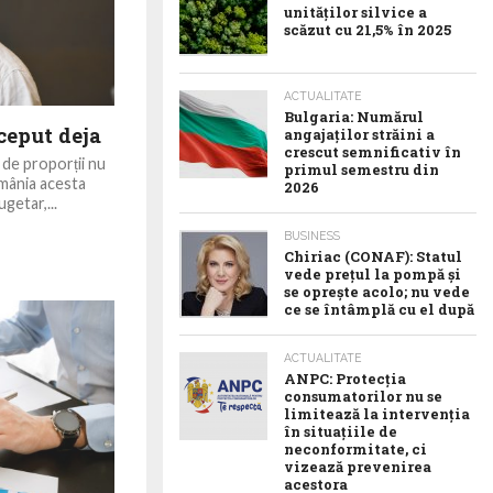
unităților silvice a
scăzut cu 21,5% în 2025
ACTUALITATE
Bulgaria: Numărul
nceput deja
angajaților străini a
crescut semnificativ în
de proporții nu
primul semestru din
omânia acesta
2026
getar,...
BUSINESS
Chiriac (CONAF): Statul
vede prețul la pompă și
se oprește acolo; nu vede
ce se întâmplă cu el după
ACTUALITATE
ANPC: Protecția
consumatorilor nu se
limitează la intervenția
în situațiile de
neconformitate, ci
vizează prevenirea
acestora