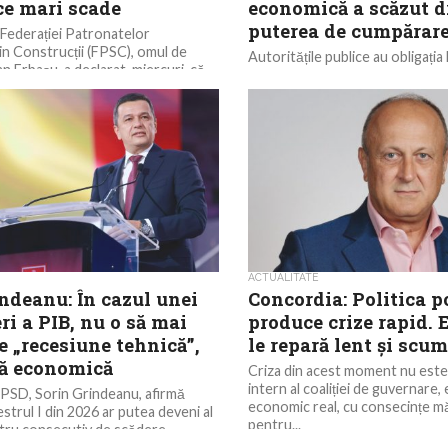
e mari scade
economică a scăzut d
puterea de cumpărar
Federației Patronatelor
din Construcții (FPSC), omul de
Autoritățile publice au obligația 
an Erbașu, a declarat, miercuri, că
asigura calitatea și siguranța pie
crize, dar mai...
servicii, cu atât mai mult în aceas
ACTUALITATE
ndeanu: În cazul unei
Concordia: Politica p
ri a PIB, nu o să mai
produce crize rapid.
 „recesiune tehnică”,
le repară lent și scu
ză economică
Criza din acest moment nu est
intern al coaliției de guvernare, 
 PSD, Sorin Grindeanu, afirmă
economic real, cu consecințe m
estrul I din 2026 ar putea deveni al
pentru...
stru consecutiv de scădere
...