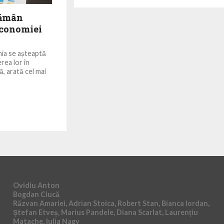
rămân
economiei
ânia se așteaptă
rea lor în
, arată cel mai
Ovidiu Anton
Bogdan Ciucă
Răzvan Amariei, Adrian Stoica, Robert Stan, Bianca Iordan,
Ștefan Etveș, Marius Pandele, Diana Scarlat, Laurențiu
Matache, Iulia Nagy