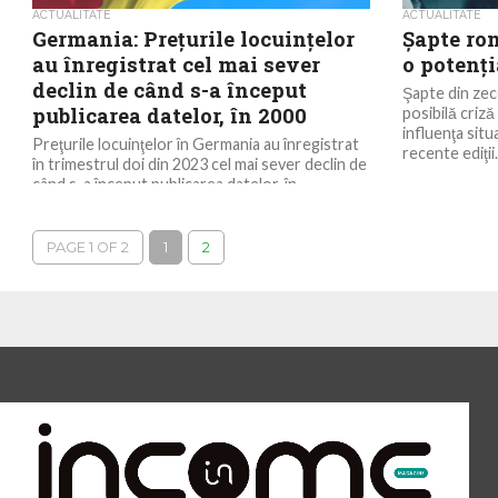
ACTUALITATE
ACTUALITATE
Germania: Preţurile locuinţelor
Şapte ro
au înregistrat cel mai sever
o potenţi
declin de când s-a început
Şapte din zec
publicarea datelor, în 2000
posibilă criz
influenţa situ
Preţurile locuinţelor în Germania au înregistrat
recente ediţii.
în trimestrul doi din 2023 cel mai sever declin de
când s-a început publicarea datelor, în...
PAGE 1 OF 2
1
2