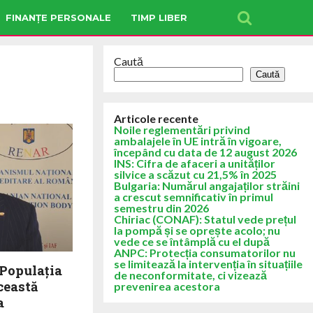
FINANȚE PERSONALE
TIMP LIBER
Caută
Caută
Articole recente
Noile reglementări privind
ambalajele în UE intră în vigoare,
începând cu data de 12 august 2026
INS: Cifra de afaceri a unităților
silvice a scăzut cu 21,5% în 2025
Bulgaria: Numărul angajaților străini
a crescut semnificativ în primul
semestru din 2026
Chiriac (CONAF): Statul vede prețul
la pompă și se oprește acolo; nu
vede ce se întâmplă cu el după
ANPC: Protecția consumatorilor nu
se limitează la intervenția în situațiile
Populația
de neconformitate, ci vizează
ceastă
prevenirea acestora
a