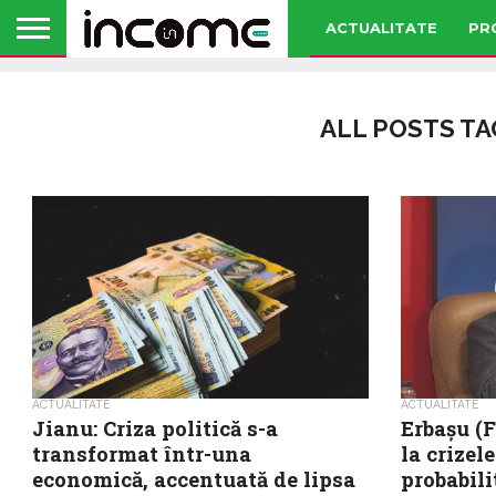
ACTUALITATE
PR
ALL POSTS T
ACTUALITATE
ACTUALITATE
Jianu: Criza politică s-a
Erbașu (F
transformat într-una
la crizel
economică, accentuată de lipsa
probabili