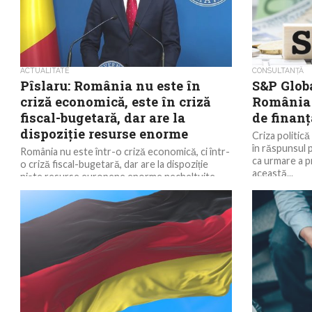
ACTUALITATE
CONSULTANȚĂ
Pîslaru: România nu este în
S&P Globa
criză economică, este în criză
România 
fiscal-bugetară, dar are la
de finanţ
dispoziție resurse enorme
Criza politică
în răspunsul 
România nu este într-o criză economică, ci într-
ca urmare a pr
o criză fiscal-bugetară, dar are la dispoziție
această...
niște resurse europene enorme necheltuite,
care ne pot...