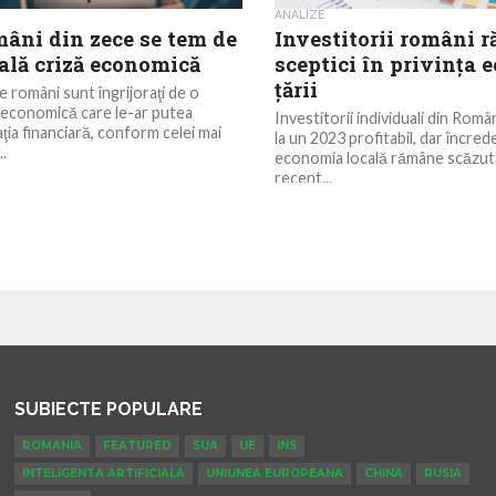
ANALIZE
mâni din zece se tem de
Investitorii români 
ală criză economică
sceptici în privința 
țării
e români sunt îngrijoraţi de o
ă economică care le-ar putea
Investitorii individuali din Rom
aţia financiară, conform celei mai
la un 2023 profitabil, dar încrede
..
economia locală rămâne scăzută
recent...
SUBIECTE POPULARE
ROMANIA
FEATURED
SUA
UE
INS
INTELIGENTA ARTIFICIALA
UNIUNEA EUROPEANA
CHINA
RUSIA