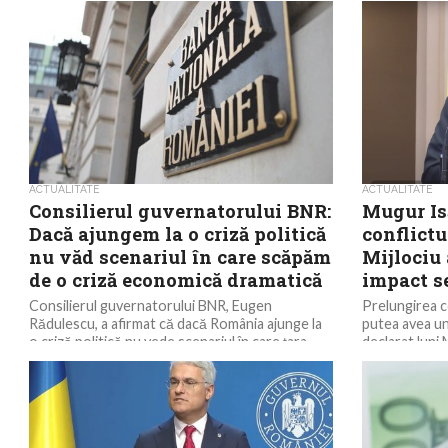
ACTUALITATE
ACTUALITATE
Consilierul guvernatorului BNR:
Mugur Is
Dacă ajungem la o criză politică
conflictu
nu văd scenariul în care scăpăm
Mijlociu
de o criză economică dramatică
impact s
Consilierul guvernatorului BNR, Eugen
Prelungirea co
Rădulescu, a afirmat că dacă România ajunge la
putea avea un
o criză politică nu vede scenariul în care ţara
declarat luni
poate...
Băncii Național