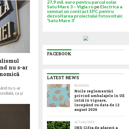
27,9 mil. euro pentru parcul solar
Satu Mare 3 – Vigla.ro
pe
Electrica a
semnat un contract EPC pentru
dezvoltarea proiectului fotovoltaic
‘Satu Mare 3’
FACEBOOK
ulismul
ând nu s-ar
onomică
LATEST NEWS
BUSINESS
când nu s-ar
Noile reglementări
ndială, ca și
privind ambalajele în UE
intră în vigoare,
începând cu data de 12
august 2026
ACTUALITATE
INS: Cifra de afaceri a