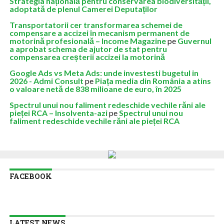
Strategia națională pentru conservarea biodiversității,
adoptată de plenul Camerei Deputaților
Transportatorii cer transformarea schemei de
compensare a accizei în mecanism permanent de
motorină profesională – Income Magazine
pe
Guvernul
a aprobat schema de ajutor de stat pentru
compensarea creșterii accizei la motorină
Google Ads vs Meta Ads: unde investesti bugetul in
2026 - Admi Consult
pe
Piața media din România a atins
o valoare netă de 838 milioane de euro, în 2025
Spectrul unui nou faliment redeschide vechile răni ale
pieței RCA – Insolventa-azi
pe
Spectrul unui nou
faliment redeschide vechile răni ale pieței RCA
FACEBOOK
LATEST NEWS