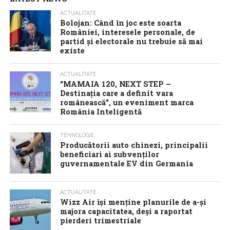
ACTUALITATE
Bolojan: Când în joc este soarta
României, interesele personale, de
partid și electorale nu trebuie să mai
existe
ACTUALITATE
“MAMAIA 120, NEXT STEP –
Destinația care a definit vara
românească”, un eveniment marca
România Inteligentă
TEHNOLOGIE
Producătorii auto chinezi, principalii
beneficiari ai subvenților
guvernamentale EV din Germania
ACTUALITATE
Wizz Air își menține planurile de a-și
majora capacitatea, deși a raportat
pierderi trimestriale