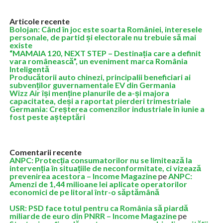
Articole recente
Bolojan: Când în joc este soarta României, interesele
personale, de partid și electorale nu trebuie să mai
existe
“MAMAIA 120, NEXT STEP – Destinația care a definit
vara românească”, un eveniment marca România
Inteligentă
Producătorii auto chinezi, principalii beneficiari ai
subvenților guvernamentale EV din Germania
Wizz Air își menține planurile de a-și majora
capacitatea, deși a raportat pierderi trimestriale
Germania: Creșterea comenzilor industriale în iunie a
fost peste așteptări
Comentarii recente
ANPC: Protecția consumatorilor nu se limitează la
intervenția în situațiile de neconformitate, ci vizează
prevenirea acestora – Income Magazine
pe
ANPC:
Amenzi de 1,44 milioane lei aplicate operatorilor
economici de pe litoral într-o săptămână
USR: PSD face totul pentru ca România să piardă
miliarde de euro din PNRR – Income Magazine
pe