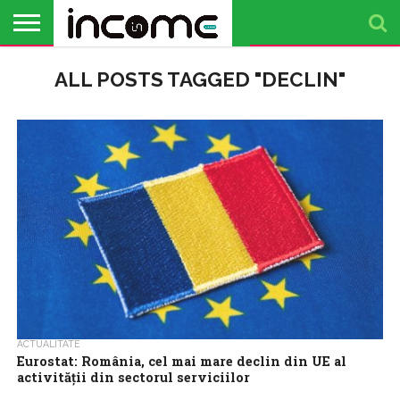
ACTUALITATE
ALL POSTS TAGGED "DECLIN"
PROFIL DE
BUSINESS
ANALIZE
OPINII
FINANȚE
TIMP
ANTREPRENOR
PERSONALE
LIBER
ACTUALITATE
Eurostat: România, cel mai mare declin din UE al
activității din sectorul serviciilor
Producția de servicii a crescut cu 1,8% în Uniunea Europeană și