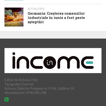
ACTUALITATE
Germania: Creșterea comenzilor
industriale în iunie a fost peste
așteptări
Editat de Antena 3 SA
Tipografia: Everest
Adresa: Dimitrie Pompeiu nr. 9-9A, clădirea 14
Abonamente: 0746.281.248