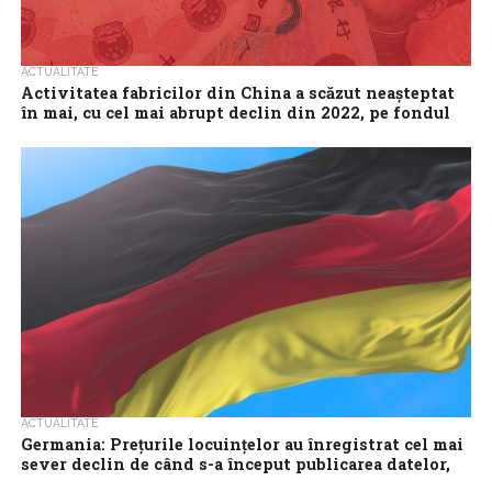
ACTUALITATE
Activitatea fabricilor din China a scăzut neaşteptat
în mai, cu cel mai abrupt declin din 2022, pe fondul
tarifelor şi al cererii slabe
Activitatea manufacturieră a Chinei a scăzut în mai în cel mai
rapid ritm din septembrie 2022, arată un sondaj privat publicat
marţi,...
ACTUALITATE
Germania: Preţurile locuinţelor au înregistrat cel mai
sever declin de când s-a început publicarea datelor,
în 2000