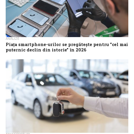
ANALIZE
Piaţa smartphone-urilor se pregăteşte pentru ”cel mai
puternic declin din istorie” în 2026
Analiştii avertizează că piaţa globală de smartphone-uri ar putea
înregistra în 2026 cel mai sever declin de până acum, pe fondul
crizei...