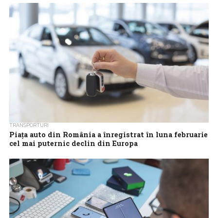
în zona euro în aprilie, comparativ cu perioada similară din 2025,...
TRANSPORTURI
Piața auto din România a înregistrat în luna februarie
cel mai puternic declin din Europa
Înmatriculările de autoturisme noi în Europa au crescut în ritm
anual în februarie, după un declin înregistrat luna precedentă, pe
fondul cererii...