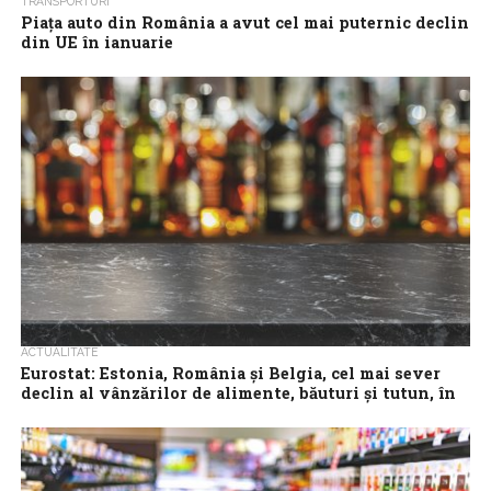
TRANSPORTURI
Piața auto din România a avut cel mai puternic declin
din UE în ianuarie
Înmatriculările de autoturisme noi în Europa au scăzut în ritm
anual în luna ianuarie 2026, acesta fiind primul declin înregistrat
după luna...
ACTUALITATE
Eurostat: Estonia, România și Belgia, cel mai sever
declin al vânzărilor de alimente, băuturi și tutun, în
septembrie
Indicele volumului comerțului cu amănuntul pentru alimente,
băuturi și tutun a crescut cu 0,5% în Uniunea Europeană și cu 1%
în zona...