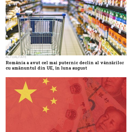
ACTUALITATE
România a avut cel mai puternic declin al vânzărilor
cu amănuntul din UE, în luna august
Vânzările cu amănuntul au crescut ușor în zona euro și au rămas
stabile în Uniunea Europeană în luna august, însă România a...