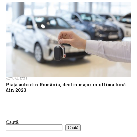
Preţurile la apartamentele şi casele din Germania au înregistrat
anul trecut cel mai sever declin, cel puţin de la începutul mileniului,
valoarea...
ACTUALITATE
Piaţa auto din România, declin major în ultima lună
din 2023
Vânzările de autoturisme din România au reuşit să încheie anul
2023 cu un avans apropiat de cel preconizat în urmă cu 12...
Caută
Caută