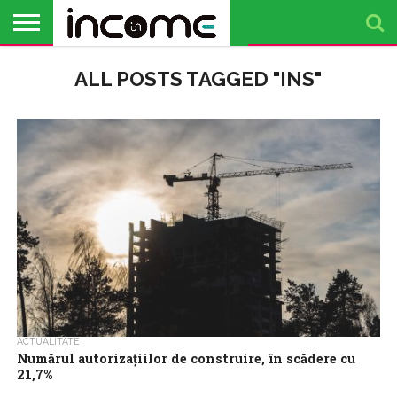
ACTUALITATE
ALL POSTS TAGGED "INS"
PROFIL DE
BUSINESS
ANALIZE
OPINII
FINANȚE
TIMP
ANTREPRENOR
PERSONALE
LIBER
ACTUALITATE
Numărul autorizaţiilor de construire, în scădere cu
21,7%
Numărul autorizaţiilor de construire pentru clădiri rezidenţiale