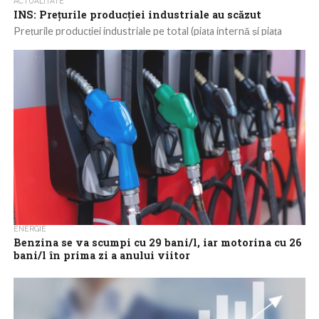
ACTUALITATE
INS: Preţurile producţiei industriale au scăzut
Preţurile producţiei industriale pe total (piaţa internă şi piaţa
externă) au scăzut în noiembrie 2023 cu 2,6%, comparativ cu
luna similară a...
ENERGIE
Benzina se va scumpi cu 29 bani/l, iar motorina cu 26
bani/l în prima zi a anului viitor
Benzina se va scumpi cu 29 bani/l, iar motorina cu 26 bani/l în
prima zi a anului viitor, în urma deciziei Guvernului...