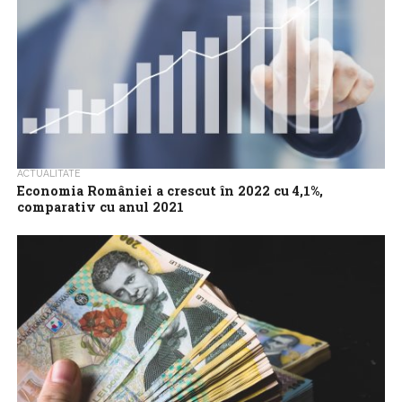
ACTUALITATE
Economia României a crescut în 2022 cu 4,1%,
comparativ cu anul 2021
Produsul Intern Brut estimat pentru anul 2022 – date
semidefinitive – a fost de 1.401,345 miliarde de lei preţuri
curente, în creştere,...