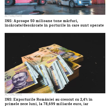
ACTUALITATE
INS: Aproape 50 milioane tone mărfuri,
încărcate/descărcate în porturile în care sunt operate
nave maritime, în primele 9 luni
Mărfurile încărcate şi descărcate în porturile în care sunt
operate nave maritime au totalizat, în primele nouă luni din an,
49,215 milioane...
ACTUALITATE
INS: Exporturile României au crescut cu 2,4% în
primele zece luni, la 78,699 miliarde euro, iar
importurile au scăzut cu 3,2%, la 101,892 miliarde euro