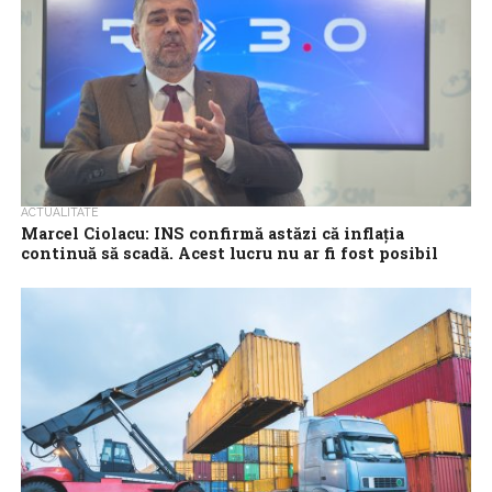
ACTUALITATE
Marcel Ciolacu: INS confirmă astăzi că inflaţia
continuă să scadă. Acest lucru nu ar fi fost posibil
dacă nu am fi plafonat preţurile la energie şi gaze şi
nu am fi limitat adaosul comercial la 21 de categorii
de alimente de bază
Premierul Marcel Ciolacu scrie miercuri pe Facebook că inflaţia a
ajuns de la 16,8%, la 6,7% în ultimul an. INS confirmă astăzi...