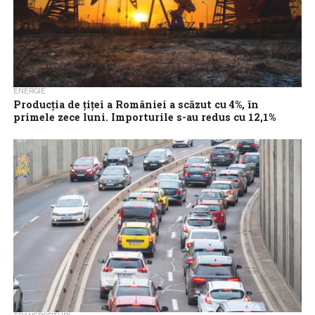
ENERGIE
Producţia de ţiţei a României a scăzut cu 4%, în
primele zece luni. Importurile s-au redus cu 12,1%
(INS)
România a produs, în primele zece luni din 2023, o cantitate de
ţiţei de 2,338 milioane tone echivalent petrol (tep), cu 98.000...