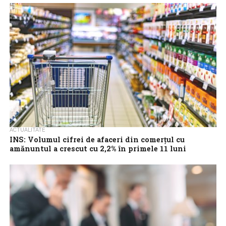
eliberate în primele 11 luni din 2023 s-a ridicat la 32.096, în
scădere cu 21,7%...
ACTUALITATE
INS: Volumul cifrei de afaceri din comerţul cu
amănuntul a crescut cu 2,2% în primele 11 luni
Volumul cifrei de afaceri din comerţul cu amănuntul (cu excepţia
comerţului cu autovehicule şi motociclete) a crescut în primele
11 luni, faţă...