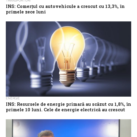
TRANSPORTURI
INS: Comerţul cu autovehicule a crescut cu 13,3%, în
primele zece luni
Comerţul cu ridicata şi cu amănuntul, întreţinerea şi repararea
autovehiculelor şi a motocicletelor, ca serie brută, a înregistrat o
cifră de afaceri...
ENERGIE
INS: Resursele de energie primară au scăzut cu 1,8%, în
primele 10 luni. Cele de energie electrică au crescut
cu 1,8%
Resursele de energie primară au scăzut în primele zece luni din
acest an cu 1,8%, iar cele de energie electrică au crescut...