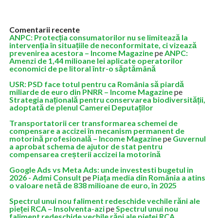
Comentarii recente
ANPC: Protecția consumatorilor nu se limitează la
intervenția în situațiile de neconformitate, ci vizează
prevenirea acestora – Income Magazine
pe
ANPC:
Amenzi de 1,44 milioane lei aplicate operatorilor
economici de pe litoral într-o săptămână
USR: PSD face totul pentru ca România să piardă
miliarde de euro din PNRR – Income Magazine
pe
Strategia națională pentru conservarea biodiversității,
adoptată de plenul Camerei Deputaților
Transportatorii cer transformarea schemei de
compensare a accizei în mecanism permanent de
motorină profesională – Income Magazine
pe
Guvernul
a aprobat schema de ajutor de stat pentru
compensarea creșterii accizei la motorină
Google Ads vs Meta Ads: unde investesti bugetul in
2026 - Admi Consult
pe
Piața media din România a atins
o valoare netă de 838 milioane de euro, în 2025
Spectrul unui nou faliment redeschide vechile răni ale
pieței RCA – Insolventa-azi
pe
Spectrul unui nou
faliment redeschide vechile răni ale pieței RCA