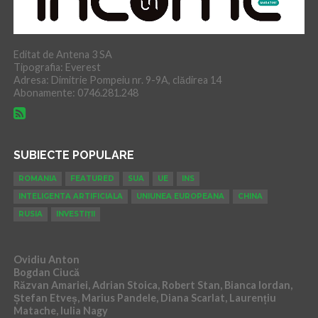
Editat de Antena 3 SA
Tipografia: Everest
Adresa: Dimitrie Pompeiu nr. 9-9A, clădirea 14
Abonamente: 0746.281.248
SUBIECTE POPULARE
ROMANIA
FEATURED
SUA
UE
INS
INTELIGENTA ARTIFICIALA
UNIUNEA EUROPEANA
CHINA
RUSIA
INVESTIȚII
Ovidiu Anton
Bogdan Ciucă
Răzvan Amariei, Adrian Stoica, Robert Stan, Bianca Iordan,
Ștefan Etveș, Marius Pandele, Diana Scarlat, Laurențiu
Matache, Iulia Nagy