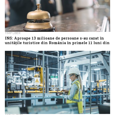
TIMP LIBER
INS: Aproape 13 milioane de persoane s-au cazat în
unităţile turistice din România în primele 11 luni din
2023
Peste 12,74 milioane de persoane s-au cazat în structurile de
primire turistică din România (inclusiv apartamente şi camere de
închiriat) în primele...