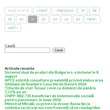
Exporturile României au crescut cu 2,4% în primele zece luni, la
78,699 miliarde euro, iar importurile au scăzut cu 3,2%, la
PAGE 41 OF 51
« FIRST
‹ PREVIOUS
37
38
101,892...
39
40
41
42
43
44
45
NEXT ›
LAST »
Caută
Caută
Articole recente
Sistemul dual de prețuri din Bulgaria s-a încheiat în 8
august
APCE solicită consultare prealabilă privind elaborarea
Ghidului de finanțare Casa Verde Baterii 2026
Titlurile de stat Tezaur revin cu dobânzi de până la
7,15% pe an
CNPP: 882.735 beneficiari de indemnizație socială
pentru pensionari, în iunie 2026
Ministrul Miruță, cu privire la drone: Rusia își va
schimba tactica și noi vom fi nevoiți să ne readaptăm