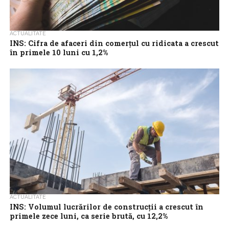
ACTUALITATE
INS: Cifra de afaceri din comerţul cu ridicata a crescut
în primele 10 luni cu 1,2%
Cifra de afaceri din comerţul cu ridicata (cu excepţia comerţului
cu autovehicule şi motociclete) a crescut, în perioada 1 ianuarie –
31...
ACTUALITATE
INS: Volumul lucrărilor de construcţii a crescut în
primele zece luni, ca serie brută, cu 12,2%
Volumul lucrărilor de construcţii a crescut primele zece luni, faţă