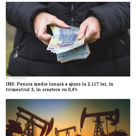
de perioada similară din 2022, ca serie brută, cu 12,2%, iar ca...
ACTUALITATE
INS: Pensia medie lunară a ajuns la 2.117 lei, în
trimestrul 3, în creştere cu 0,4%
Pensia medie lunară a ajuns la 2.117 lei, în trimestrul al treilea al
anului în curs, în creştere cu 0,4% faţă de...