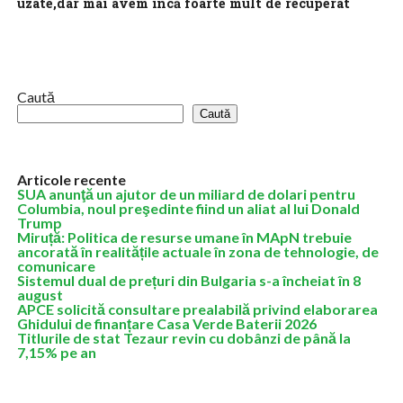
uzate,dar mai avem încă foarte mult de recuperat
Investițiile în domeniul apei și apelor uzate sunt importante în
România, însă mai avem foarte mult de recuperat, a declarat,
miercuri, într-un...
Caută
Caută
Articole recente
SUA anunţă un ajutor de un miliard de dolari pentru
Columbia, noul preşedinte fiind un aliat al lui Donald
Trump
Miruță: Politica de resurse umane în MApN trebuie
ancorată în realitățile actuale în zona de tehnologie, de
comunicare
Sistemul dual de prețuri din Bulgaria s-a încheiat în 8
august
APCE solicită consultare prealabilă privind elaborarea
Ghidului de finanțare Casa Verde Baterii 2026
Titlurile de stat Tezaur revin cu dobânzi de până la
7,15% pe an