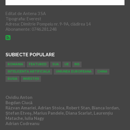
Editat de Antena 3 SA
Tipografia: Everest
Adresa: Dimitrie Pompeiu nr. 9-9A, clădirea 14
Abonamente: 0746.281.248
SUBIECTE POPULARE
ROMANIA
FEATURED
SUA
UE
INS
INTELIGENTA ARTIFICIALA
UNIUNEA EUROPEANA
CHINA
RUSIA
INVESTIȚII
Ovidiu Anton
Bogdan Ciucă
Răzvan Amariei, Adrian Stoica, Robert Stan, Bianca Iordan,
Ștefan Etveș, Marius Pandele, Diana Scarlat, Laurențiu
Matache, Iulia Nagy
Adrian Codreanu