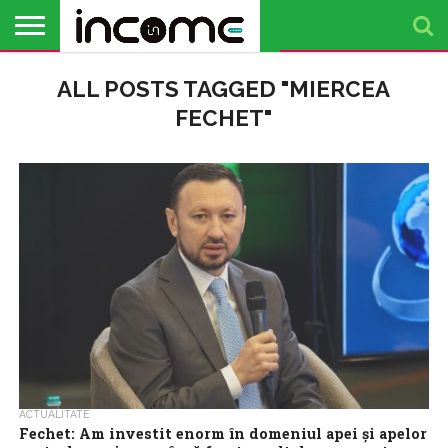
ACTUALITATE
ALL POSTS TAGGED "MIERCEA
PROFIL DE
BUSINESS
ANALIZE
OPINII
FINANȚE
TIMP
ANTREPRENOR
PERSONALE
LIBER
FECHET"
ACTUALITATE
Fechet: Am investit enorm în domeniul apei și apelor