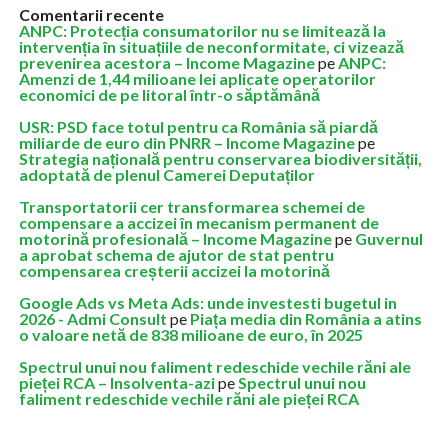
Comentarii recente
ANPC: Protecția consumatorilor nu se limitează la
intervenția în situațiile de neconformitate, ci vizează
prevenirea acestora – Income Magazine
pe
ANPC:
Amenzi de 1,44 milioane lei aplicate operatorilor
economici de pe litoral într-o săptămână
USR: PSD face totul pentru ca România să piardă
miliarde de euro din PNRR – Income Magazine
pe
Strategia națională pentru conservarea biodiversității,
adoptată de plenul Camerei Deputaților
Transportatorii cer transformarea schemei de
compensare a accizei în mecanism permanent de
motorină profesională – Income Magazine
pe
Guvernul
a aprobat schema de ajutor de stat pentru
compensarea creșterii accizei la motorină
Google Ads vs Meta Ads: unde investesti bugetul in
2026 - Admi Consult
pe
Piața media din România a atins
o valoare netă de 838 milioane de euro, în 2025
Spectrul unui nou faliment redeschide vechile răni ale
pieței RCA – Insolventa-azi
pe
Spectrul unui nou
faliment redeschide vechile răni ale pieței RCA