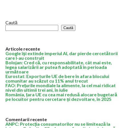
facă propriul model lingvistic cu raţionament, pe care-l numeşte
MAI-Thinking-1. După ce...
Caută
Caută
Articole recente
Google îşi extinde imperiul AI, dar pierde cercetătorii
care l-au construit
Bolojan: Cred că, cu responsabilitate, cât mai este,
legea salarizării ar putea fi adoptată în perioada
următoare
Eurostat: Exporturile UE de bere în afara blocului
comunitar au scăzut cu 11% anul trecut
FAO: Prețurile mondiale la alimente, la cel mai ridicat
nivel din ultimii trei ani, în iulie
România, țara UE cu cea mai redusă alocare bugetară
pe locuitor pentru cercetare și dezvoltare, în 2025
Comentarii recente
ANPC: Protecția consumatorilor nu se limitează la