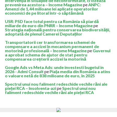
intervenția în situațiile de neconformitate, ci vizează
prevenirea acestora – Income Magazine
pe
ANPC:
Amenzi de 1,44 milioane lei aplicate operatorilor
economici de pe litoral într-o săptămână
USR: PSD face totul pentru ca România să piardă
miliarde de euro din PNRR – Income Magazine
pe
Strategia națională pentru conservarea biodiversității,
adoptată de plenul Camerei Deputaților
Transportatorii cer transformarea schemei de
compensare a accizei în mecanism permanent de
motorină profesională – Income Magazine
pe
Guvernul
a aprobat schema de ajutor de stat pentru
compensarea creșterii accizei la motorină
Google Ads vs Meta Ads: unde investesti bugetul in
2026 - Admi Consult
pe
Piața media din România a atins
o valoare netă de 838 milioane de euro, în 2025
Spectrul unui nou faliment redeschide vechile răni ale
pieței RCA – Insolventa-azi
pe
Spectrul unui nou
faliment redeschide vechile răni ale pieței RCA