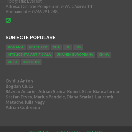
Tipografia: Everest
Adresa: Dimitrie Pompeiu nr. 9-9A, clădirea 14
Abonamente: 0746.281.248
SUBIECTE POPULARE
ROMANIA
FEATURED
SUA
UE
INS
INTELIGENTA ARTIFICIALA
UNIUNEA EUROPEANA
CHINA
RUSIA
INVESTIȚII
Ovidiu Anton
Bogdan Ciucă
Răzvan Amariei, Adrian Stoica, Robert Stan, Bianca Iordan,
Ștefan Etveș, Marius Pandele, Diana Scarlat, Laurențiu
Matache, Iulia Nagy
Adrian Codreanu