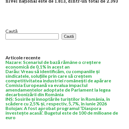
nivel naţional este de 1.813, dintr-un total de 2.393
Numărul reţelelor de canalizare existente la nivel naţional este de
2.393, din care 1.813 sunt funcţionale, iar 12 judeţe şi Municipiul
Bucureşti...
Caută
Caută
Articole recente
Nazare: Scenariul de bază rămâne o creștere
economică de 0,1% în acest an
Darău: Vreau să identificăm, cu companiile și
sindicatele, soluțiile prin care să creștem
competitivitatea industriei românești de apărare
Comisia Europeană va evalua impactul
amendamentelor adoptate de Parlament la legea
decarbonizării din România
INS: Sosirile și înnoptările turiștilor în România, în
scădere cu 2,5% și, respectiv, 5,7%, în iunie 2026
Bolojan: A fost aprobat programul ‘Diaspora
investește acasă’. Bugetul este de 100 de milioane de
euro