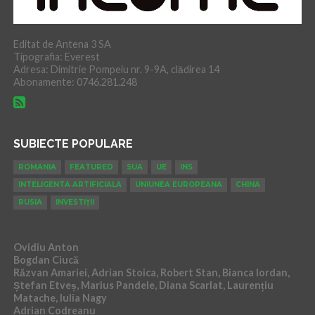
Editat de Antena 3 SA
Tipografia: Everest
Adresa: Dimitrie Pompeiu nr. 9-9A, clădirea 14
Abonamente: 0746.281.248
SUBIECTE POPULARE
ROMANIA
FEATURED
SUA
UE
INS
INTELIGENTA ARTIFICIALA
UNIUNEA EUROPEANA
CHINA
RUSIA
INVESTIȚII
Ovidiu Anton
Bogdan Ciucă
Răzvan Amariei, Adrian Stoica, Robert Stan, Bianca Iordan,
Ștefan Etveș, Marius Pandele, Diana Scarlat, Laurențiu
Matache, Iulia Nagy
Adrian Codreanu