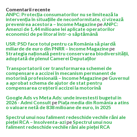
Comentarii recente
ANPC: Protecția consumatorilor nu se limitează la
intervenția în situațiile de neconformitate, ci vizează
prevenirea acestora – Income Magazine
pe
ANPC:
Amenzi de 1,44 milioane lei aplicate operatorilor
economici de pe litoral într-o săptămână
USR: PSD face totul pentru ca România să piardă
miliarde de euro din PNRR – Income Magazine
pe
Strategia națională pentru conservarea biodiversității,
adoptată de plenul Camerei Deputaților
Transportatorii cer transformarea schemei de
compensare a accizei în mecanism permanent de
motorină profesională – Income Magazine
pe
Guvernul
a aprobat schema de ajutor de stat pentru
compensarea creșterii accizei la motorină
Google Ads vs Meta Ads: unde investesti bugetul in
2026 - Admi Consult
pe
Piața media din România a atins
o valoare netă de 838 milioane de euro, în 2025
Spectrul unui nou faliment redeschide vechile răni ale
pieței RCA – Insolventa-azi
pe
Spectrul unui nou
faliment redeschide vechile răni ale pieței RCA