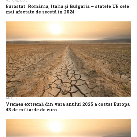
ACTUALITATE
Eurostat: România, Italia și Bulgaria – statele UE cele
mai afectate de secetă în 2024
Suprafața afectată de secetă în Uniunea Europeană a crescut în
2024 la 156.703 kilometri pătrați, de la 155.432 kilometri pătrați în
2023,...
ANALIZE
Vremea extremă din vara anului 2025 a costat Europa
43 de miliarde de euro
Valurile de căldură, secetele și inundațiile care au marcat vara
anului 2025 au provocat economiei europene pierderi de 43 de
miliarde de...