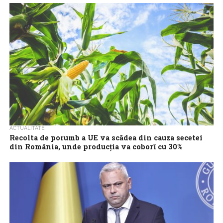
Ministerul Agriculturii a elaborat mai multe acte normative
privind măsuri pentru fermierii afectaţi de seceta severă din
acest an, a informat, miercuri,...
ACTUALITATE
Recolta de porumb a UE va scădea din cauza secetei
din România, unde producţia va coborî cu 30%
Uniunea Europeană se îndreaptă spre o recoltă mai mică de
porumb în acest an, după ce seceta şi canicula au devastat
culturile...