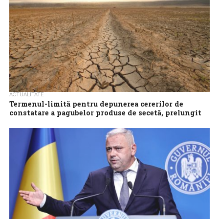
ACTUALITATE
Termenul-limită pentru depunerea cererilor de
constatare a pagubelor produse de secetă, prelungit
până la 19 august
Cererile de constatare a pagubelor produse de seceta
pedologică, în vederea obţinerii despăgubirilor, se pot depune
până pe data de 19 august...