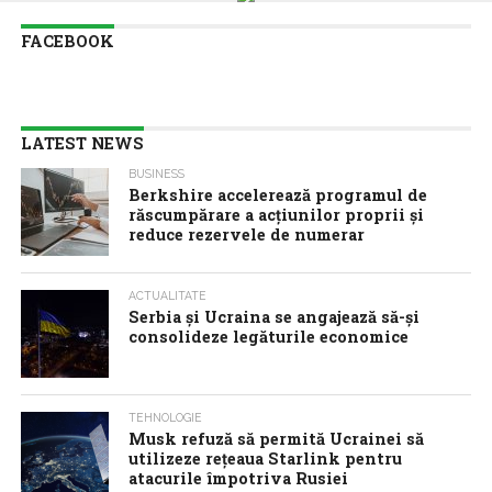
FACEBOOK
LATEST NEWS
BUSINESS
Berkshire accelerează programul de
răscumpărare a acţiunilor proprii şi
reduce rezervele de numerar
ACTUALITATE
Serbia şi Ucraina se angajează să-şi
consolideze legăturile economice
TEHNOLOGIE
Musk refuză să permită Ucrainei să
utilizeze reţeaua Starlink pentru
atacurile împotriva Rusiei