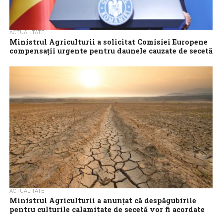
ACTUALITATE
Ministrul Agriculturii a solicitat Comisiei Europene
compensaţii urgente pentru daunele cauzate de secetă
Ministrul Agriculturii, Florin Barbu, l-a înştiinţat pe comisarul
Janusz Wojciechowski în luna iulie a acestui an că suprafeţe
extinse din România sunt...
ACTUALITATE
Ministrul Agriculturii a anunţat că despăgubirile
pentru culturile calamitate de secetă vor fi acordate
în octombrie