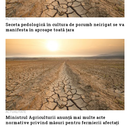
ACTUALITATE
Seceta pedologică în cultura de porumb neirigat se va
manifesta în aproape toată țara
Seceta pedologică în cultura de porumb neirigat se va manifesta
în aproape toată țara, pe parcursul următoarelor zile, potrivit
prognozei agrometeorologice emisă...
ACTUALITATE
Ministrul Agriculturii anunţă mai multe acte
normative privind măsuri pentru fermierii afectaţi
de secetă