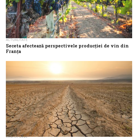
ACTUALITATE
Seceta afectează perspectivele producţiei de vin din
Franța
Vara fierbinte din Franța a oprit creșterea strugurilor în regiuni
ca Champagne, Bordeaux și Burgundia, ceea ce ar putea avea ca
efect...