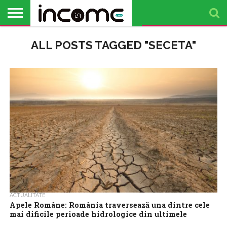
ACTUALITATE
ALL POSTS TAGGED "SECETA"
PROFIL DE
BUSINESS
ANALIZE
OPINII
FINANȚE
TIMP
ANTREPRENOR
PERSONALE
LIBER
ACTUALITATE
Apele Române: România traversează una dintre cele
mai dificile perioade hidrologice din ultimele
decenii