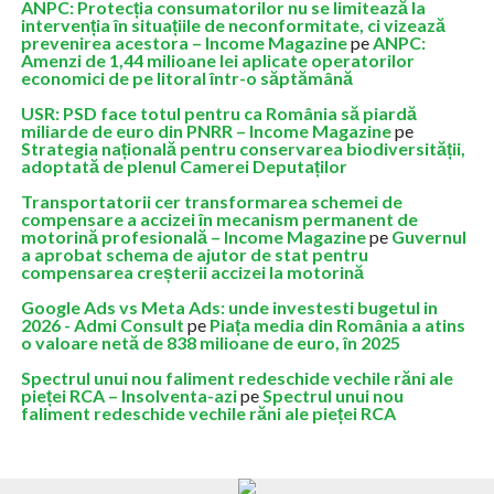
ANPC: Protecția consumatorilor nu se limitează la
intervenția în situațiile de neconformitate, ci vizează
prevenirea acestora – Income Magazine
pe
ANPC:
Amenzi de 1,44 milioane lei aplicate operatorilor
economici de pe litoral într-o săptămână
USR: PSD face totul pentru ca România să piardă
miliarde de euro din PNRR – Income Magazine
pe
Strategia națională pentru conservarea biodiversității,
adoptată de plenul Camerei Deputaților
Transportatorii cer transformarea schemei de
compensare a accizei în mecanism permanent de
motorină profesională – Income Magazine
pe
Guvernul
a aprobat schema de ajutor de stat pentru
compensarea creșterii accizei la motorină
Google Ads vs Meta Ads: unde investesti bugetul in
2026 - Admi Consult
pe
Piața media din România a atins
o valoare netă de 838 milioane de euro, în 2025
Spectrul unui nou faliment redeschide vechile răni ale
pieței RCA – Insolventa-azi
pe
Spectrul unui nou
faliment redeschide vechile răni ale pieței RCA