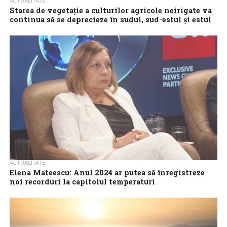
ACTUALITATE
Starea de vegetaţie a culturilor agricole neirigate va
continua să se deprecieze în sudul, sud-estul şi estul
ţării
Starea de vegetaţie a culturilor agricole neirigate va continua să
se deprecieze pe suprafeţele cu deficite de umiditate din sudul,
sud-estul şi...
ACTUALITATE
Elena Mateescu: Anul 2024 ar putea să înregistreze
noi recorduri la capitolul temperaturi
Elena Mateescu, directorul ANM, a vorbit, în cadrul conferinței
România Inteligentă, despre schimbările climatice și ce impact au
asupra țării noastre. Schimbările...