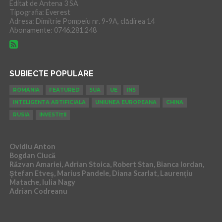
Editat de Antena 3 SA
Tipografia: Everest
Adresa: Dimitrie Pompeiu nr. 9-9A, clădirea 14
Abonamente: 0746.281.248
SUBIECTE POPULARE
ROMANIA
FEATURED
SUA
UE
INS
INTELIGENTA ARTIFICIALA
UNIUNEA EUROPEANA
CHINA
RUSIA
INVESTIȚII
Ovidiu Anton
Bogdan Ciucă
Răzvan Amariei, Adrian Stoica, Robert Stan, Bianca Iordan,
Ștefan Etveș, Marius Pandele, Diana Scarlat, Laurențiu
Matache, Iulia Nagy
Adrian Codreanu