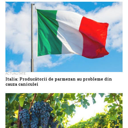
România traversează una dintre cele mai dificile perioade
hidrologice din ultimele decenii, mai ales că nici în bazinul
superior al Dunării nu...
ACTUALITATE
Italia: Producătorii de parmezan au probleme din
cauza caniculei
În urmă cu 50 de ani, fermierii din regiunea italiană Emilia-
Romagna obișnuiau să deschidă ferestrele grajdurilor noaptea,
în timpul verii, pentru ca...