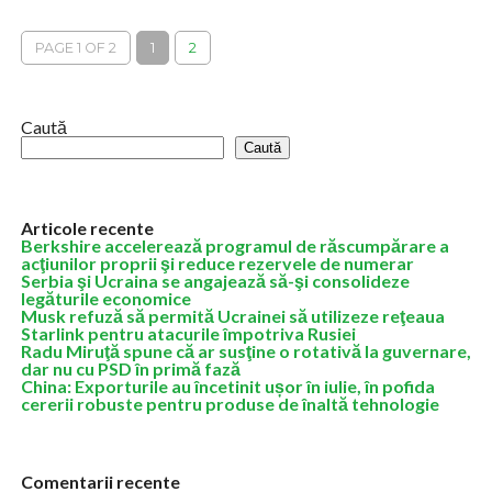
Ministrul Agriculturii, Florin Barbu, a declarat vineri, într-o
conferinţă de presă susţinută la Slatina, că despăgubirile pentru
PAGE 1 OF 2
1
2
calamităţile provocate de secetă le...
Caută
Caută
Articole recente
Berkshire accelerează programul de răscumpărare a
acţiunilor proprii şi reduce rezervele de numerar
Serbia şi Ucraina se angajează să-şi consolideze
legăturile economice
Musk refuză să permită Ucrainei să utilizeze reţeaua
Starlink pentru atacurile împotriva Rusiei
Radu Miruţă spune că ar susţine o rotativă la guvernare,
dar nu cu PSD în primă fază
China: Exporturile au încetinit ușor în iulie, în pofida
cererii robuste pentru produse de înaltă tehnologie
Comentarii recente