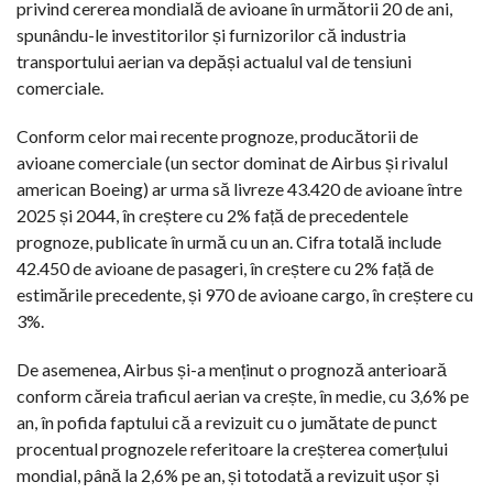
privind cererea mondială de avioane în următorii 20 de ani,
spunându-le investitorilor și furnizorilor că industria
transportului aerian va depăși actualul val de tensiuni
comerciale.
Conform celor mai recente prognoze, producătorii de
avioane comerciale (un sector dominat de Airbus și rivalul
american Boeing) ar urma să livreze 43.420 de avioane între
2025 și 2044, în creștere cu 2% față de precedentele
prognoze, publicate în urmă cu un an. Cifra totală include
42.450 de avioane de pasageri, în creștere cu 2% față de
estimările precedente, și 970 de avioane cargo, în creștere cu
3%.
De asemenea, Airbus și-a menținut o prognoză anterioară
conform căreia traficul aerian va crește, în medie, cu 3,6% pe
an, în pofida faptului că a revizuit cu o jumătate de punct
procentual prognozele referitoare la creșterea comerțului
mondial, până la 2,6% pe an, și totodată a revizuit ușor și