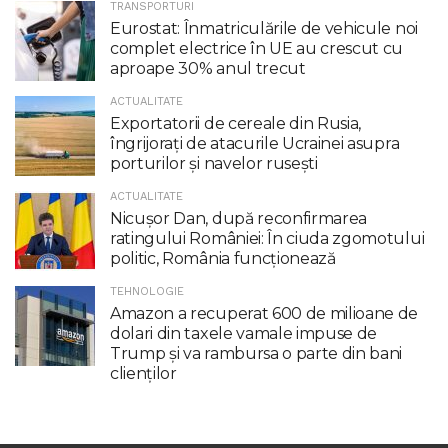
TRANSPORTURI
Eurostat: Înmatriculările de vehicule noi
complet electrice în UE au crescut cu
aproape 30% anul trecut
ACTUALITATE
Exportatorii de cereale din Rusia,
îngrijorați de atacurile Ucrainei asupra
porturilor și navelor rusești
ACTUALITATE
Nicuşor Dan, după reconfirmarea
ratingului României: În ciuda zgomotului
politic, România funcţionează
TEHNOLOGIE
Amazon a recuperat 600 de milioane de
dolari din taxele vamale impuse de
Trump şi va rambursa o parte din bani
clienţilor