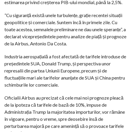
estimarea privind creșterea PIB-ului mondial, până la 2,5%.
”Cu siguranță există unele turbulențe, grație recentei situații
geopolitice și comerciale. Suntem încă în primele zile. Cu
toate acestea, semnalele preliminare ne dau unele speranțe”, a
declarat vicepreședintele pentru analize de piață și prognoze
de la Airbus, Antonio Da Costa.
Industria aerospațială a fost afectată de tarifele introduse de
președintele SUA, Donald Trump, și perspectiva unor
represalii din partea Uniunii Europene, precum și de
fluctuațiile mari ale tarifelor anunțate de SUA și China pentru
schimburile lor comerciale.
Oficialii Airbus au precizat că cele mai noi prognoze pleacă
de la ipoteza că tarifele de bază de 10%, impuse de
Administrația Trump la majoritatea importurilor, vor rămâne
în vigoare, pentru o vreme, spre deosebire însă de
perturbarea majoră pe care amenință să o provoace tarifele