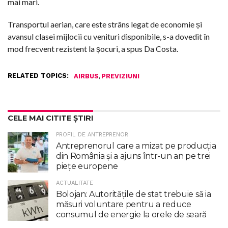
mai mari.
Transportul aerian, care este strâns legat de economie și
avansul clasei mijlocii cu venituri disponibile, s-a dovedit în
mod frecvent rezistent la șocuri, a spus Da Costa.
RELATED TOPICS:
,
AIRBUS
PREVIZIUNI
CELE MAI CITITE ȘTIRI
PROFIL DE ANTREPRENOR
Antreprenorul care a mizat pe producția
din România și a ajuns într-un an pe trei
piețe europene
ACTUALITATE
Bolojan: Autoritățile de stat trebuie să ia
măsuri voluntare pentru a reduce
consumul de energie la orele de seară