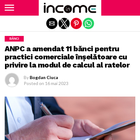
Exit mobile version
BĂNCI
ANPC a amendat 11 bănci pentru
practici comerciale înșelătoare cu
privire la modul de calcul al ratelor
By
Bogdan Ciuca
Posted on
16 mai 2023