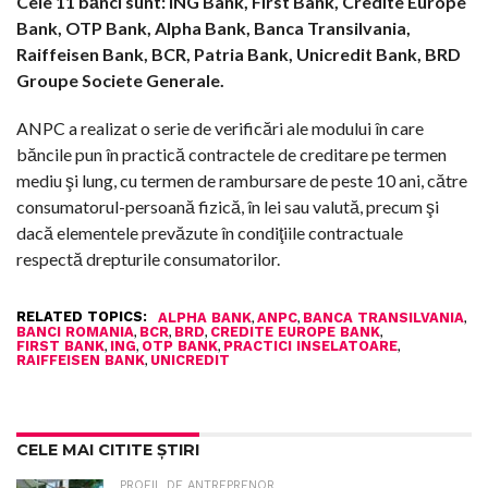
Cele 11 bănci sunt: ING Bank, First Bank, Credite Europe
Bank, OTP Bank, Alpha Bank, Banca Transilvania,
Raiffeisen Bank, BCR, Patria Bank, Unicredit Bank, BRD
Groupe Societe Generale.
ANPC a realizat o serie de verificări ale modului în care
băncile pun în practică contractele de creditare pe termen
mediu şi lung, cu termen de rambursare de peste 10 ani, către
consumatorul-persoană fizică, în lei sau valută, precum şi
dacă elementele prevăzute în condiţiile contractuale
respectă drepturile consumatorilor.
RELATED TOPICS:
,
,
,
ALPHA BANK
ANPC
BANCA TRANSILVANIA
,
,
,
,
BANCI ROMANIA
BCR
BRD
CREDITE EUROPE BANK
,
,
,
,
FIRST BANK
ING
OTP BANK
PRACTICI INSELATOARE
,
RAIFFEISEN BANK
UNICREDIT
CELE MAI CITITE ȘTIRI
PROFIL DE ANTREPRENOR