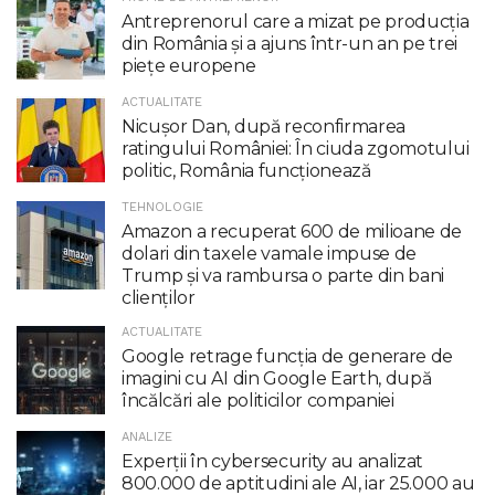
Antreprenorul care a mizat pe producția
din România și a ajuns într-un an pe trei
piețe europene
ACTUALITATE
Nicuşor Dan, după reconfirmarea
ratingului României: În ciuda zgomotului
politic, România funcţionează
TEHNOLOGIE
Amazon a recuperat 600 de milioane de
dolari din taxele vamale impuse de
Trump şi va rambursa o parte din bani
clienţilor
ACTUALITATE
Google retrage funcţia de generare de
imagini cu AI din Google Earth, după
încălcări ale politicilor companiei
ANALIZE
Experții în cybersecurity au analizat
800.000 de aptitudini ale AI, iar 25.000 au