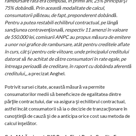
rambursare rata era compusă, în primii ani, 25% principal şi
75% dobândă. Prin această modalitate de calcul,
consumatorii plăteau, de fapt, preponderent dobândă.
Pentru a putea restabili echilibrul contractual, pe lângă
sancţiunea contravenţională, respectiv 11 amenzi în valoare
de 550.000 lei, comisarii ANPC au propus măsura de emitere
a unor noi grafice de rambursare, atât pentru creditele aflate
în curs, cât şi pentru cele viitoare, unde principalul creditului
datorat să fie achitat de către consumatori în rate egale, pe
întreaga perioadă de creditare, în raport cu dobânda aferentă
creditului
„, a precizat Anghel.
Potrivit sursei citate, această măsură va permite
consumatorilor medii să beneficieze de egalitatea dintre
părţile contractului, dar va asigura şi echilibrul contractual,
astfel încât consumatorii să ia o decizie de tranzacţionare în
cunoştinţă de cauză şi de a anticipa orice cost sau metoda de
calcul înşelător.