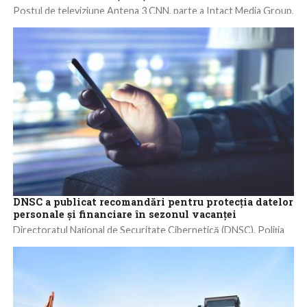
Postul de televiziune Antena 3 CNN, parte a Intact Media Group,
organizează în cadrul proiectului RO 3.0, conferinţa naţională
„Investitori pentru viitor. Marile...
DNSC a publicat recomandări pentru protecţia datelor
personale şi financiare în sezonul vacanţei
Directoratul Naţional de Securitate Cibernetică (DNSC), Poliţia
Română şi Asociaţia Română a Băncilor (ARB), prin intermediul
proiectului naţional de conştientizare #SigurantaOnline, vin...