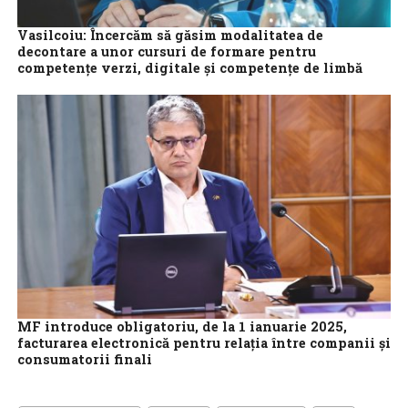
Vasilcoiu: Încercăm să găsim modalitatea de
decontare a unor cursuri de formare pentru
competenţe verzi, digitale şi competenţe de limbă
Ministerul Muncii încearcă să găsească o modalitate de
decontare a unor cursuri de formare pentru dobândirea
competenţelor verzi, digitale, competenţelor de limbă...
MF introduce obligatoriu, de la 1 ianuarie 2025,
facturarea electronică pentru relaţia între companii şi
consumatorii finali
Ministerul Finanţelor extinde utilizarea sistemului de facturare
electronică şi pentru tranzacţiile între afaceri şi consumatorii