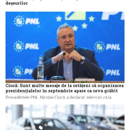
deșeurilor
Ilie Ionel Ciuclea, președintele Asociației Române pentru
Managementul Deșeurilor, a fost unul dintre invitații de seamă la
conferința națională „Lideri pentru viitor...
Ciucă: Sunt multe mesaje de la cetăţeni că organizarea
prezidenţialelor în septembrie apare ca ceva grăbit
Preşedintele PNL, Nicolae Ciucă, a declarat, miercuri, că la
şedinţa coaliţiei se vor discuta „aspectele legate de data
alegerilor prezidenţiale”, menţionând că...