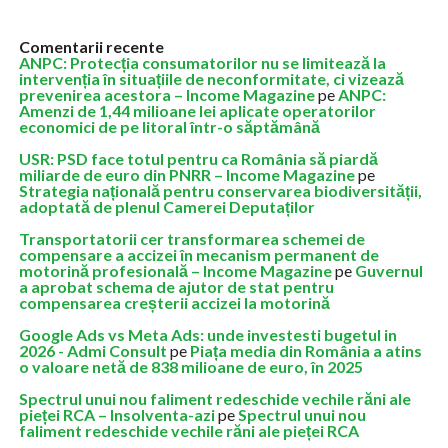
Comentarii recente
ANPC: Protecția consumatorilor nu se limitează la
intervenția în situațiile de neconformitate, ci vizează
prevenirea acestora – Income Magazine
pe
ANPC:
Amenzi de 1,44 milioane lei aplicate operatorilor
economici de pe litoral într-o săptămână
USR: PSD face totul pentru ca România să piardă
miliarde de euro din PNRR – Income Magazine
pe
Strategia națională pentru conservarea biodiversității,
adoptată de plenul Camerei Deputaților
Transportatorii cer transformarea schemei de
compensare a accizei în mecanism permanent de
motorină profesională – Income Magazine
pe
Guvernul
a aprobat schema de ajutor de stat pentru
compensarea creșterii accizei la motorină
Google Ads vs Meta Ads: unde investesti bugetul in
2026 - Admi Consult
pe
Piața media din România a atins
o valoare netă de 838 milioane de euro, în 2025
Spectrul unui nou faliment redeschide vechile răni ale
pieței RCA – Insolventa-azi
pe
Spectrul unui nou
faliment redeschide vechile răni ale pieței RCA