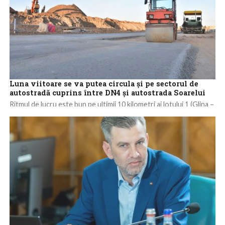
Luna viitoare se va putea circula şi pe sectorul de
autostradă cuprins între DN4 şi autostrada Soarelui
Ritmul de lucru este bun pe ultimii 10 kilometri ai lotului 1 (Glina –
Vidra) al autostrăzii A0 Sud, iar de luna...