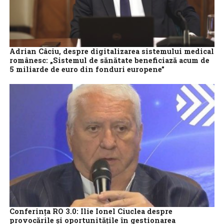
Adrian Câciu, despre digitalizarea sistemului medical
românesc: „Sistemul de sănătate beneficiază acum de
5 miliarde de euro din fonduri europene”
Ministrul Investițiilor și Proiectelor Europene, Adrian Câciu, a
participat la conferința „Romanian Cyber Care Health – siguranță
și încredere pentru pacienți”, unde...
Conferința RO 3.0: Ilie Ionel Ciuclea despre
provocările și oportunitățile în gestionarea