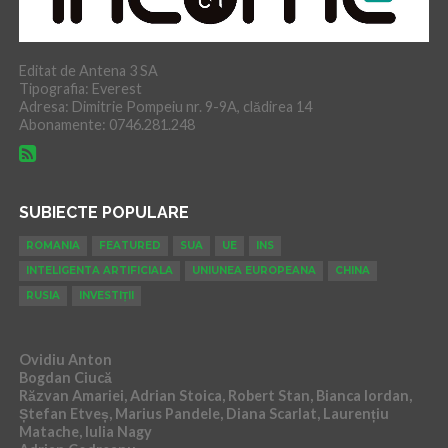
Editat de Antena 3 SA
Tipografia: Everest
Adresa: Dimitrie Pompeiu nr. 9-9A, clădirea 14
Abonamente: 0746.281.248
SUBIECTE POPULARE
ROMANIA
FEATURED
SUA
UE
INS
INTELIGENTA ARTIFICIALA
UNIUNEA EUROPEANA
CHINA
RUSIA
INVESTIȚII
Ovidiu Anton
Bogdan Ciucă
Răzvan Amariei, Adrian Stoica, Robert Stan, Bianca Iordan,
Ștefan Etveș, Marius Pandele, Diana Scarlat, Laurențiu
Matache, Iulia Nagy