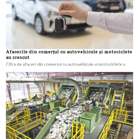
Afacerile din comerţul cu autovehicule şi motociclete
au crescut
Cifra de afaceri din comerţul cu autovehicule şi motociclete a
crescut, în primele patru luni ale acestui an, atât ca serie brută...