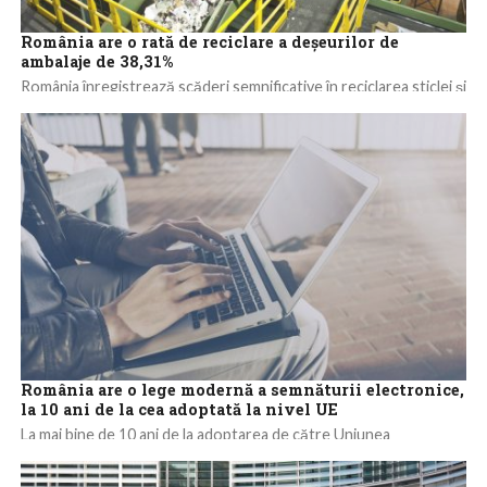
România are o rată de reciclare a deşeurilor de
ambalaje de 38,31%
România înregistrează scăderi semnificative în reciclarea sticlei şi
a metalelor, iar la general rata de reciclare a deşeurilor de
ambalaje este de...
România are o lege modernă a semnăturii electronice,
la 10 ani de la cea adoptată la nivel UE
La mai bine de 10 ani de la adoptarea de către Uniunea
Europeană a Regulamentului European 910/2014 care
reglementează “identificarea electronică si serviciile...