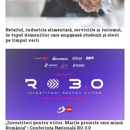
Retailul, industria alimentară, serviciile şi turismul,
în topul domeniilor care angajează studenţi şi elevi
pe timpul verii
Peste 40.000 de joburi au fost scoase în piaţă în ultima lună şi
jumătate, iar, dintre acestea, 16.000 se adresau candidaţilor
care...
„Investitori pentru viitor. Marile proiecte care mișcă
România” | Conferinţa Naţională RO 3.0