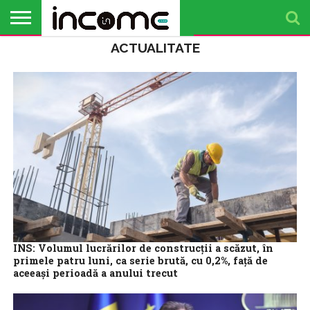
ACTUALITATE
ACTUALITATE
PROFIL DE
BUSINESS
ANALIZE
OPINII
FINANȚE
TIMP
ANTREPRENOR
PERSONALE
LIBER
INS: Volumul lucrărilor de construcţii a scăzut, în
primele patru luni, ca serie brută, cu 0,2%, faţă de
aceeaşi perioadă a anului trecut
Volumul lucrărilor de construcţii a scăzut, în primele patru luni ale
anului, faţă de perioada similară a anului trecut, ca serie brută,...