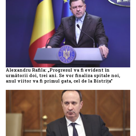
Alexandru Rafila: „Progresul va fi evident în
următorii doi, trei ani. Se vor finaliza spitale noi,
anul viitor va fi primul gata, cel de la Bistriţa”
Ministrul Sănătății, Alexandru Rafila, a anunțat schimbări majore
în sistemul medical, în cadrul conferinței „Romanian Cyber Care
Health – siguranță și încredere...