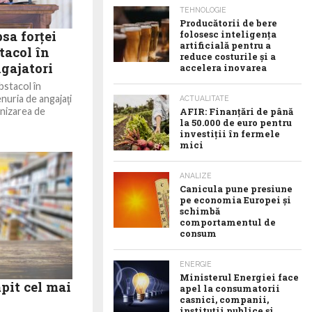
TEHNOLOGIE
Producătorii de bere
sa forţei
folosesc inteligența
artificială pentru a
tacol în
reduce costurile și a
gajatori
accelera inovarea
bstacol în
nuria de angajaţi
ACTUALITATE
urnizarea de
AFIR: Finanțări de până
la 50.000 de euro pentru
investiții în fermele
mici
ANALIZE
Canicula pune presiune
pe economia Europei și
schimbă
comportamentul de
consum
ENERGIE
Ministerul Energiei face
pit cel mai
apel la consumatorii
casnici, companii,
instituții publice și