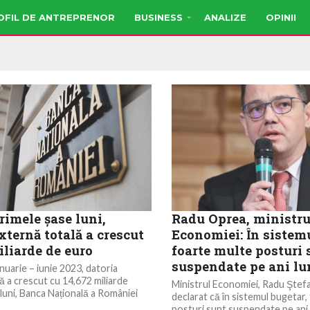
OFIL DE ANTREPRENOR
BUSINESS
ANALIZE
OPINII
rimele șase luni,
Radu Oprea, ministru
xternă totală a crescut
Economiei: În sistemu
iliarde de euro
foarte multe posturi 
suspendate pe ani lu
nuarie – iunie 2023, datoria
ă a crescut cu 14,672 miliarde
Ministrul Economiei, Radu Ştef
 luni, Banca Națională a României
declarat că în sistemul bugetar,
posturi sunt suspendate pe ani 