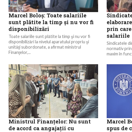
Marcel Boloş: Toate salariile
Sindicat
sunt plătite la timp şi nu vor fi
elaborar
disponibilizări
prin care
salariile
Toate salariile sunt plătite la timp şi nu vor fi
disponibilizări la nivelul aparatului propriu şi
Sindicatele d
unităţi subordonate, a afirmat ministrul
normativ prin c
Finanţelor,...
maxim în funcţ
Ministrul Finanţelor: Nu sunt
Marcel Bo
de acord ca angajaţii cu
spus de 