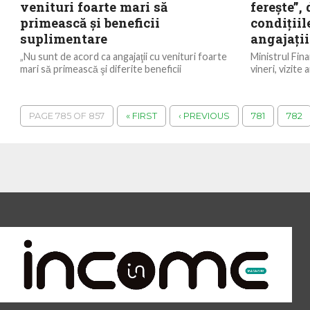
venituri foarte mari să
fereşte”,
primească şi beneficii
condiţiil
suplimentare
angajaţii
„Nu sunt de acord ca angajaţii cu venituri foarte
Ministrul Fina
mari să primească şi diferite beneficii
vineri, vizite 
suplimentare, la care omul de rând nu...
subordine pen
lucrează....
PAGE 785 OF 857
« FIRST
‹ PREVIOUS
781
782