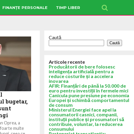
FINANȚE PERSONALE
TIMP LIBER
Caută
Caută
Articole recente
Producătorii de bere folosesc
inteligența artificială pentru a
reduce costurile și a accelera
inovarea
AFIR: Finanțări de până la 50.000 de
euro pentru investiții în fermele mici
l
Canicula pune presiune pe economia
Europei și schimbă comportamentul
l bugetar,
de consum
sunt
Ministerul Energiei face apel la
ngi
consumatorii casnici, companii,
instituții publice și prosumatori să
an Oprea, a
contribuie, voluntar, la reducerea
 foarte multe
consumului
Parteneriat transatlantic:
lungi, ceea ce