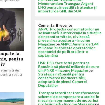
Memorandum Transgaz-Argent
LNG pentru investiții strategice și
importul de GNL din SUA
Comentarii recente
ANPC: Protecția consumatorilor nu
se limitează la intervenția în situațiile
de neconformitate, ci vizează
prevenirea acestora – Income
Magazine
pe
ANPC: Amenzi de 1,44
milioane lei aplicate operatorilor
economici de pe litoral într-o
cupate la
săptămână
unie, pentru
USR: PSD face totul pentru ca
tiv
România să piardă miliarde de euro
din PNRR – Income Magazine
pe
administraţia
Strategia națională pentru
, pentru a patra
conservarea biodiversității,
adoptată de plenul Camerei
Deputaților
Transportatorii cer transformarea
schemei de compensare a accizei în
mecanism permanent de motorină
profesională – Income Magazine
pe