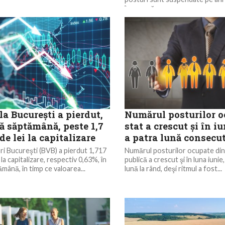
înseamnă...
la Bucureşti a pierdut,
Numărul posturilor o
ă săptămână, peste 1,7
stat a crescut şi în i
de lei la capitalizare
a patra lună consecu
ri Bucureşti (BVB) a pierdut 1,717
Numărul posturilor ocupate din 
i la capitalizare, respectiv 0,63%, în
publică a crescut şi în luna iunie
mână, în timp ce valoarea...
lună la rând, deşi ritmul a fost...