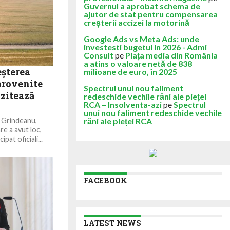
Guvernul a aprobat schema de
ajutor de stat pentru compensarea
creșterii accizei la motorină
Google Ads vs Meta Ads: unde
investesti bugetul in 2026 - Admi
Consult
pe
Piața media din România
a atins o valoare netă de 838
șterea
milioane de euro, în 2025
 provenite
Spectrul unui nou faliment
zitează
redeschide vechile răni ale pieței
RCA – Insolventa-azi
pe
Spectrul
unui nou faliment redeschide vechile
n Grindeanu,
răni ale pieței RCA
are a avut loc,
cipat oficiali...
FACEBOOK
LATEST NEWS