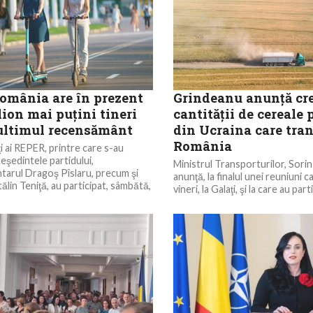
omânia are în prezent
Grindeanu anunță cre
ion mai puţini tineri
cantității de cereale
 ultimul recensământ
din Ucraina care tran
România
 ai REPER, printre care s-au
şedintele partidului,
Ministrul Transporturilor, Sori
arul Dragoş Pîslaru, precum şi
anunţă, la finalul unei reuniuni c
ălin Teniţă, au participat, sâmbătă,
vineri, la Galaţi, şi la care au parti