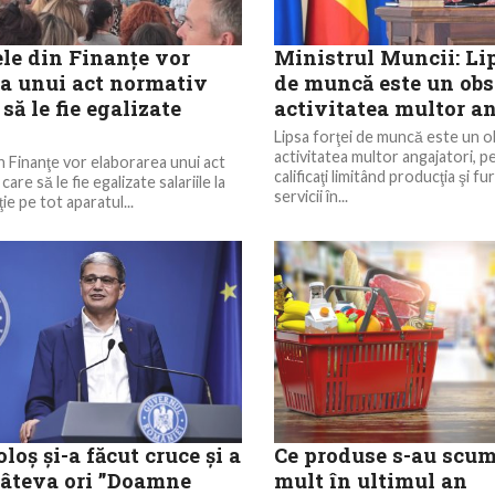
ele din Finanţe vor
Ministrul Muncii: Lip
ea unui act normativ
de muncă este un obs
 să le fie egalizate
activitatea multor an
Lipsa forţei de muncă este un o
activitatea multor angajatori, pe
in Finanţe vor elaborarea unui act
calificaţi limitând producţia şi f
are să le fie egalizate salariile la
servicii în...
ie pe tot aparatul...
loş şi-a făcut cruce şi a
Ce produse s-au scum
câteva ori ”Doamne
mult în ultimul an