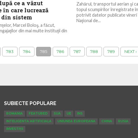
 după ce a văzut
Zahărul, transportul aerian şi car
e în care lucrează
topul scumpirilor înregistrate în
potrivit datelor publicate vineri
 din sistem
Naţional de...
nţelor, Marcel Boloş, a făcut,
angajaţilor din mai multe instituţii din
tru a vedea condiţiile în care
783
784
785
786
787
788
789
NEXT ›
SUBIECTE POPULARE
ROMANIA
FEATURED
SUA
UE
INS
INTELIGENTA ARTIFICIALA
UNIUNEA EUROPEANA
CHINA
RUSIA
INVESTIȚII