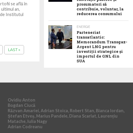
tofii se află în
prosumatori să
 ultimul an,
contribuie, voluntar, la
reducerea consumului
 de Institutul
ENERGIE
Parteneriat
transatlantic:
Memorandum Transgaz-
Argent LNG pentru
LAST »
investiții strategice și
importul de GNL din
SUA
Ovidiu Anton
Bogdan Ciucă
Răzvan Amariei, Adrian Stoica, Robert Stan, Bianca Iordan,
Ștefan Etveș, Marius Pandele, Diana Scarlat, Laurențiu
Matache, Iulia Nagy
Adrian Codreanu