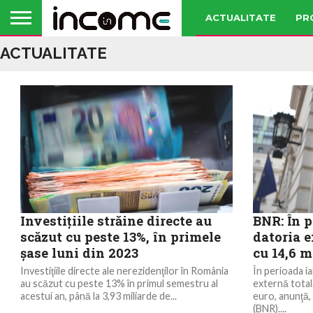
ACTUALITATE
PR
ACTUALITATE
Investiţiile străine directe au
BNR: În p
scăzut cu peste 13%, în primele
datoria e
şase luni din 2023
cu 14,6 m
Investiţiile directe ale nerezidenţilor în România
În perioada ia
au scăzut cu peste 13% în primul semestru al
externă total
acestui an, până la 3,93 miliarde de...
euro, anunţă,
(BNR)....