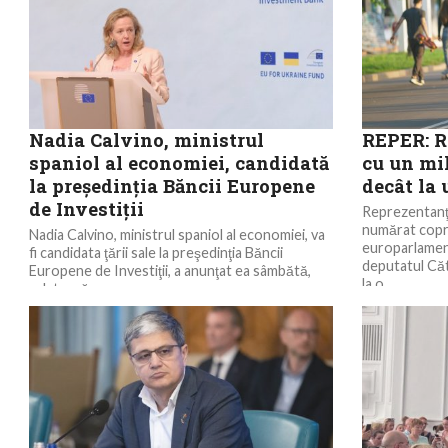
Nadia Calvino, ministrul
REPER: R
spaniol al economiei, candidată
cu un mil
la preşedinţia Băncii Europene
decât la
de Investiţii
Reprezentanţi
numărat copre
Nadia Calvino, ministrul spaniol al economiei, va
europarlament
fi candidata ţării sale la preşedinţia Băncii
deputatul Căt
Europene de Investiţii, a anunţat ea sâmbătă,
la o...
relatează...