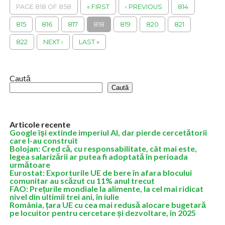
PAGE 818 OF 858
« FIRST
‹ PREVIOUS
814
815
816
817
818
819
820
821
822
NEXT ›
LAST »
Caută
Caută
Articole recente
Google îşi extinde imperiul AI, dar pierde cercetătorii
care l-au construit
Bolojan: Cred că, cu responsabilitate, cât mai este,
legea salarizării ar putea fi adoptată în perioada
următoare
Eurostat: Exporturile UE de bere în afara blocului
comunitar au scăzut cu 11% anul trecut
FAO: Prețurile mondiale la alimente, la cel mai ridicat
nivel din ultimii trei ani, în iulie
România, țara UE cu cea mai redusă alocare bugetară
pe locuitor pentru cercetare și dezvoltare, în 2025