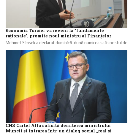
Economia Turciei va reveni la ”fundamente
raţionale”, promite noul ministru al Finanţelor
Mehmet Simsek a declarat duminică, după numirea sa în postul de
ministru de Finanţe al Turciei, că ţara nu are altă alegere...
CNS Cartel Alfa solicită demiterea ministrului
Muncii şi intrarea într-un dialog social „real şi