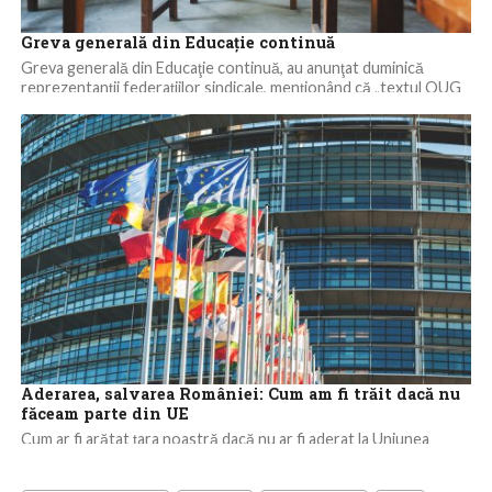
Greva generală din Educaţie continuă
Greva generală din Educaţie continuă, au anunţat duminică
reprezentanţii federaţiilor sindicale, menţionând că „textul OUG
53/2023 este nemulţumitor„. „Federaţia Sindicatelor Libere din...
Aderarea, salvarea României: Cum am fi trăit dacă nu
făceam parte din UE
Cum ar fi arătat țara noastră dacă nu ar fi aderat la Uniunea
Europeană? PIB-ul, salariile medii sau exporturile statelor din
regiune...