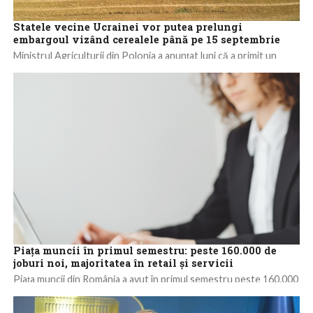
Statele vecine Ucrainei vor putea prelungi
embargoul vizând cerealele până pe 15 septembrie
Ministrul Agriculturii din Polonia a anunţat luni că a primit un
draft de reglementare de la Comisia Europeană, prin care este
prelungit...
Piaţa muncii în primul semestru: peste 160.000 de
joburi noi, majoritatea în retail şi servicii
Piaţa muncii din România a avut în primul semestru peste 160.000
de joburi noi, majoritatea în retail şi servicii, şi 4,4 milioane...