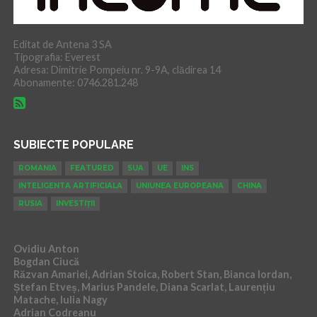
Editat de Antena 3 SA
Tipografia: Everest
Adresa: Dimitrie Pompeiu nr. 9-9A, clădirea 14
Abonamente: 0746.281.248
SUBIECTE POPULARE
ROMANIA
FEATURED
SUA
UE
INS
INTELIGENTA ARTIFICIALA
UNIUNEA EUROPEANA
CHINA
RUSIA
INVESTIȚII
Ovidiu Anton
Bogdan Ciucă
Răzvan Amariei, Adrian Stoica, Robert Stan, Bianca Iordan,
Ștefan Etveș, Marius Pandele, Diana Scarlat, Laurențiu
Matache, Iulia Nagy
Adrian Codreanu