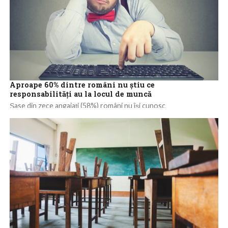
Aproape 60% dintre români nu ştiu ce
responsabilităţi au la locul de muncă
Şase din zece angajaţi (58%) români nu îşi cunosc
responsabilităţile la locul de muncă, iar peste două treimi (67%)
sunt rar evaluaţi...