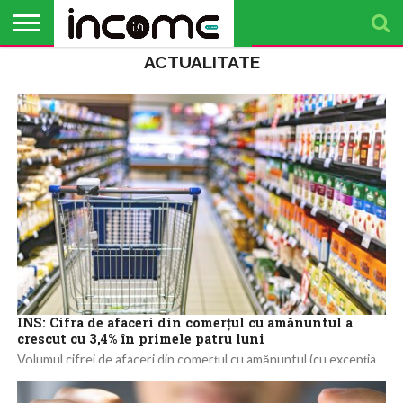
ACTUALITATE
ACTUALITATE
PROFIL DE
BUSINESS
ANALIZE
OPINII
FINANȚE
TIMP
ANTREPRENOR
PERSONALE
LIBER
INS: Cifra de afaceri din comerţul cu amănuntul a
crescut cu 3,4% în primele patru luni
Volumul cifrei de afaceri din comerţul cu amănuntul (cu excepţia
comerţului cu autovehicule şi motociclete) a crescut, în primele
patru luni din...