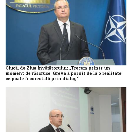
Ciucă, de Ziua Învățătorului: „Trecem printr-un
moment de răscruce. Greva a pornit de la o realitate
ce poate fi corectată prin dialog”
Premierul Nicolae Ciucă a transmis, luni, un mesaj de Ziua
Învăţătorului, în care a subliniat impostanta educaţiei pentru
viitorul copiilor, dar s-a...