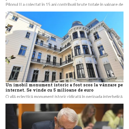
Pilonul II a colectat în 15 ani contribuţii brute totale în valoare de
84,2 miliarde de lei (16,9 miliarde euro) şi a...
Un imobil monument istoric a fost scos la vânzare pe
internet. Se vinde cu 5 milioane de euro
O vilă eclectică monument istoric ridicată în perioada interbelică
se vinde cu 5 milioane de euro pe Storia.ro, platforma de
imobiliare lansată...