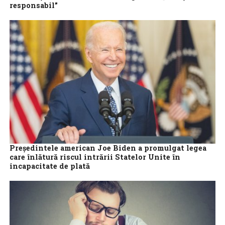
responsabil”
CNS Cartel ALFA solicită demiterea ministrului Muncii şi intrarea
într-un dialog social „real şi responsabil”, precum şi revenirea la o
fiscalitate echilibrată...
Președintele american Joe Biden a promulgat legea
care înlătură riscul intrării Statelor Unite în
incapacitate de plată
După săptămâni de confruntări politice cu republicanii,
preşedintele democrat american, Joe Biden, a promulgat
sâmbătă legea care înlătură riscul intrării SUA în...