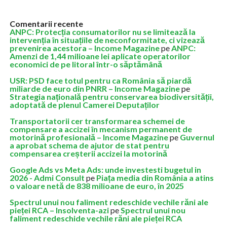
Comentarii recente
ANPC: Protecția consumatorilor nu se limitează la
intervenția în situațiile de neconformitate, ci vizează
prevenirea acestora – Income Magazine
pe
ANPC:
Amenzi de 1,44 milioane lei aplicate operatorilor
economici de pe litoral într-o săptămână
USR: PSD face totul pentru ca România să piardă
miliarde de euro din PNRR – Income Magazine
pe
Strategia națională pentru conservarea biodiversității,
adoptată de plenul Camerei Deputaților
Transportatorii cer transformarea schemei de
compensare a accizei în mecanism permanent de
motorină profesională – Income Magazine
pe
Guvernul
a aprobat schema de ajutor de stat pentru
compensarea creșterii accizei la motorină
Google Ads vs Meta Ads: unde investesti bugetul in
2026 - Admi Consult
pe
Piața media din România a atins
o valoare netă de 838 milioane de euro, în 2025
Spectrul unui nou faliment redeschide vechile răni ale
pieței RCA – Insolventa-azi
pe
Spectrul unui nou
faliment redeschide vechile răni ale pieței RCA