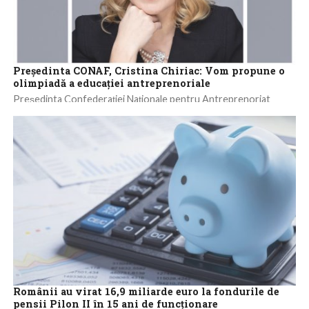
Preşedinta CONAF, Cristina Chiriac: Vom propune o
olimpiadă a educaţiei antreprenoriale
Preşedinta Confederaţiei Naţionale pentru Antreprenoriat
Feminin (CONAF) din România, Cristina Chiriac, a declarat marţi,
pentru AGERPRES, că va propune Ministerului Educaţiei
organizarea...
Românii au virat 16,9 miliarde euro la fondurile de
pensii Pilon II în 15 ani de funcţionare