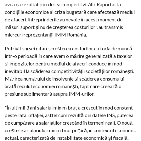
avea ca rezultat pierderea competitivității. Raportat la
condițiile economice și criza bugetară care afectează mediul
de afaceri, întreprinderile au nevoie în acest moment de
măsuri suport și nu de creșterea costurilor”, au transmis
miercuri reprezentanții IMM România.
Potrivit sursei citate, creșterea costurilor cu forța de muncă
într-o perioadă în care avem o mărire generalizată a taxelor
și impozitelor pentru mediul de afaceri conduce în mod
inevitabil la scăderea competitivității societăților românești.
Mărirea numărului de insolvențe și scăderea consumului
arată reculul economiei românești, fapt care creează o
presiune suplimentară asupra IMM-urilor.
”În ultimii 3 ani salariul minim brut a crescut în mod constant
peste rata inflației, astfel cum rezultă din datele INS, puterea
de cumpărare a salariaților crescând în termeni reali. O nouă
creștere a salariului minim brut pe țară, în contextul economic
actual, caracterizată de instabilitate economică și fiscală,