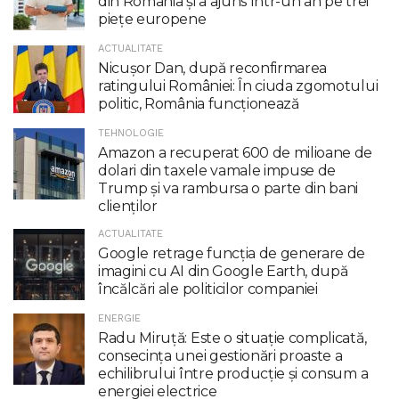
din România și a ajuns într-un an pe trei
piețe europene
ACTUALITATE
Nicuşor Dan, după reconfirmarea
ratingului României: În ciuda zgomotului
politic, România funcţionează
TEHNOLOGIE
Amazon a recuperat 600 de milioane de
dolari din taxele vamale impuse de
Trump şi va rambursa o parte din bani
clienţilor
ACTUALITATE
Google retrage funcţia de generare de
imagini cu AI din Google Earth, după
încălcări ale politicilor companiei
ENERGIE
Radu Miruţă: Este o situaţie complicată,
consecinţa unei gestionări proaste a
echilibrului între producţie şi consum a
energiei electrice