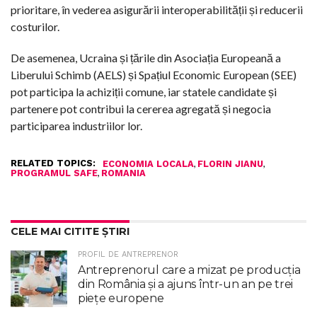
prioritare, în vederea asigurării interoperabilității și reducerii
costurilor.
De asemenea, Ucraina și țările din Asociația Europeană a
Liberului Schimb (AELS) și Spațiul Economic European (SEE)
pot participa la achiziții comune, iar statele candidate și
partenere pot contribui la cererea agregată și negocia
participarea industriilor lor.
RELATED TOPICS:
,
,
ECONOMIA LOCALA
FLORIN JIANU
,
PROGRAMUL SAFE
ROMANIA
CELE MAI CITITE ȘTIRI
PROFIL DE ANTREPRENOR
Antreprenorul care a mizat pe producția
din România și a ajuns într-un an pe trei
piețe europene