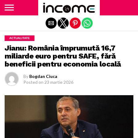
Exit mobile version
ACTUALITATE
Jianu: România împrumută 16,7
miliarde euro pentru SAFE, fără
beneficii pentru economia locală
By
Bogdan Ciuca
Posted on
23 martie 2026