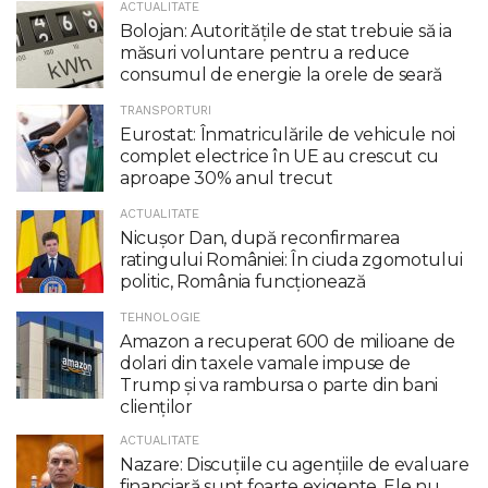
ACTUALITATE
Bolojan: Autoritățile de stat trebuie să ia
măsuri voluntare pentru a reduce
consumul de energie la orele de seară
TRANSPORTURI
Eurostat: Înmatriculările de vehicule noi
complet electrice în UE au crescut cu
aproape 30% anul trecut
ACTUALITATE
Nicuşor Dan, după reconfirmarea
ratingului României: În ciuda zgomotului
politic, România funcţionează
TEHNOLOGIE
Amazon a recuperat 600 de milioane de
dolari din taxele vamale impuse de
Trump şi va rambursa o parte din bani
clienţilor
ACTUALITATE
Nazare: Discuțiile cu agențiile de evaluare
financiară sunt foarte exigente. Ele nu