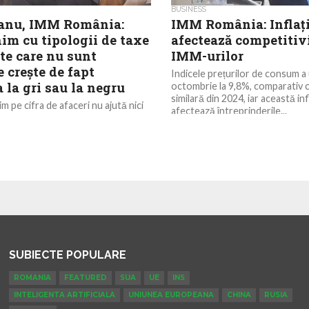
BUSINESS
ianu, IMM România:
IMM România: Inflați
im cu tipologii de taxe
afectează competitiv
te care nu sunt
IMM-urilor
e crește de fapt
Indicele prețurilor de consum a 
la gri sau la negru
octombrie la 9,8%, comparativ 
similară din 2024, iar această inf
m pe cifra de afaceri nu ajută nici
afectează întreprinderile...
ompaniile, unele dintre ele ajungând
e pentru a plăti...
SUBIECTE POPULARE
ROMANIA
FEATURED
SUA
UE
INS
INTELIGENTA ARTIFICIALA
UNIUNEA EUROPEANA
CHINA
RUSIA