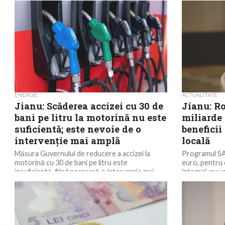
ENERGIE
ACTUALITATE
Jianu: Scăderea accizei cu 30 de
Jianu: R
bani pe litru la motorină nu este
miliarde 
suficientă; este nevoie de o
benefici
intervenție mai amplă
locală
Măsura Guvernului de reducere a accizei la
Programul SAF
motorină cu 30 de bani pe litru este
euro, pentru
insuficientă, fiind necesară o intervenție mai
integral, nu 
amplă,...
locală,...