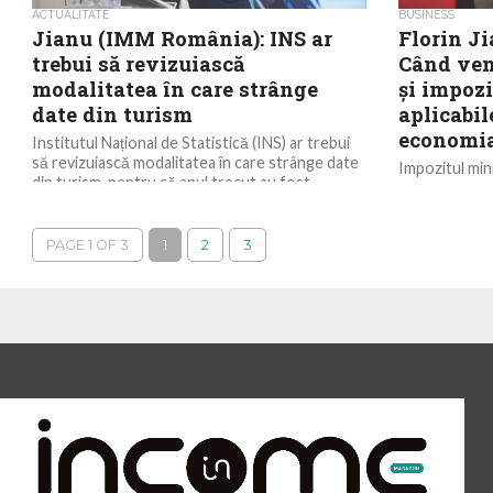
ACTUALITATE
BUSINESS
Jianu (IMM România): INS ar
Florin J
trebui să revizuiască
Când ven
modalitatea în care strânge
și impozi
date din turism
aplicabil
economia 
Institutul Național de Statistică (INS) ar trebui
să revizuiască modalitatea în care strânge date
Impozitul mini
din turism, pentru că anul trecut au fost...
statul, nici c
să se împrumut
PAGE 1 OF 3
1
2
3