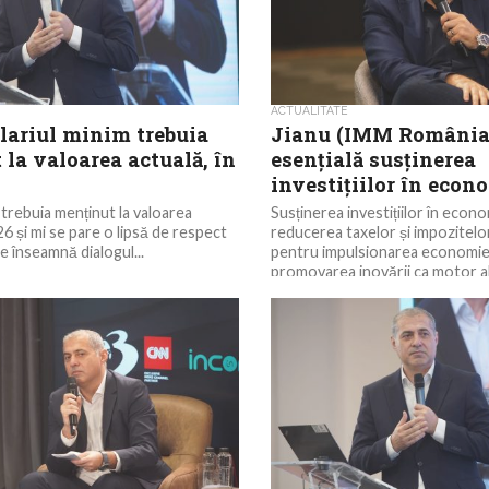
ACTUALITATE
alariul minim trebuia
Jianu (IMM România)
la valoarea actuală, în
esențială susținerea
investițiilor în econ
 trebuia menținut la valoarea
Susținerea investițiilor în econo
26 și mi se pare o lipsă de respect
reducerea taxelor și impozitelo
e înseamnă dialogul...
pentru impulsionarea economiei 
promovarea inovării ca motor al.