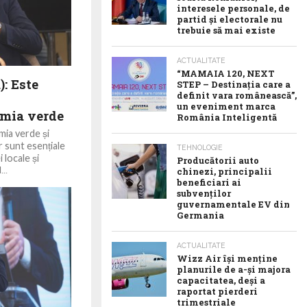
interesele personale, de
partid și electorale nu
trebuie să mai existe
ACTUALITATE
“MAMAIA 120, NEXT
: Este
STEP – Destinația care a
definit vara românească”,
un eveniment marca
omia verde
România Inteligentă
mia verde și
r sunt esențiale
TEHNOLOGIE
locale și
Producătorii auto
..
chinezi, principalii
beneficiari ai
subvenților
guvernamentale EV din
Germania
ACTUALITATE
Wizz Air își menține
planurile de a-și majora
capacitatea, deși a
raportat pierderi
trimestriale