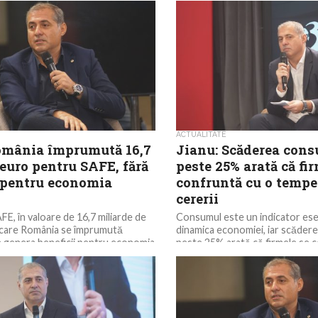
de sprijin pentru mediul de afac
depășirii crizei actuale,...
ACTUALITATE
omânia împrumută 16,7
Jianu: Scăderea cons
euro pentru SAFE, fără
peste 25% arată că fir
i pentru economia
confruntă cu o tempe
cererii
E, în valoare de 16,7 miliarde de
Consumul este un indicator ese
 care România se împrumută
dinamica economiei, iar scădere
va genera beneficii pentru economia
peste 25% arată că firmele se 
temperare...