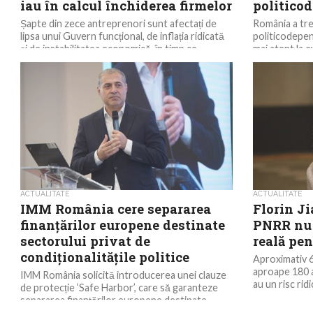
iau în calcul închiderea firmelor
politico
Șapte din zece antreprenori sunt afectați de
România a tr
lipsa unui Guvern funcțional, de inflația ridicată
politicodepen
și de instabilitatea economică, în timp ce
mai atent la e
aproximativ...
unui...
ACTUALITATE
ACTUALITATE
IMM România cere separarea
Florin J
finanțărilor europene destinate
PNRR nu 
sectorului privat de
reală pe
condiționalitățile politice
Aproximativ 65
aproape 180 a
IMM România solicită introducerea unei clauze
au un risc ridi
de protecție ‘Safe Harbor’, care să garanteze
separarea finanțărilor europene destinate
sectorului privat de condiționalitățile politice,...