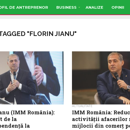
OFIL DE ANTREPRENOR
BUSINESS
ANALIZE
OPINII
TAGGED "FLORIN JIANU"
ACTUALITATE
ianu (IMM România):
IMM România: Reduc
t de la
activității afacerilor 
endență la
mijlocii din comerț p