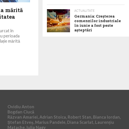
a mărită
ACTUALITATE
itatea
Germania: Creșterea
comenzilor industriale
în iunie a fost peste
așteptări
urcat în
cu perioada
lație mărită
Ovidiu Anton
Bogdan Ciucă
Răzvan Amariei, Adrian Stoica, Robert Stan, Bianca Iordan,
Ștefan Etveș, Marius Pandele, Diana Scarlat, Laurențiu
Matache, Iulia Nagy