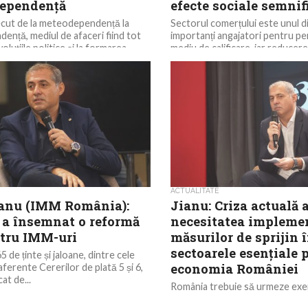
dependență
efecte sociale semnif
ecut de la meteodependență la
Sectorul comerțului este unul di
dență, mediul de afaceri fiind tot
importanți angajatori pentru pe
voluțiile politice și la formarea
mediu de calificare, iar reducerea
întreprinderilor mici și...
ACTUALITATE
ianu (IMM România):
Jianu: Criza actuală 
a însemnat o reformă
necesitatea implemen
ntru IMM-uri
măsurilor de sprijin 
sectoarele esențiale 
 de ținte și jaloane, dintre cele
economia României
ferente Cererilor de plată 5 și 6,
cat de...
România trebuie să urmeze exem
țări europene, care implement