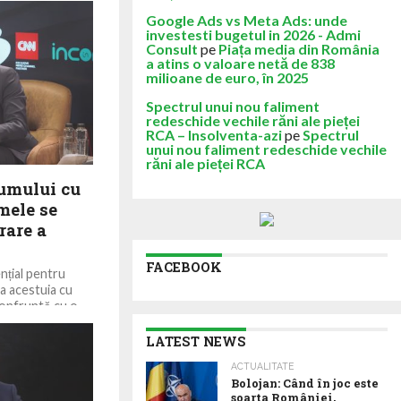
eri în vederea
Google Ads vs Meta Ads: unde
investesti bugetul in 2026 - Admi
Consult
pe
Piața media din România
a atins o valoare netă de 838
milioane de euro, în 2025
Spectrul unui nou faliment
redeschide vechile răni ale pieței
RCA – Insolventa-azi
pe
Spectrul
unui nou faliment redeschide vechile
răni ale pieței RCA
umului cu
mele se
rare a
FACEBOOK
nțial pentru
a acestuia cu
confruntă cu o
LATEST NEWS
ACTUALITATE
Bolojan: Când în joc este
soarta României,