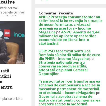
icative
ntre cei mai
rsoanele cu nivel
Comentarii recente
 activității
ANPC: Protecția consumatorilor nu
se limitează la intervenția în situațiile
de neconformitate, ci vizează
prevenirea acestora – Income
Magazine
pe
ANPC: Amenzi de 1,44
milioane lei aplicate operatorilor
economici de pe litoral într-o
săptămână
USR: PSD face totul pentru ca
România să piardă miliarde de euro
din PNRR – Income Magazine
pe
Strategia națională pentru
conservarea biodiversității,
adoptată de plenul Camerei
arată
Deputaților
tării
în
Transportatorii cer transformarea
schemei de compensare a accizei în
pentru
mecanism permanent de motorină
profesională – Income Magazine
pe
Guvernul a aprobat schema de
plul celorlalte
ajutor de stat pentru compensarea
ează programe
creșterii accizei la motorină