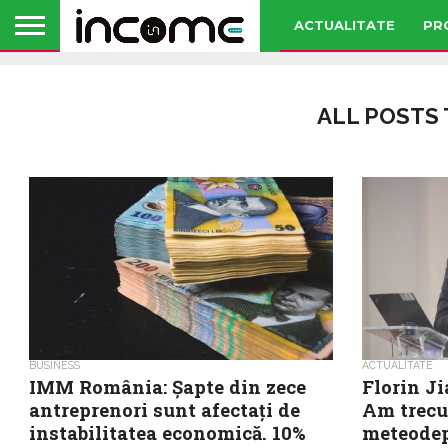
ACTUALITATE
PR
ALL POSTS 
BUSINESS
ACTUALITATE
IMM România: Șapte din zece
Florin J
antreprenori sunt afectați de
Am trecu
instabilitatea economică. 10%
meteodep