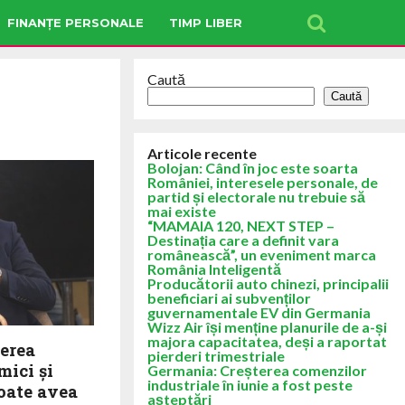
FINANȚE PERSONALE
TIMP LIBER
Caută
Caută
Articole recente
Bolojan: Când în joc este soarta
României, interesele personale, de
partid și electorale nu trebuie să
mai existe
“MAMAIA 120, NEXT STEP –
Destinația care a definit vara
românească”, un eveniment marca
România Inteligentă
Producătorii auto chinezi, principalii
beneficiari ai subvenților
guvernamentale EV din Germania
Wizz Air își menține planurile de a-și
majora capacitatea, deși a raportat
erea
pierderi trimestriale
mici și
Germania: Creșterea comenzilor
industriale în iunie a fost peste
oate avea
așteptări