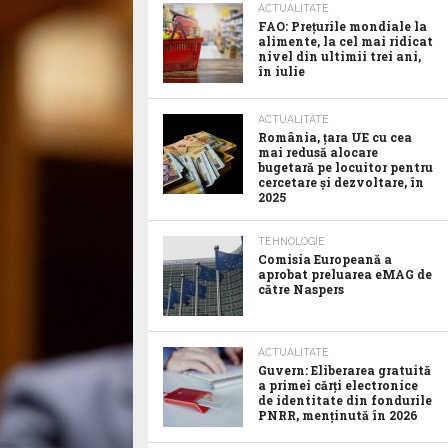
ACTUALITATE
FAO: Prețurile mondiale la
alimente, la cel mai ridicat
nivel din ultimii trei ani,
în iulie
ACTUALITATE
România, țara UE cu cea
mai redusă alocare
bugetară pe locuitor pentru
cercetare și dezvoltare, în
2025
TEHNOLOGIE
Comisia Europeană a
aprobat preluarea eMAG de
către Naspers
ACTUALITATE
Guvern: Eliberarea gratuită
a primei cărți electronice
de identitate din fondurile
PNRR, menținută în 2026