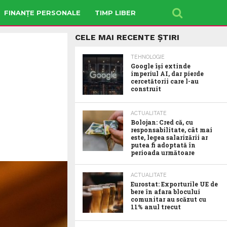
FINANȚE PERSONALE
TIMP LIBER
CELE MAI RECENTE ȘTIRI
TEHNOLOGIE
Google îşi extinde
imperiul AI, dar pierde
cercetătorii care l-au
construit
ACTUALITATE
Bolojan: Cred că, cu
responsabilitate, cât mai
este, legea salarizării ar
putea fi adoptată în
perioada următoare
ACTUALITATE
Eurostat: Exporturile UE de
bere în afara blocului
comunitar au scăzut cu
11% anul trecut