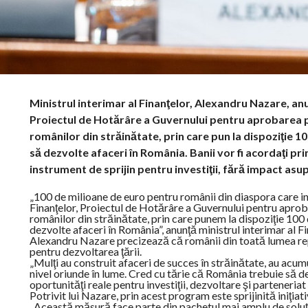
Ministrul interimar al Finanţelor, Alexandru Nazare, anun
Proiectul de Hotărâre a Guvernului pentru aprobarea 
românilor din străinătate, prin care pun la dispoziţie 1
să dezvolte afaceri în România. Banii vor fi acordaţi pri
instrument de sprijin pentru investiţii, fără impact asup
„100 de milioane de euro pentru românii din diaspora care in
Finanţelor, Proiectul de Hotărâre a Guvernului pentru apr
românilor din străinătate, prin care punem la dispoziţie 100 
dezvolte afaceri în România”, anunţă ministrul interimar al F
Alexandru Nazare precizează că românii din toată lumea repr
pentru dezvoltarea ţării.
„Mulţi au construit afaceri de succes în străinătate, au acu
nivel oriunde în lume. Cred cu tărie că România trebuie să de
oportunităţi reale pentru investiţii, dezvoltare şi parteneriat
Potrivit lui Nazare, prin acest program este sprijinită iniţi
„Această măsură face parte din pachetul mai amplu de soluţii