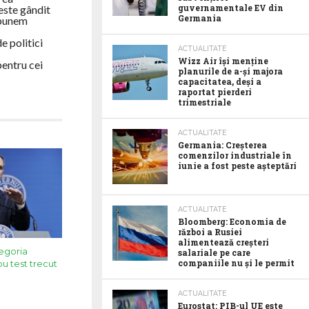
guvernamentale EV din
 este gândit
Germania
ă punem
e politici
ACTUALITATE
Wizz Air își menține
pentru cei
planurile de a-și majora
capacitatea, deși a
raportat pierderi
trimestriale
ACTUALITATE
Germania: Creșterea
comenzilor industriale în
iunie a fost peste așteptări
ACTUALITATE
Bloomberg: Economia de
război a Rusiei
alimentează creșteri
egoria
salariale pe care
companiile nu și le permit
ou test trecut
ACTUALITATE
Eurostat: PIB-ul UE este