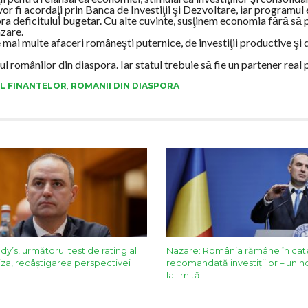
vor fi acordaţi prin Banca de Investiţii şi Dezvoltare, iar programul
upra deficitului bugetar. Cu alte cuvinte, susţinem economia fără s
zare.
ai multe afaceri româneşti puternice, de investiţii productive şi d
l românilor din diaspora. Iar statul trebuie să fie un partener real 
L FINANTELOR
,
ROMANII DIN DIASPORA
y’s, următorul test de rating al
Nazare: România rămâne în cat
za, recâștigarea perspectivei
recomandată investițiilor – un n
la limită