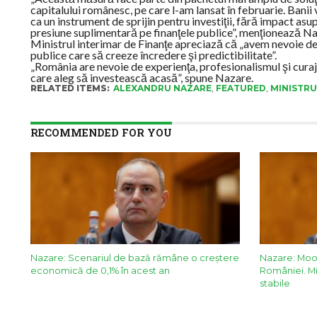
capitalului românesc, pe care l-am lansat în februarie. Banii 
ca un instrument de sprijin pentru investiţii, fără impact as
presiune suplimentară pe finanţele publice”, menţionează Na
Ministrul interimar de Finanţe apreciază că „avem nevoie de m
publice care să creeze încredere şi predictibilitate”.
„România are nevoie de experienţa, profesionalismul şi curaju
care aleg să investească acasă”, spune Nazare.
RELATED ITEMS:
ALEXANDRU NAZARE
,
FEATURED
,
MINISTRU
RECOMMENDED FOR YOU
Nazare: Scenariul de bază rămâne o creștere
Nazare: Mood
economică de 0,1% în acest an
României. Mi
stabile