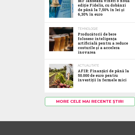
MF lansează vineri o nouă
ediție Fidelis, cu dobânzi
de până la 7,50% în lei și
6,30% în euro
TEHNOLOGIE
Producătorii de bere
folosesc inteligența
artificială pentru a reduce
costurile și a accelera
inovarea
ACTUALITATE
AFIR: Finanțări de până la
50.000 de euro pentru
investiții în fermele mici
MORE CELE MAI RECENTE ȘTIRI