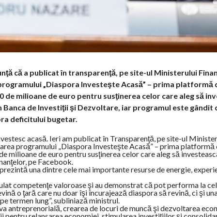
ţă că a publicat în transparenţă, pe site-ul Ministerului Finan
programului „Diaspora Investeşte Acasă” – prima platformă 
00 de milioane de euro pentru susţinerea celor care aleg să in
n Banca de Investiţii şi Dezvoltare, iar programul este gândit 
ra deficitului bugetar.
vestesc acasă. Ieri am publicat în Transparenţă, pe site-ul Minister
obarea programului „Diaspora Investeşte Acasă” – prima platformă
de milioane de euro pentru susţinerea celor care aleg să investeasc
inanţelor, pe Facebook.
ezintă una dintre cele mai importante resurse de energie, experie
mulat competenţe valoroase şi au demonstrat că pot performa la cel
vină o ţară care nu doar îşi încurajează diaspora să revină, ci şi un
 pe termen lung”, subliniază ministrul.
ativa antreprenorială, crearea de locuri de muncă şi dezvoltarea eco
 pentru relansarea economiei, stimularea investiţiilor şi consolida