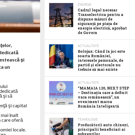
ENERGIE
Cadrul legal necesar
Transelectrica pentru a
dispune măsuri de
siguranță pe piața de
energie electrică, aprobat
de Guvern
ţelor,
ACTUALITATE
Bolojan: Când în joc este
dedicată
soarta României,
vestească şi
interesele personale, de
partid și electorale nu
ca un
trebuie să mai existe
ACTUALITATE
ului
“MAMAIA 120, NEXT STEP
 dedicată
– Destinația care a definit
ă şi să
vara românească”, un
eveniment marca
nţă şi capital
România Inteligentă
 mai înalt
a care oferă
TEHNOLOGIE
Producătorii auto chinezi,
nomiei locale.
principalii beneficiari ai
rea
subvenților