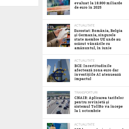
evaluat la 18.800 miliarde
de euro în 2025
ACTUALITATE
Eurostat: România, Belgia
și Germania, singurele
state membre UE unde au
scăzut vânzările cu
amănuntul, în iunie
ACTUALITATE
BCE: Incertitudinile
afectează zona euro dar
investițiile AI atenuează
impactul
TRANSPORTURI
CNAIR: Aplicarea tarifelor
pentru rovinietă și
sistemul TollRo va începe
la 1 octombrie
ACTUALITATE