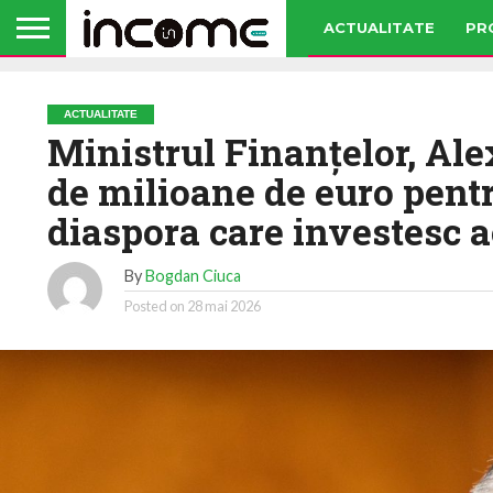
ACTUALITATE
PR
ACTUALITATE
Ministrul Finanţelor, Al
de milioane de euro pent
diaspora care investesc 
By
Bogdan Ciuca
Posted on
28 mai 2026