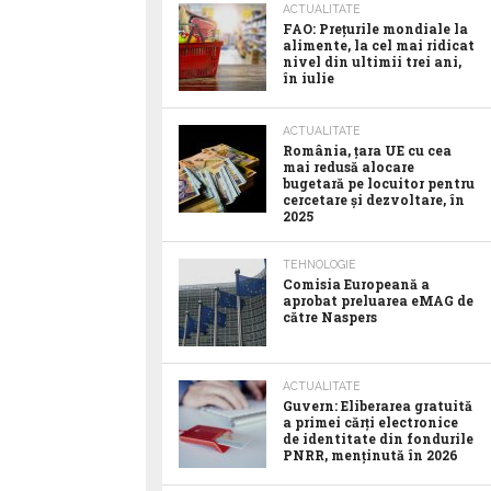
ACTUALITATE
FAO: Prețurile mondiale la
alimente, la cel mai ridicat
nivel din ultimii trei ani,
în iulie
ACTUALITATE
România, țara UE cu cea
mai redusă alocare
bugetară pe locuitor pentru
cercetare și dezvoltare, în
2025
TEHNOLOGIE
Comisia Europeană a
aprobat preluarea eMAG de
către Naspers
ACTUALITATE
Guvern: Eliberarea gratuită
a primei cărți electronice
de identitate din fondurile
PNRR, menținută în 2026