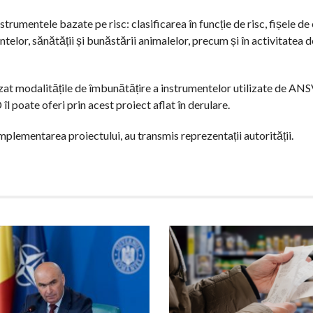
trumentele bazate pe risc: clasificarea în funcție de risc, fișele de
telor, sănătății și bunăstării animalelor, precum și în activitatea d
zat modalitățile de îmbunătățire a instrumentelor utilizate de ANS
îl poate oferi prin acest proiect aflat în derulare.
mplementarea proiectului, au transmis reprezentații autorității.