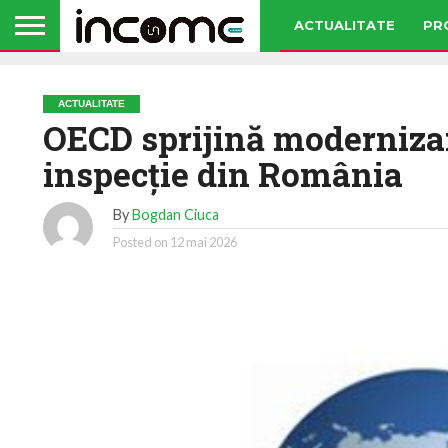
ACTUALITATE
PR
ACTUALITATE
OECD sprijină moderniza
inspecție din România
By
Bogdan Ciuca
Posted on
12 mai 2026