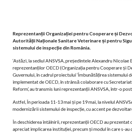
Reprezentanții Organizației pentru Cooperare și Dezvo
Autorității Naționale Sanitare Veterinare și pentru Sig
sistemului de inspecție din România.
‘Astăzi, la sediul ANSVSA, președintele Alexandru Nicolae Boci
reprezentanților OECD (Organizația pentru Cooperare și Dez
Guvernului, în cadrul proiectului ‘Îmbunătățirea sistemului 
implementat de OECD, în strânsă colaborare cu Secretariatu
Reform’, au transmis luni reprezentanții ANSVSA, într-o po
Astfel, În perioada 11-13 mai și pe 19 mai, la nivelul ANSVS
modernizării sistemului de inspecție, cu accent pe dezvoltare
În deschiderea întâlnirii, reprezentanții OECD au prezentat
apreciat implicarea instituției, precum și modul în care s-au