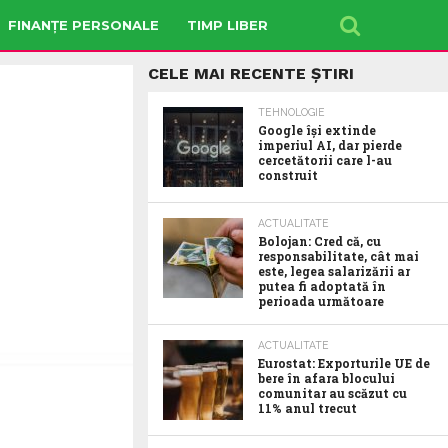
FINANȚE PERSONALE
TIMP LIBER
CELE MAI RECENTE ȘTIRI
TEHNOLOGIE
Google îşi extinde
imperiul AI, dar pierde
cercetătorii care l-au
construit
ACTUALITATE
Bolojan: Cred că, cu
responsabilitate, cât mai
este, legea salarizării ar
putea fi adoptată în
perioada următoare
ACTUALITATE
Eurostat: Exporturile UE de
bere în afara blocului
comunitar au scăzut cu
11% anul trecut