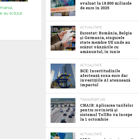
evaluat la 18.800 miliarde
rmania,
de euro în 2025
e au scăzut
ACTUALITATE
Eurostat: România, Belgia
și Germania, singurele
state membre UE unde au
scăzut vânzările cu
amănuntul, în iunie
ACTUALITATE
BCE: Incertitudinile
afectează zona euro dar
investițiile AI atenuează
impactul
TRANSPORTURI
CNAIR: Aplicarea tarifelor
pentru rovinietă și
sistemul TollRo va începe
la 1 octombrie
ACTUALITATE