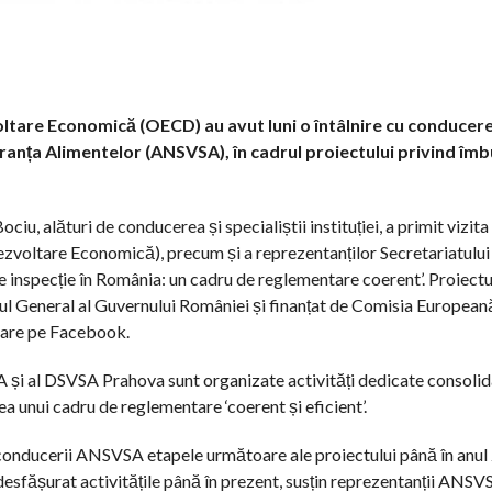
ltare Economică (OECD) au avut luni o întâlnire cu conducer
uranța Alimentelor (ANSVSA), în cadrul proiectului privind îm
u, alături de conducerea și specialiștii instituției, a primit vizita
voltare Economică), precum și a reprezentanților Secretariatului
de inspecție în România: un cadru de reglementare coerent’. Proiectu
l General al Guvernului României și finanțat de Comisia European
stare pe Facebook.
A și al DSVSA Prahova sunt organizate activități dedicate consolidă
a unui cadru de reglementare ‘coerent și eficient’.
 conducerii ANSVSA etapele următoare ale proiectului până în anul
 desfășurat activitățile până în prezent, susțin reprezentanții ANSV