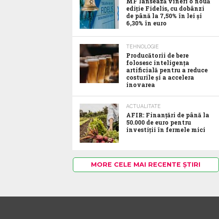
MF lansează vineri o nouă
ediție Fidelis, cu dobânzi
de până la 7,50% în lei și
6,30% în euro
TEHNOLOGIE
Producătorii de bere
folosesc inteligența
artificială pentru a reduce
costurile și a accelera
inovarea
ACTUALITATE
AFIR: Finanțări de până la
50.000 de euro pentru
investiții în fermele mici
MORE CELE MAI RECENTE ȘTIRI