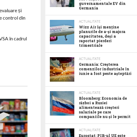
guvernamentale EV din
Germania
 evaluare și
e control din
ACTUALITATE
Wizz Air își menține
planurile de a-și majora
capacitatea, deși a
VSA în cadrul
raportat pierderi
trimestriale
ACTUALITATE
Germania: Creșterea
comenzilor industriale în
iunie a fost peste așteptări
ACTUALITATE
Bloomberg: Economia de
război a Rusiei
alimentează creșteri
salariale pe care
companiile nu și le permit
ACTUALITATE
Eurostat: PIB-ul UE este