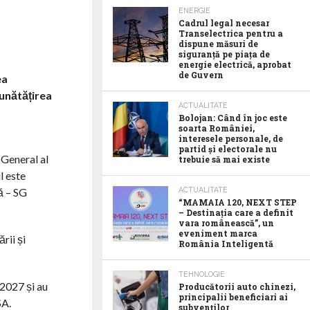
ENERGIE
Cadrul legal necesar
Transelectrica pentru a
dispune măsuri de
siguranță pe piața de
energie electrică, aprobat
de Guvern
ea
bunătățirea
ACTUALITATE
Bolojan: Când în joc este
soarta României,
interesele personale, de
partid și electorale nu
 General al
trebuie să mai existe
l este
ă – SG
ACTUALITATE
“MAMAIA 120, NEXT STEP
– Destinația care a definit
vara românească”, un
eveniment marca
rii și
România Inteligentă
TEHNOLOGIE
 2027 și au
Producătorii auto chinezi,
principalii beneficiari ai
SA.
subvenților