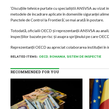
‘Discuțiile tehnice purtate cu specialiștii ANSVSA au vizat ins
metodele de încadrare aplicate în domeniile siguranței alimen
Punctele de Control la Frontieră’, se mai arată în postare.
Totodată, oficialii OECD și reprezentanții ANSVSA au anali
inspecțiilor bazate pe risc și asupra sprijinului pe care OECD 
Reprezentanții OECD au apreciat colaborarea instituției în i
RELATED ITEMS:
OECD
,
ROMANIA
,
SISTEM DE INSPECTIE
RECOMMENDED FOR YOU