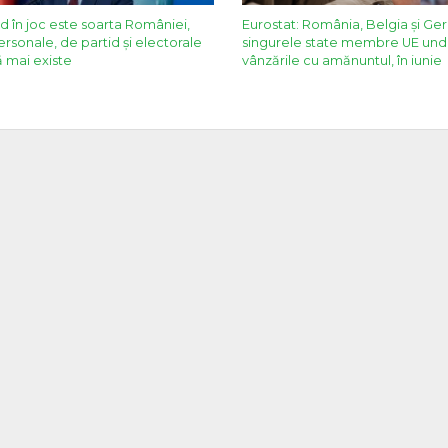
d în joc este soarta României,
Eurostat: România, Belgia și Ge
ersonale, de partid și electorale
singurele state membre UE und
ă mai existe
vânzările cu amănuntul, în iunie