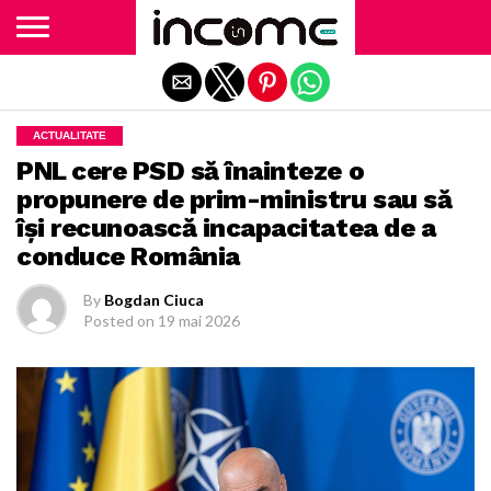
Exit mobile version
ACTUALITATE
PNL cere PSD să înainteze o
propunere de prim-ministru sau să
își recunoască incapacitatea de a
conduce România
By
Bogdan Ciuca
Posted on
19 mai 2026