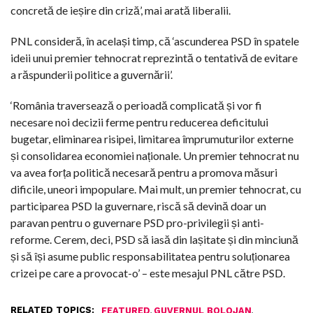
concretă de ieșire din criză’, mai arată liberalii.
PNL consideră, în același timp, că ‘ascunderea PSD în spatele
ideii unui premier tehnocrat reprezintă o tentativă de evitare
a răspunderii politice a guvernării’.
‘România traversează o perioadă complicată și vor fi
necesare noi decizii ferme pentru reducerea deficitului
bugetar, eliminarea risipei, limitarea împrumuturilor externe
și consolidarea economiei naționale. Un premier tehnocrat nu
va avea forța politică necesară pentru a promova măsuri
dificile, uneori impopulare. Mai mult, un premier tehnocrat, cu
participarea PSD la guvernare, riscă să devină doar un
paravan pentru o guvernare PSD pro-privilegii și anti-
reforme. Cerem, deci, PSD să iasă din lașitate și din minciună
și să își asume public responsabilitatea pentru soluționarea
crizei pe care a provocat-o’ – este mesajul PNL către PSD.
RELATED TOPICS:
,
,
FEATURED
GUVERNUL BOLOJAN