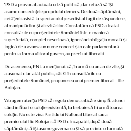
‘PSD a provocat actuala criză politică, dar refuză să își
asume consecințele propriului demers. De două săptămâni,
cetățenii asistă la spectacolul pesedist al fugii de răspundere,
al manipulărilor și al ezitărilor. Constatăm că PSD a tratat
consultările cu președintele României într-o manieră
superficială, complet neserioasă, ignorând obligația morală și
logică de a avansa un nume concret și o cale parlamentară
pentru a forma viitorul guvern’, au precizat liberalii.
De asemenea, PNL a menționat că, în urmă cu un an de zile, și-
a asumat clar, atât public, cât și în consultările cu
președintele României, propunerea unui premier liberal – Ilie
Bolojan.
‘Atragem atenția PSD că regula democratică e simplă: atunci
când înlături o soluție existentă, tu trebuie să fii următoarea
soluție. Nu este vina Partidului Național Liberal sau a
premierului Ilie Bolojan că PSD e incapabil, după două
săptămâni, să își asume guvernarea și să prezinte o formulă