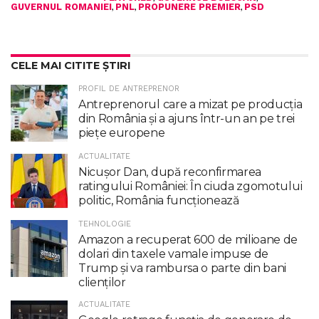
,
,
,
GUVERNUL ROMANIEI
PNL
PROPUNERE PREMIER
PSD
CELE MAI CITITE ȘTIRI
PROFIL DE ANTREPRENOR
Antreprenorul care a mizat pe producția
din România și a ajuns într-un an pe trei
piețe europene
ACTUALITATE
Nicuşor Dan, după reconfirmarea
ratingului României: În ciuda zgomotului
politic, România funcţionează
TEHNOLOGIE
Amazon a recuperat 600 de milioane de
dolari din taxele vamale impuse de
Trump şi va rambursa o parte din bani
clienţilor
ACTUALITATE