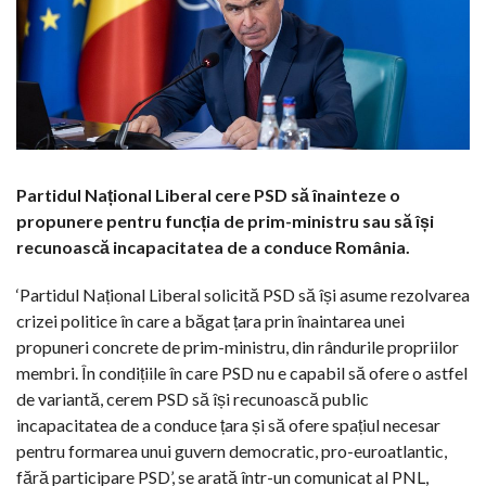
Partidul Național Liberal cere PSD să înainteze o
propunere pentru funcția de prim-ministru sau să își
recunoască incapacitatea de a conduce România.
‘Partidul Național Liberal solicită PSD să își asume rezolvarea
crizei politice în care a băgat țara prin înaintarea unei
propuneri concrete de prim-ministru, din rândurile propriilor
membri. În condițiile în care PSD nu e capabil să ofere o astfel
de variantă, cerem PSD să își recunoască public
incapacitatea de a conduce țara și să ofere spațiul necesar
pentru formarea unui guvern democratic, pro-euroatlantic,
fără participare PSD’, se arată într-un comunicat al PNL,