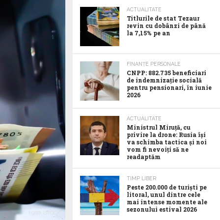
ACTUALITATE
Titlurile de stat Tezaur
revin cu dobânzi de până
la 7,15% pe an
FINANȚE PERSONALE
CNPP: 882.735 beneficiari
de indemnizație socială
pentru pensionari, în iunie
2026
ACTUALITATE
Ministrul Miruță, cu
privire la drone: Rusia își
va schimba tactica și noi
vom fi nevoiți să ne
readaptăm
TIMP LIBER
Peste 200.000 de turiști pe
litoral, unul dintre cele
mai intense momente ale
sezonului estival 2026
FOTO: ISTOCK