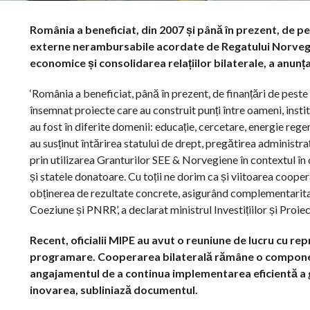
România a beneficiat, din 2007 și până în prezent, de p
externe nerambursabile acordate de Regatului Norvegiei
economice și consolidarea relațiilor bilaterale, a anunța
‘România a beneficiat, până în prezent, de finanțări de pest
însemnat proiecte care au construit punți între oameni, institu
au fost în diferite domenii: educație, cercetare, energie regen
au susținut întărirea statului de drept, pregătirea administraț
prin utilizarea Granturilor SEE & Norvegiene în contextul î
și statele donatoare. Cu toții ne dorim ca și viitoarea coope
obținerea de rezultate concrete, asigurând complementaritate
Coeziune și PNRR’, a declarat ministrul Investițiilor și Proi
Recent, oficialii MIPE au avut o reuniune de lucru cu r
programare. Cooperarea bilaterală rămâne o componentă
angajamentul de a continua implementarea eficientă a
inovarea, subliniază documentul.