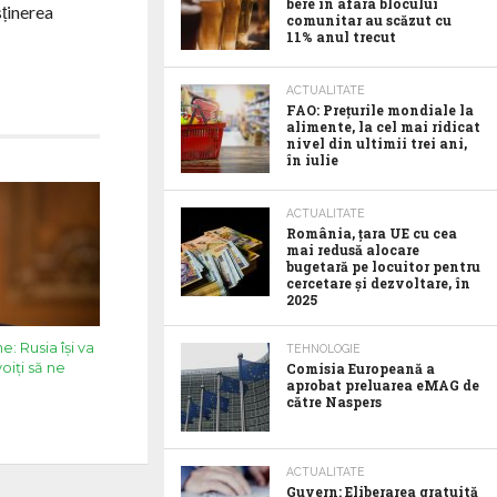
bere în afara blocului
sținerea
comunitar au scăzut cu
11% anul trecut
ACTUALITATE
FAO: Prețurile mondiale la
alimente, la cel mai ridicat
nivel din ultimii trei ani,
în iulie
ACTUALITATE
România, țara UE cu cea
mai redusă alocare
bugetară pe locuitor pentru
cercetare și dezvoltare, în
2025
e: Rusia își va
TEHNOLOGIE
oiți să ne
Comisia Europeană a
aprobat preluarea eMAG de
către Naspers
ACTUALITATE
Guvern: Eliberarea gratuită