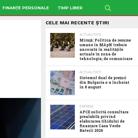
FINANȚE PERSONALE
TIMP LIBER
CELE MAI RECENTE ȘTIRI
ACTUALITATE
Miruță: Politica de resurse
umane în MApN trebuie
ancorată în realitățile
actuale în zona de
tehnologie, de comunicare
ACTUALITATE
Sistemul dual de prețuri
din Bulgaria s-a încheiat
în 8 august
ENERGIE
APCE solicită consultare
prealabilă privind
elaborarea Ghidului de
finanțare Casa Verde
Baterii 2026