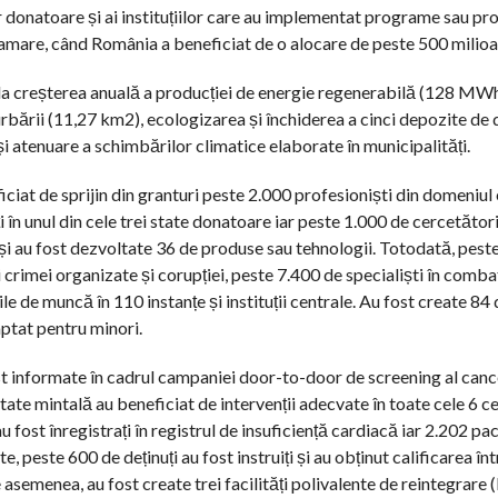
 donatoare și ai instituțiilor care au implementat programe sau pro
gramare, când România a beneficiat de o alocare de peste 500 milioa
 la creșterea anuală a producției de energie regenerabilă (128 MWh
rbării (11,27 km2), ecologizarea și închiderea a cinci depozite de d
și atenuare a schimbărilor climatice elaborate în municipalități.
ciat de sprijin din granturi peste 2.000 profesioniști din domeniul 
 în unul din cele trei state donatoare iar peste 1.000 de cercetători
ri și au fost dezvoltate 36 de produse sau tehnologii. Totodată, pest
rii crimei organizate și corupției, peste 7.400 de specialiști în comb
le de muncă în 110 instanțe și instituții centrale. Au fost create 84 
aptat pentru minori.
st informate în cadrul campaniei door-to-door de screening al cance
ătate mintală au beneficiat de intervenții adecvate în toate cele 6 c
ost înregistrați în registrul de insuficiență cardiacă iar 2.202 pac
, peste 600 de deținuți au fost instruiți și au obținut calificarea în
asemenea, au fost create trei facilități polivalente de reintegrare