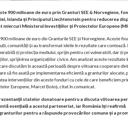
este 900 milioane de euro prin Granturi SEE & Norvegiene, fo
, Islanda și Principatul Liechtenstein pentru reducerea disp
t miercuri Ministerul Investițiilor și Proiectelor Europene (MI
e 900 milioane de euro din Granturile SEE și Norvegiene. Aceste fina
ții, comunități și au transformat ideile în rezultate care contează. 
erabilă și protecția mediului, sprijin pentru cei vulnerabili, dar și 
iilor, sprijinirea organizațiilor civice. Am analizat aceste rezultate 
n care discutăm în această perioadă despre viitoarea cooperare di
rare să fie axată pe implementarea eficientă a granturilor alocate, 
a intervențiilor din aceste fonduri cu cele de care beneficiem pri
ectelor Europene, Marcel Boloș, citat în comunicat.
eprezentanții statelor donatoare pentru a discuta viitoarea pe
 esențială a acestui parteneriat, iar România își reafirmă
 granturilor pentru a răspunde provocărilor comune și a pr