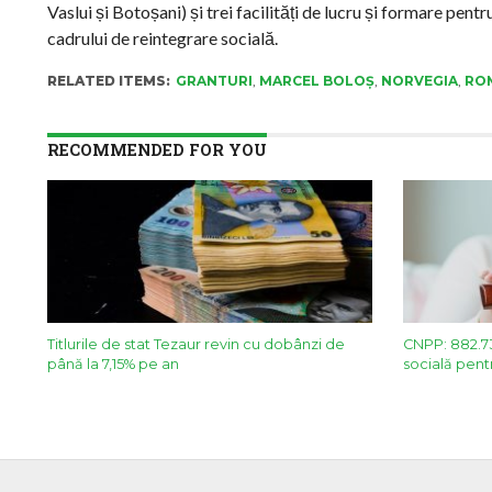
Vaslui și Botoșani) și trei facilități de lucru și formare pen
cadrului de reintegrare socială.
RELATED ITEMS:
GRANTURI
,
MARCEL BOLOȘ
,
NORVEGIA
,
RO
RECOMMENDED FOR YOU
Titlurile de stat Tezaur revin cu dobânzi de
CNPP: 882.73
până la 7,15% pe an
socială pentr