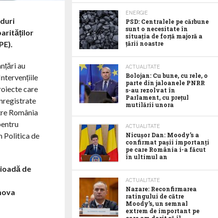
ENERGIE
nduri
PSD: Centralele pe cărbune
sunt o necesitate în
arităților
situația de forță majoră a
PE).
țării noastre
nțări au
ACTUALITATE
Bolojan: Cu bune, cu rele, o
Intervențiile
parte din jaloanele PNRR
proiecte care
s-au rezolvat în
Parlament, cu prețul
înregistrate
mutilării unora
ntre România
pentru
ACTUALITATE
n Politica de
Nicușor Dan: Moody’s a
confirmat pașii importanți
pe care România i-a făcut
în ultimul an
rioadă de
ACTUALITATE
Nazare: Reconfirmarea
omova
ratingului de către
Moody’s, un semnal
extrem de important pe