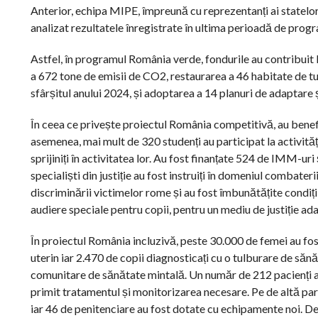
Anterior, echipa MIPE, împreună cu reprezentanți ai statelor
analizat rezultatele înregistrate în ultima perioadă de pro
Astfel, în programul România verde, fondurile au contribuit
a 672 tone de emisii de CO2, restaurarea a 46 habitate de tu
sfârșitul anului 2024, și adoptarea a 14 planuri de adaptare 
În ceea ce privește proiectul România competitivă, au benefi
asemenea, mai mult de 320 studenți au participat la activități
sprijiniți în activitatea lor. Au fost finanțate 524 de IMM-u
specialiști din justiție au fost instruiți în domeniul combate
discriminării victimelor rome și au fost îmbunătățite condiții
audiere speciale pentru copii, pentru un mediu de justiție ad
În proiectul România incluzivă, peste 30.000 de femei au fo
uterin iar 2.470 de copii diagnosticați cu o tulburare de săn
comunitare de sănătate mintală. Un număr de 212 pacienți au f
primit tratamentul și monitorizarea necesare. Pe de altă parte
iar 46 de penitenciare au fost dotate cu echipamente noi. De 