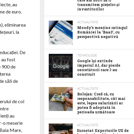
care am dorit să îl
iecte, au
transmitem piețelor și
investitorilor
ne de euro.
ACTUALITATE
), eliminarea
Moody’s menține ratingul
eșeuri, la
României la ‘Baa3’, cu
perspectivă negativă
educației. De
TEHNOLOGIE
 au fost
Google îşi extinde
imperiul AI, dar pierde
e 900 de
cercetătorii care l-au
aterea
construit
de săli de
ACTUALITATE
Bolojan: Cred că, cu
responsabilitate, cât mai
rului de col
este, legea salarizării ar
putea fi adoptată în
entre
perioada următoare
ienți au
tr-o meserie
ACTUALITATE
 (Baia Mare,
Eurostat: Exporturile UE de