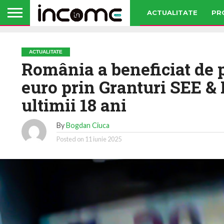
ACTUALITATE
PR
ACTUALITATE
România a beneficiat de 
euro prin Granturi SEE &
ultimii 18 ani
By
Bogdan Ciuca
Posted on
11 iunie 2025