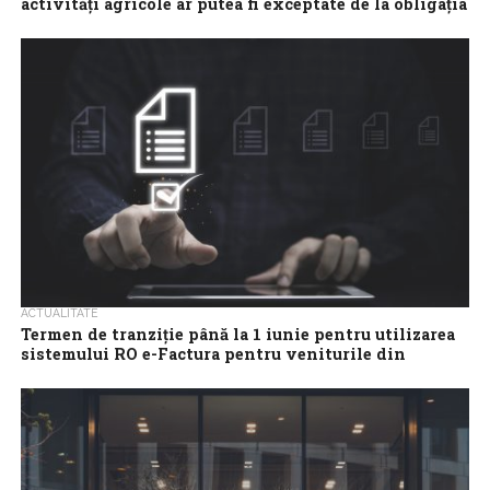
activități agricole ar putea fi exceptate de la obligația
utilizării e-Factura
Amendamentul Ministerului Finanțelor potrivit căruia vor fi
exceptate de la obligația utilizării e-Factura persoanele fizice
care obțin venituri din drepturi de autor,...
ACTUALITATE
Termen de tranziție până la 1 iunie pentru utilizarea
sistemului RO e-Factura pentru veniturile din
drepturi de autor
Guvernul a aprobat introducerea unui termen de tranziție până
la 1 iunie 2026 pentru utilizarea sistemului RO e-Factura de
către persoanele fizice...