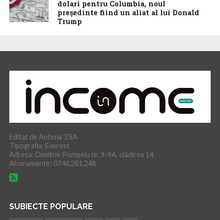
dolari pentru Columbia, noul
preşedinte fiind un aliat al lui Donald
Trump
Editat de Antena 3 SA
Tipografia: Everest
Adresa: Dimitrie Pompeiu nr. 9-9A, clădirea 14
Abonamente: 0746.281.248
SUBIECTE POPULARE