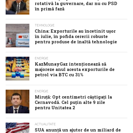
rotativă la guvernare, dar nu cu PSD
în primă fază
TEHNOLOGIE
China: Exporturile au încetinit ușor
în iulie, în pofida cererii robuste
pentru produse de înaltă tehnologie
ENERGIE
KazMunayGaz intenționează să
majoreze anul acesta exporturile de
petrol via BTC cu 31%
ENERGIE
Miruță: Opt centimetri câștigați la
Cernavodă. Cel puțin alte 9 zile
pentru Unitatea 2
ACTUALITATE
SUA anunţă un ajutor de un miliard de