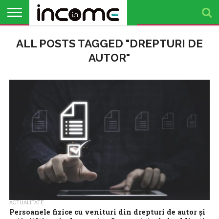
ACTUALITATE
ALL POSTS TAGGED "DREPTURI DE
PROFIL DE
BUSINESS
ANALIZE
OPINII
FINANȚE
TIMP
ANTREPRENOR
PERSONALE
LIBER
AUTOR"
ACTUALITATE
Persoanele fizice cu venituri din drepturi de autor și