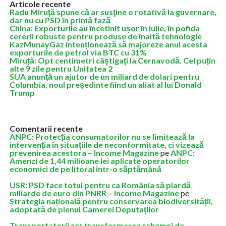
Articole recente
Radu Miruţă spune că ar susţine o rotativă la guvernare,
dar nu cu PSD în primă fază
China: Exporturile au încetinit ușor în iulie, în pofida
cererii robuste pentru produse de înaltă tehnologie
KazMunayGaz intenționează să majoreze anul acesta
exporturile de petrol via BTC cu 31%
Miruță: Opt centimetri câștigați la Cernavodă. Cel puțin
alte 9 zile pentru Unitatea 2
SUA anunţă un ajutor de un miliard de dolari pentru
Columbia, noul preşedinte fiind un aliat al lui Donald
Trump
Comentarii recente
ANPC: Protecția consumatorilor nu se limitează la
intervenția în situațiile de neconformitate, ci vizează
prevenirea acestora – Income Magazine
pe
ANPC:
Amenzi de 1,44 milioane lei aplicate operatorilor
economici de pe litoral într-o săptămână
USR: PSD face totul pentru ca România să piardă
miliarde de euro din PNRR – Income Magazine
pe
Strategia națională pentru conservarea biodiversității,
adoptată de plenul Camerei Deputaților
Transportatorii cer transformarea schemei de