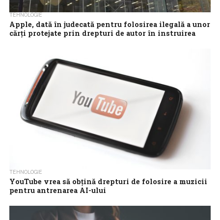
TEHNOLOGIE
Apple, dată în judecată pentru folosirea ilegală a unor
cărţi protejate prin drepturi de autor în instruirea
sistemului Apple Intelligence
Gigantul tehnologic Apple a fost acţionat în instanţă în California
de doi neurocercetători americani care acuză compania că a
utilizat mii de...
TEHNOLOGIE
YouTube vrea să obţină drepturi de folosire a muzicii
pentru antrenarea AI-ului
Cea mai mare platformă de video online YouTube poartă discuţii
cu mai multe case de discuri în vederea obţinerii acordului
acestora pentru...