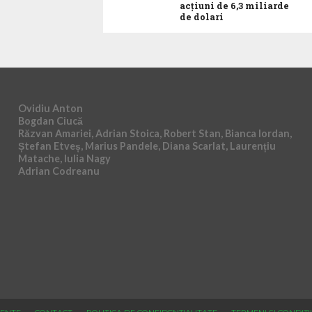
acţiuni de 6,3 miliarde
de dolari
Ovidiu Anton
Bogdan Ciucă
Răzvan Amariei, Adrian Stoica, Robert Stan, Bianca Iordan,
Ștefan Etveș, Marius Pandele, Diana Scarlat, Laurențiu
Matache, Iulia Nagy
Adrian Codreanu