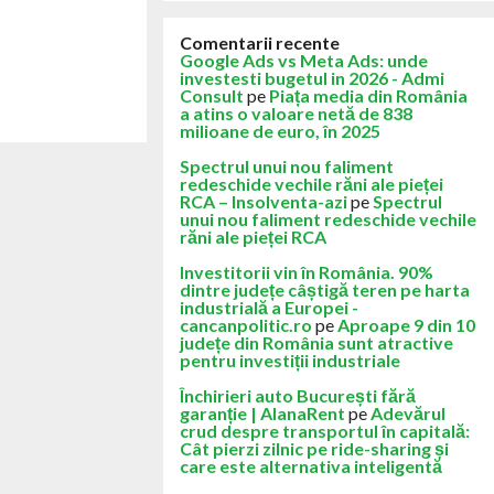
Comentarii recente
Google Ads vs Meta Ads: unde
investesti bugetul in 2026 - Admi
Consult
pe
Piața media din România
a atins o valoare netă de 838
milioane de euro, în 2025
Spectrul unui nou faliment
redeschide vechile răni ale pieței
RCA – Insolventa-azi
pe
Spectrul
unui nou faliment redeschide vechile
răni ale pieței RCA
Investitorii vin în România. 90%
dintre județe câștigă teren pe harta
industrială a Europei -
cancanpolitic.ro
pe
Aproape 9 din 10
județe din România sunt atractive
pentru investiții industriale
Închirieri auto București fără
garanție | AlanaRent
pe
Adevărul
crud despre transportul în capitală:
Cât pierzi zilnic pe ride-sharing și
care este alternativa inteligentă