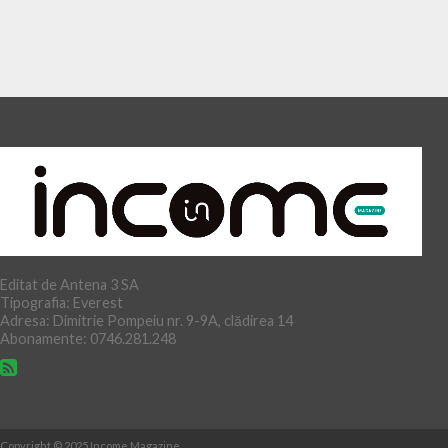
Editat de Antena 3 SA
Tipografia: Everest
Adresa: Dimitrie Pompeiu nr. 9-9A, clădirea 14
Abonamente: 0746.281.248
Copyright © 2025 Income Magazine.