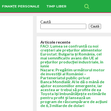
FINANȚE PERSONALE
TIMP LIBER
Caută
Caută
Articole recente
FAO: Lumea se confruntă cu noi
creșteri ale prețurilor alimentelor
Eurostat: Bulgaria și România, cel
mai semnificativ avans din UE al
prețurilor producției industriale, în
iunie
Nazare: Pregătim următorul motor
de investiții al României –
Parteneriatul public-privat
Banca Mondială: AI le dă o mână de
ajutor economiilor emergente, iar
acestea ar trebui să profite de ea
Toyota îşi îmbunătăţeşte estimările
pentru profit şi lansează un
program de răscumpărare de acţiuni
de 6,3 miliarde de dolari