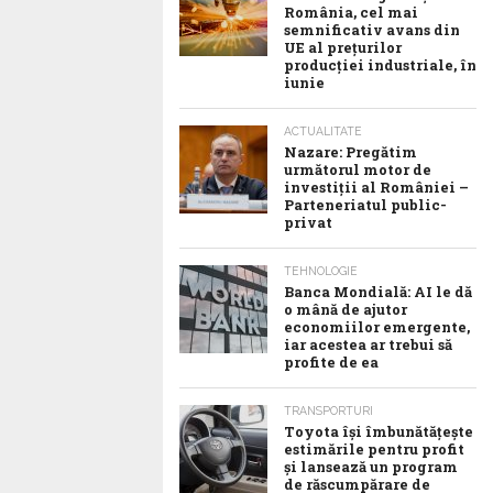
România, cel mai
semnificativ avans din
UE al prețurilor
producției industriale, în
iunie
ACTUALITATE
Nazare: Pregătim
următorul motor de
investiții al României –
Parteneriatul public-
privat
TEHNOLOGIE
Banca Mondială: AI le dă
o mână de ajutor
economiilor emergente,
iar acestea ar trebui să
profite de ea
TRANSPORTURI
Toyota îşi îmbunătăţeşte
estimările pentru profit
şi lansează un program
de răscumpărare de