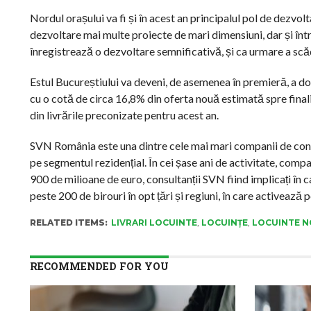
Nordul orașului va fi și în acest an principalul pol de dezvol
dezvoltare mai multe proiecte de mari dimensiuni, dar și într-
înregistrează o dezvoltare semnificativă, și ca urmare a scăd
Estul Bucureștiului va deveni, de asemenea în premieră, a d
cu o cotă de circa 16,8% din oferta nouă estimată spre final
din livrările preconizate pentru acest an.
SVN România este una dintre cele mai mari companii de cons
pe segmentul rezidențial. În cei șase ani de activitate, comp
900 de milioane de euro, consultanții SVN fiind implicați în 
peste 200 de birouri în opt țări și regiuni, în care activează 
RELATED ITEMS:
LIVRARI LOCUINTE
,
LOCUINȚE
,
LOCUINTE N
RECOMMENDED FOR YOU