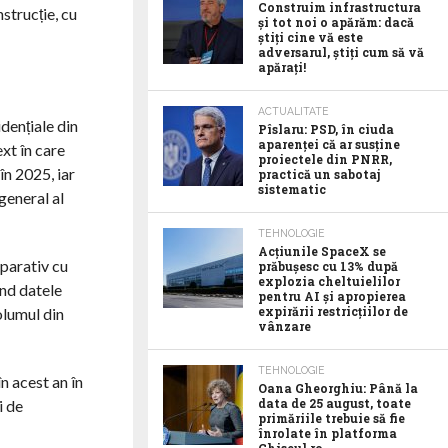
Construim infrastructura
strucție, cu
și tot noi o apărăm: dacă
știți cine vă este
adversarul, știți cum să vă
apărați!
ACTUALITATE
idențiale din
Pîslaru: PSD, în ciuda
aparenței că ar susține
ext în care
proiectele din PNRR,
în 2025, iar
practică un sabotaj
sistematic
general al
TEHNOLOGIE
Acţiunile SpaceX se
mparativ cu
prăbuşesc cu 13% după
explozia cheltuielilor
ând datele
pentru AI şi apropierea
expirării restricţiilor de
olumul din
vânzare
TEHNOLOGIE
n acest an în
Oana Gheorghiu: Până la
data de 25 august, toate
i de
primăriile trebuie să fie
înrolate în platforma