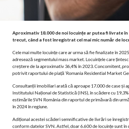
Aproximativ 18.000 de noi locuințe ar putea fi livrate în 
trecut, când a fost înregistrat cel mai mic număr de locuin
Cele mai multe locuințe care ar urma să fie finalizate în 202
adresează segmentului mass market. Locuințele care țintesc
creștere de la aproximativ 36,4% în 2023. Concomitent, proi
potrivit raportului de piață ‘Romania Residential Market G
Consultanții imobiliari arată că aproape 17.000 de case și a
Institutului Național de Statistică (INS), în scădere cu 19,3
estimările SVN România din raportul de primăvară din urmă cu
în 2024 în regiune.
Adițional acestei scăderi semnificative de livrări se înregis
conform datelor SVN. Astfel, doar 6.600 de locuințe sunt în d