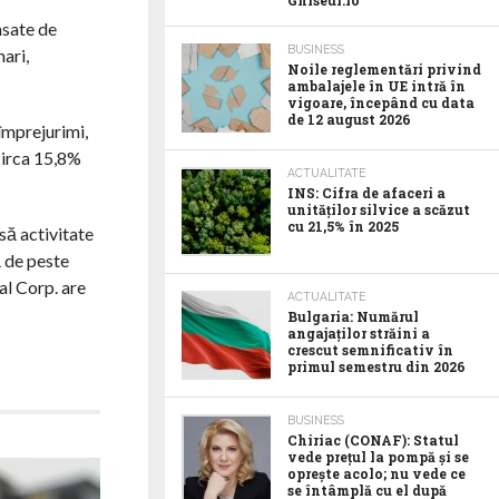
Ghiseul.ro
nsate de
BUSINESS
ari,
Noile reglementări privind
ambalajele în UE intră în
vigoare, începând cu data
de 12 august 2026
împrejurimi,
circa 15,8%
ACTUALITATE
INS: Cifra de afaceri a
unităților silvice a scăzut
cu 21,5% în 2025
să activitate
ă de peste
al Corp. are
ACTUALITATE
Bulgaria: Numărul
angajaților străini a
crescut semnificativ în
primul semestru din 2026
BUSINESS
Chiriac (CONAF): Statul
vede prețul la pompă și se
oprește acolo; nu vede ce
se întâmplă cu el după