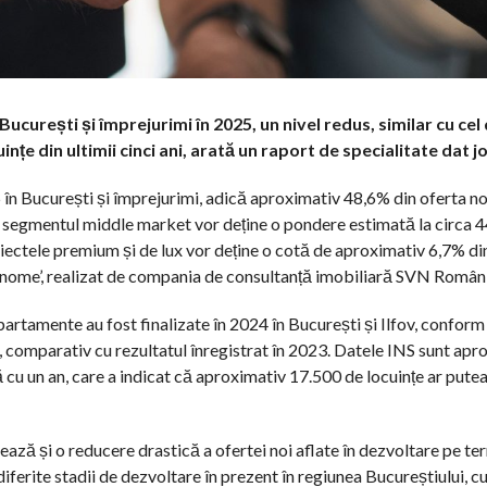
București și împrejurimi în 2025, un nivel redus, similar cu cel
țe din ultimii cinci ani, arată un raport de specialitate dat joi
5 în București și împrejurimi, adică aproximativ 48,6% din oferta no
 segmentul middle market vor deține o pondere estimată la circa 4
ectele premium și de lux vor deține o cotă de aproximativ 6,7% di
enome’, realizat de compania de consultanță imobiliară SVN Român
partamente au fost finalizate în 2024 în București și Ilfov, conform
%, comparativ cu rezultatul înregistrat în 2023. Datele INS sunt apr
 un an, care a indicat că aproximativ 17.500 de locuințe ar putea 
trează și o reducere drastică a ofertei noi aflate în dezvoltare pe t
iferite stadii de dezvoltare în prezent în regiunea Bucureștiului, 