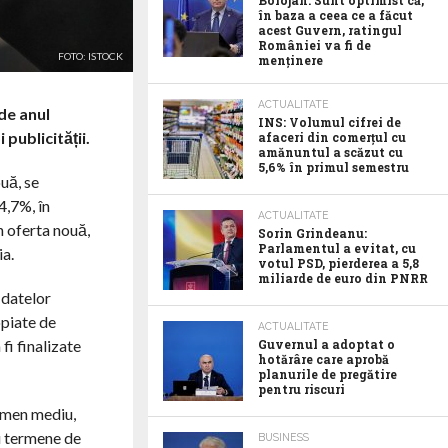
Bolojan: Sunt optimist că,
în baza a ceea ce a făcut
acest Guvern, ratingul
României va fi de
FOTO: ISTOCK
menținere
ACTUALITATE
 de anul
INS: Volumul cifrei de
 publicității.
afaceri din comerțul cu
amănuntul a scăzut cu
5,6% în primul semestru
uă, se
4,7%, în
ACTUALITATE
n oferta nouă,
Sorin Grindeanu:
Parlamentul a evitat, cu
ia.
votul PSD, pierderea a 5,8
miliarde de euro din PNRR
 datelor
opiate de
ACTUALITATE
fi finalizate
Guvernul a adoptat o
hotărâre care aprobă
planurile de pregătire
pentru riscuri
ermen mediu,
cu termene de
BUSINESS