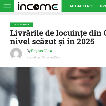
ACTUALITATE
PR
ACTUALITATE
Livrările de locuințe din
nivel scăzut și în 2025
By
Bogdan Ciuca
Posted on
13 martie 2025