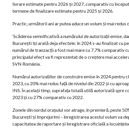
livrare estimate pentru 2026 și 2027, comparativ cu începutul
termene de finalizare estimate pentru 2025 și 2026.
Practic, următorii ani ar putea aduce un volum și mai redus d
‘Scăderea semnificativă a numărului de autorizații emise, dar ș
București își arată deja efectele: în 2024 s-au finalizat cu p
numărul de tranzacții a fost mai mare cu 7,7% comparativ cu an
principalul efect va fi reprezentat de o creștere mai accelera
SVN România.
Numărul autorizațiilor de construire emise în 2024 pentru c
2023, cu 20% mai redus față de nivelul din 2022 și cu aproa
INS. În același timp, suprafața totală utilă autorizată spre 
2023 și cu 27% comparativ cu 2022.
Zonele din nordul orașului vor atrage, în premieră, peste 50%
București și împrejurimi – înregistrarea acestui volum va depi
capacitatea de raportare și înregistrare oficială a locuințelor