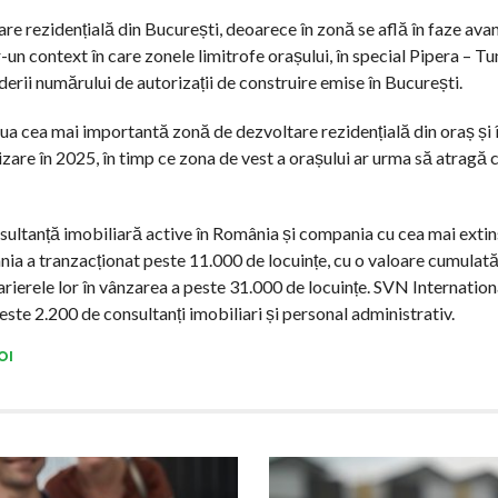
tare rezidențială din București, deoarece în zonă se află în faze ava
un context în care zonele limitrofe orașului, în special Pipera – Tun
erii numărului de autorizații de construire emise în București.
oua cea mai importantă zonă de dezvoltare rezidențială din oraș și 
izare în 2025, în timp ce zona de vest a orașului ar urma să atragă 
ultanță imobiliară active în România și compania cu cea mai extin
ania a tranzacționat peste 11.000 de locuințe, cu o valoare cumulat
carierele lor în vânzarea a peste 31.000 de locuințe. SVN Internation
peste 2.200 de consultanți imobiliari și personal administrativ.
OI