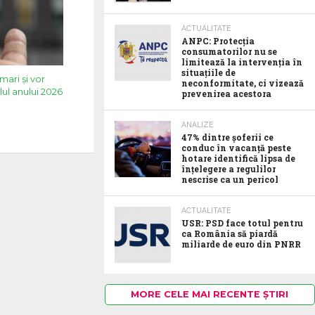
ACTUALITATE
ANPC: Protecția
consumatorilor nu se
limitează la intervenția în
situațiile de
mari și vor
neconformitate, ci vizează
lul anului 2026
prevenirea acestora
ANALIZE
47% dintre șoferii ce
conduc în vacanță peste
hotare identifică lipsa de
înțelegere a regulilor
nescrise ca un pericol
ACTUALITATE
USR: PSD face totul pentru
ca România să piardă
miliarde de euro din PNRR
MORE CELE MAI RECENTE ȘTIRI