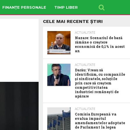
FINANȚE PERSONALE
TIMP LIBER
CELE MAI RECENTE ȘTIRI
ACTUALITATE
Nazare: Scenariul de bază
rămâne o creștere
economică de 0,1% în acest
an
ACTUALITATE
Darău: Vreau să
identificăm, cu companiile
și sindicatele, soluțiile
prin care să creștem
competitivitatea
industriei românești de
apărare
ACTUALITATE
Comisia Europeană va
evalua impactul
amendamentelor adoptate
de Parlament la legea