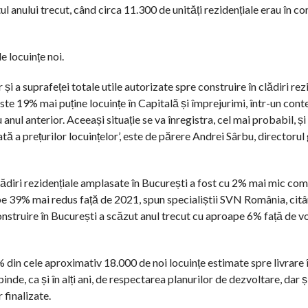
 anului trecut, când circa 11.300 de unități rezidențiale erau în con
e locuințe noi.
i a suprafeței totale utile autorizate spre construire în clădiri rez
este 19% mai puține locuințe în Capitală și împrejurimi, într-un cont
ul anterior. Aceeași situație se va înregistra, cel mai probabil, și 
tă a prețurilor locuințelor’, este de părere Andrei Sârbu, directorul 
lădiri rezidențiale amplasate în București a fost cu 2% mai mic co
pe 39% mai redus față de 2021, spun specialiștii SVN România, cit
construire în București a scăzut anul trecut cu aproape 6% față de v
 din cele aproximativ 18.000 de noi locuințe estimate spre livrare î
nde, ca și în alți ani, de respectarea planurilor de dezvoltare, dar ș
 finalizate.