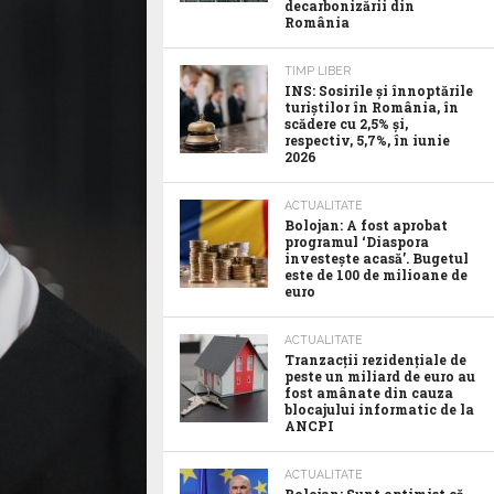
decarbonizării din
România
TIMP LIBER
INS: Sosirile și înnoptările
turiștilor în România, în
scădere cu 2,5% și,
respectiv, 5,7%, în iunie
2026
ACTUALITATE
Bolojan: A fost aprobat
programul ‘Diaspora
investește acasă’. Bugetul
este de 100 de milioane de
euro
ACTUALITATE
Tranzacții rezidențiale de
peste un miliard de euro au
fost amânate din cauza
blocajului informatic de la
ANCPI
ACTUALITATE