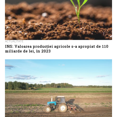
ACTUALITATE
INS: Valoarea producţiei agricole s-a apropiat de 110
miliarde de lei, în 2023
Valoarea producţiei agricole a crescut anul trecut cu 0,6%,
comparativ cu anul precedent, totalizând 109,89 miliarde de lei
preţuri curente, potrivit datelor...