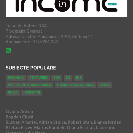
Editat de Antena 3 SA
Tipografia: Everest
Adresa: Dimitrie Pompeiu nr. 9-9A, clădirea 14
Abonamente: 0746.281.248
SUBIECTE POPULARE
ROMANIA
FEATURED
SUA
UE
INS
INTELIGENTA ARTIFICIALA
UNIUNEA EUROPEANA
CHINA
RUSIA
INVESTIȚII
Ovidiu Anton
Bogdan Ciucă
Răzvan Amariei, Adrian Stoica, Robert Stan, Bianca Iordan,
Ștefan Etveș, Marius Pandele, Diana Scarlat, Laurențiu
Matache, Iulia Nagy