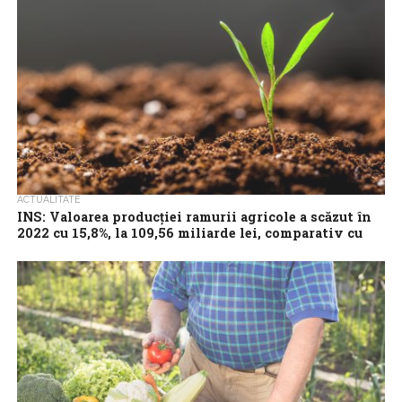
armatei. Astăzi, peste 80% din sămânța...
ACTUALITATE
INS: Valoarea producţiei ramurii agricole a scăzut în
2022 cu 15,8%, la 109,56 miliarde lei, comparativ cu
anul precedent
Valoarea producţiei ramurii agricole a scăzut în 2022 cu 15,8%, la
109.567.691.000 lei, comparativ cu anul precedent, arată datele
publicate marţi de...