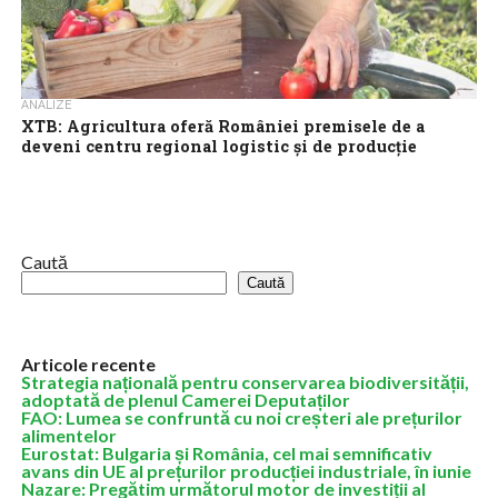
ANALIZE
XTB: Agricultura oferă României premisele de a
deveni centru regional logistic și de producție
România are argintul pe podiumul european al importatorilor și
exportatorilor de grâu (date statistice fără varietatea „grâu
dur”) în sezonul 2022 –...
Caută
Caută
Articole recente
Strategia națională pentru conservarea biodiversității,
adoptată de plenul Camerei Deputaților
FAO: Lumea se confruntă cu noi creșteri ale prețurilor
alimentelor
Eurostat: Bulgaria și România, cel mai semnificativ
avans din UE al prețurilor producției industriale, în iunie
Nazare: Pregătim următorul motor de investiții al