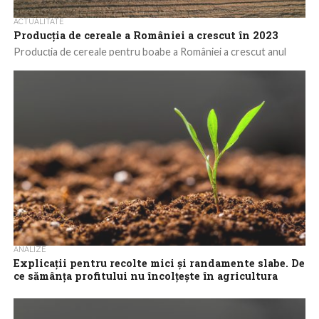
ACTUALITATE
Producţia de cereale a României a crescut în 2023
Producţia de cereale pentru boabe a României a crescut anul
trecut cu 9,1% respectiv cu 1,71 milioane de tone, de la 18,861...
ANALIZE
Explicații pentru recolte mici și randamente slabe. De
ce sămânța profitului nu încolțește în agricultura
românească
Importurile de semințe și material săditor pentru agricultură
costă anual România echivalentul procentului din PIB alocat