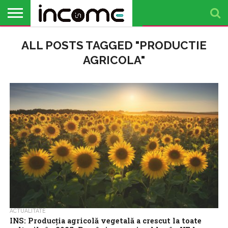
ACTUALITATE
ALL POSTS TAGGED "PRODUCTIE
PROFIL DE
BUSINESS
ANALIZE
OPINII
FINANȚE
TIMP
ANTREPRENOR
PERSONALE
LIBER
AGRICOLA"
ACTUALITATE
INS: Producția agricolă vegetală a crescut la toate