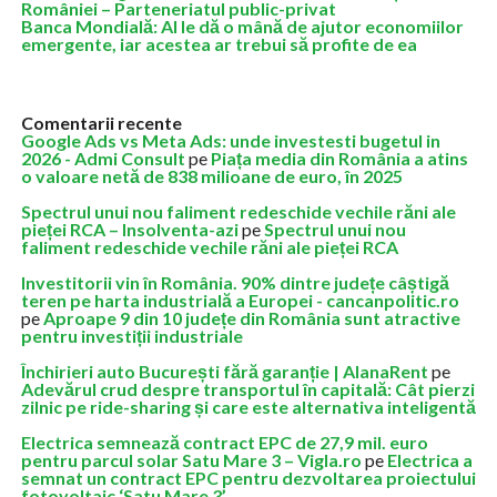
României – Parteneriatul public-privat
Banca Mondială: AI le dă o mână de ajutor economiilor
emergente, iar acestea ar trebui să profite de ea
Comentarii recente
Google Ads vs Meta Ads: unde investesti bugetul in
2026 - Admi Consult
pe
Piața media din România a atins
o valoare netă de 838 milioane de euro, în 2025
Spectrul unui nou faliment redeschide vechile răni ale
pieței RCA – Insolventa-azi
pe
Spectrul unui nou
faliment redeschide vechile răni ale pieței RCA
Investitorii vin în România. 90% dintre județe câștigă
teren pe harta industrială a Europei - cancanpolitic.ro
pe
Aproape 9 din 10 județe din România sunt atractive
pentru investiții industriale
Închirieri auto București fără garanție | AlanaRent
pe
Adevărul crud despre transportul în capitală: Cât pierzi
zilnic pe ride-sharing și care este alternativa inteligentă
Electrica semnează contract EPC de 27,9 mil. euro
pentru parcul solar Satu Mare 3 – Vigla.ro
pe
Electrica a
semnat un contract EPC pentru dezvoltarea proiectului
fotovoltaic ‘Satu Mare 3’