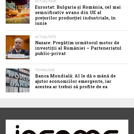
ACTUALITATE
Eurostat: Bulgaria și România, cel mai
semnificativ avans din UE al
prețurilor producției industriale, în
iunie
ACTUALITATE
Nazare: Pregătim următorul motor de
investiții al României – Parteneriatul
public-privat
TEHNOLOGIE
Banca Mondială: AI le dă o mână de
ajutor economiilor emergente, iar
acestea ar trebui să profite de ea