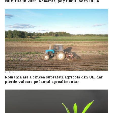
culturile în 2025. România, pe primul loc în UE la
floarea-soarelui
Producția agricolă vegetală a crescut în 2025 la toate
principalele culturi, în special pe fondul randamentelor mai mari la
hectar, în timp...
ANALIZE
România are a cincea suprafață agricolă din UE, dar
pierde valoare pe lanțul agroalimentar
România dispune de resurse agricole considerabile, fiind a cincea
suprafață agricolă din UE și unul dintre cei mai mari producători
de cereale,...