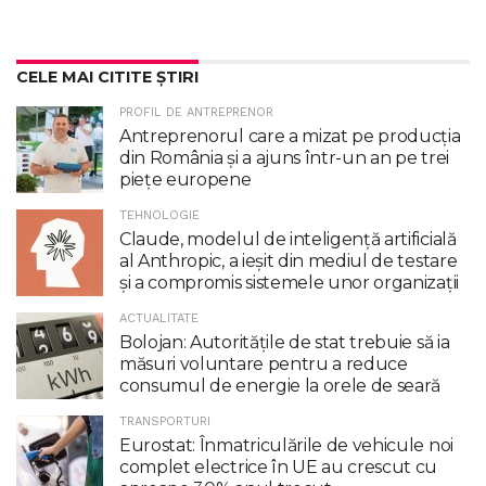
CELE MAI CITITE ȘTIRI
PROFIL DE ANTREPRENOR
Antreprenorul care a mizat pe producția
din România și a ajuns într-un an pe trei
piețe europene
TEHNOLOGIE
Claude, modelul de inteligenţă artificială
al Anthropic, a ieşit din mediul de testare
şi a compromis sistemele unor organizaţii
ACTUALITATE
Bolojan: Autoritățile de stat trebuie să ia
măsuri voluntare pentru a reduce
consumul de energie la orele de seară
TRANSPORTURI
Eurostat: Înmatriculările de vehicule noi
complet electrice în UE au crescut cu