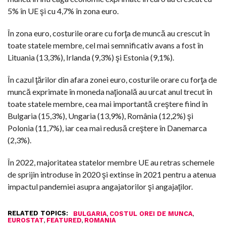
5% în UE şi cu 4,7% în zona euro.
În zona euro, costurile orare cu forţa de muncă au crescut în
toate statele membre, cel mai semnificativ avans a fost în
Lituania (13,3%), Irlanda (9,3%) şi Estonia (9,1%).
În cazul ţărilor din afara zonei euro, costurile orare cu forţa de
muncă exprimate în moneda naţională au urcat anul trecut în
toate statele membre, cea mai importantă creştere fiind în
Bulgaria (15,3%), Ungaria (13,9%), România (12,2%) şi
Polonia (11,7%), iar cea mai redusă creştere în Danemarca
(2,3%).
În 2022, majoritatea statelor membre UE au retras schemele
de sprijin introduse în 2020 şi extinse în 2021 pentru a atenua
impactul pandemiei asupra angajatorilor şi angajaţilor.
RELATED TOPICS:
,
,
BULGARIA
COSTUL OREI DE MUNCA
,
,
EUROSTAT
FEATURED
ROMANIA