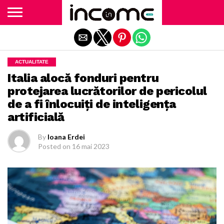
Exit mobile version
ACTUALITATE
Italia alocă fonduri pentru
protejarea lucrătorilor de pericolul
de a fi înlocuiţi de inteligenţa
artificială
By
Ioana Erdei
Posted on
16 mai 2023