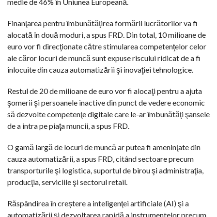
medie de 46% în Uniunea Europeană.
Finanţarea pentru îmbunătăţirea formării lucrătorilor va fi
alocată în două moduri, a spus FRD. Din total, 10 milioane de
euro vor fi direcţionate către stimularea competenţelor celor
ale căror locuri de muncă sunt expuse riscului ridicat de a fi
înlocuite din cauza automatizării şi inovaţiei tehnologice.
Restul de 20 de milioane de euro vor fi alocaţi pentru a ajuta
şomerii şi persoanele inactive din punct de vedere economic
să dezvolte competenţe digitale care le-ar îmbunătăţi şansele
de a intra pe piaţa muncii, a spus FRD.
O gamă largă de locuri de muncă ar putea fi ameninţate din
cauza automatizării, a spus FRD, citând sectoare precum
transporturile şi logistica, suportul de birou şi administraţia,
producţia, serviciile şi sectorul retail.
Răspândirea în creştere a inteligenţei artificiale (AI) şi a
automatizării şi dezvoltarea rapidă a instrumentelor precum