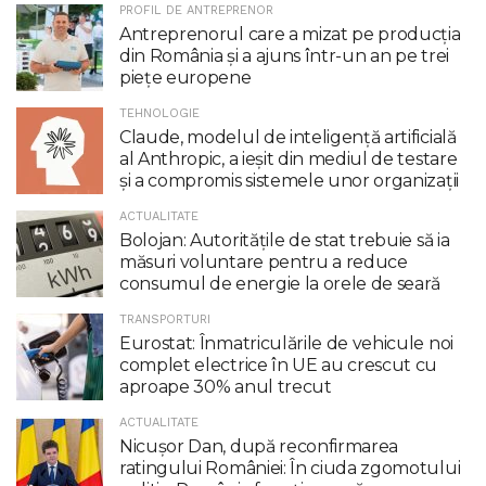
PROFIL DE ANTREPRENOR
Antreprenorul care a mizat pe producția
din România și a ajuns într-un an pe trei
piețe europene
TEHNOLOGIE
Claude, modelul de inteligenţă artificială
al Anthropic, a ieşit din mediul de testare
şi a compromis sistemele unor organizaţii
ACTUALITATE
Bolojan: Autoritățile de stat trebuie să ia
măsuri voluntare pentru a reduce
consumul de energie la orele de seară
TRANSPORTURI
Eurostat: Înmatriculările de vehicule noi
complet electrice în UE au crescut cu
aproape 30% anul trecut
ACTUALITATE
Nicuşor Dan, după reconfirmarea
ratingului României: În ciuda zgomotului