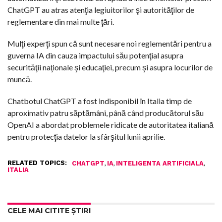
ChatGPT au atras atenţia legiuitorilor şi autorităţilor de
reglementare din mai multe ţări.
Mulţi experţi spun că sunt necesare noi reglementări pentru a
guverna IA din cauza impactului său potenţial asupra
securităţii naţionale şi educaţiei, precum şi asupra locurilor de
muncă.
Chatbotul ChatGPT a fost indisponibil în Italia timp de
aproximativ patru săptămâni, până când producătorul său
OpenAI a abordat problemele ridicate de autoritatea italiană
pentru protecţia datelor la sfârşitul lunii aprilie.
RELATED TOPICS:
,
,
,
CHATGPT
IA
INTELIGENTA ARTIFICIALA
ITALIA
CELE MAI CITITE ȘTIRI