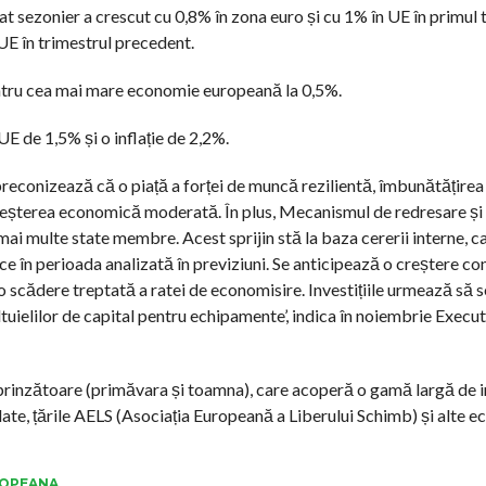
at sezonier a crescut cu 0,8% în zona euro și cu 1% în UE în primul 
UE în trimestrul precedent.
entru cea mai mare economie europeană la 0,5%.
 de 1,5% și o inflație de 2,2%.
 preconizează că o piață a forței de muncă rezilientă, îmbunătățirea
 creșterea economică moderată. În plus, Mecanismul de redresare și r
mai multe state membre. Acest sprijin stă la baza cererii interne, c
ce în perioada analizată în previziuni. Se anticipează o creștere co
 o scădere treptată a ratei de economisire. Investițiile urmează să s
eltuielilor de capital pentru echipamente’, indica în noiembrie Execut
prinzătoare (primăvara și toamna), care acoperă o gamă largă de i
ate, țările AELS (Asociația Europeană a Liberului Schimb) și alte e
ROPEANA