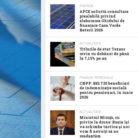
ENERGIE
APCE solicită consultare
prealabilă privind
elaborarea Ghidului de
finanțare Casa Verde
Baterii 2026
ACTUALITATE
Titlurile de stat Tezaur
revin cu dobânzi de până
la 7,15% pe an
FINANȚE PERSONALE
CNPP: 882.735 beneficiari
de indemnizație socială
pentru pensionari, în iunie
2026
ACTUALITATE
Ministrul Miruță, cu
privire la drone: Rusia își
va schimba tactica și noi
vom fi nevoiți să ne
readaptăm