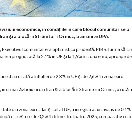
iziuni economice, în condițiile în care blocul comunitar se p
in Iran și a blocării Strâmtorii Ormuz, transmite DPA.
 Executivul comunitar era optimist cu prudență. PIB-ul urma să cr
ția era prognozată la 2,1% în UE și la 1,9% în zona euro, aproape de 
cest an o rată a inflației de 2,8% în UE și de 2,6% în zona euro.
, în urma războiului din Iran și a blocării Strâmtorii Ormuz, o rută
tate din zona euro, dar și cel al UE, a înregistrat un avans de 0,1% 
 după o creștere de 0,2% în trimestrul patru 2025, comparativ cu t