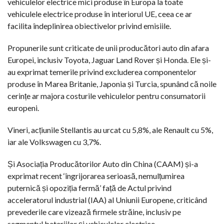
vehiculelor electrice mici produse în Europa la toate
vehiculele electrice produse în interiorul UE, ceea ce ar
facilita îndeplinirea obiectivelor privind emisiile.
Propunerile sunt criticate de unii producători auto din afara
Europei, inclusiv Toyota, Jaguar Land Rover și Honda. Ele și-
au exprimat temerile privind excluderea componentelor
produse în Marea Britanie, Japonia și Turcia, spunând că noile
cerințe ar majora costurile vehiculelor pentru consumatorii
europeni.
Vineri, acțiunile Stellantis au urcat cu 5,8%, ale Renault cu 5%,
iar ale Volkswagen cu 3,7%.
Și Asociația Producătorilor Auto din China (CAAM) și-a
exprimat recent ‘îngrijorarea serioasă, nemulțumirea
puternică și opoziția fermă’ față de Actul privind
acceleratorul industrial (IAA) al Uniunii Europene, criticând
prevederile care vizează firmele străine, inclusiv pe
segmentul bateriilor și vehiculelor electrice.