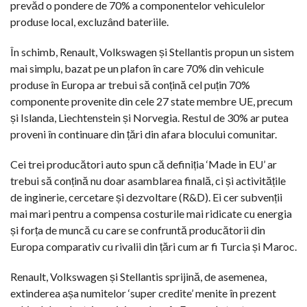
prevăd o pondere de 70% a componentelor vehiculelor
produse local, excluzând bateriile.
În schimb, Renault, Volkswagen și Stellantis propun un sistem
mai simplu, bazat pe un plafon în care 70% din vehicule
produse în Europa ar trebui să conțină cel puțin 70%
componente provenite din cele 27 state membre UE, precum
și Islanda, Liechtenstein și Norvegia. Restul de 30% ar putea
proveni în continuare din țări din afara blocului comunitar.
Cei trei producători auto spun că definiția ‘Made in EU’ ar
trebui să conțină nu doar asamblarea finală, ci și activitățile
de inginerie, cercetare și dezvoltare (R&D). Ei cer subvenții
mai mari pentru a compensa costurile mai ridicate cu energia
și forța de muncă cu care se confruntă producătorii din
Europa comparativ cu rivalii din țări cum ar fi Turcia și Maroc.
Renault, Volkswagen și Stellantis sprijină, de asemenea,
extinderea așa numitelor ‘super credite’ menite în prezent