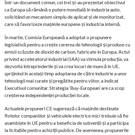
Într-un document comun, cei trei și-au prezentat obiectivul
ca Europa să rămână o putere mondială în industria auto,
solicitând un mecanism simplu de aplicat și de monitorizat,
care să favorizeze mașinile europene și industria internă.
În martie, Comisia Europeană a adoptat o propunere
legislativă pentru a crește cererea de tehnologii și produse cu
emisii scăzute de dioxid de carbon, fabricate în Europa. Actul
privind acceleratorul industrial (IAA) va stimula producția, va
dezvolta întreprinderile și va crea locuri de muncă în UE,
sprijinind în același timp adoptarea de către industrie a unor
tehnologii mai curate și pregătite pentru viitor, a indicat
Executivul comunitar. Strategia ‘Buy-European’ are ca scop
creșterea independenței producției locale.
Actualele propuneri CE sugerează că mașinile destinate
flotelor companiilor și vehiculele electrice mici trebuie să fie
asamblate în UE pentru a beneficia de subvenții și a participa
la licitațiile pentru achiziții publice. De asemenea, propunerile