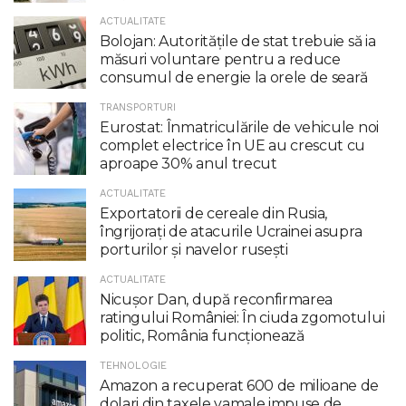
ACTUALITATE
Bolojan: Autoritățile de stat trebuie să ia
măsuri voluntare pentru a reduce
consumul de energie la orele de seară
TRANSPORTURI
Eurostat: Înmatriculările de vehicule noi
complet electrice în UE au crescut cu
aproape 30% anul trecut
ACTUALITATE
Exportatorii de cereale din Rusia,
îngrijorați de atacurile Ucrainei asupra
porturilor și navelor rusești
ACTUALITATE
Nicuşor Dan, după reconfirmarea
ratingului României: În ciuda zgomotului
politic, România funcţionează
TEHNOLOGIE
Amazon a recuperat 600 de milioane de
dolari din taxele vamale impuse de