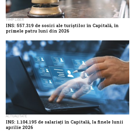
TIMP LIBER
INS: 557.319 de sosiri ale turiștilor în Capitală, în
primele patru luni din 2026
Numărul de sosiri ale turiștilor în București a fost, în primele
patru luni din 2026, de 557.319, cel mai mare număr de...
ACTUALITATE
INS: 1.104.195 de salariați în Capitală, la finele lunii
aprilie 2026
Numărul salariaților din Capitală era, la finele lunii aprilie 2026, de