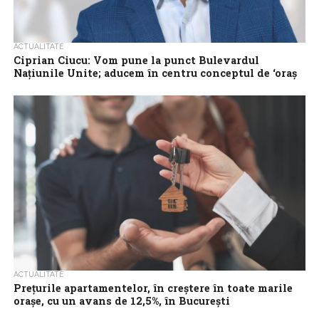
ACTUALITATE
Ciprian Ciucu: Vom pune la punct Bulevardul
Națiunile Unite; aducem în centru conceptul de ‘oraș
parc’
Bulevardul Națiunile Unite va fi reamenajat, urmând să se
monteze mobilier stradal nou și pavaj, iar zona va deveni mai
verde, a...
ACTUALITATE
Preţurile apartamentelor, în creştere în toate marile
oraşe, cu un avans de 12,5%, în Bucureşti
Piaţa imobiliară din România începe să intre într-o fază de