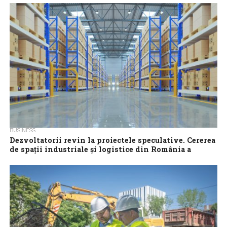
condiții normale
Societatea de Transport București a depus joi, la Tribunalul
București, cererea de deschidere a procedurii insolvenței, care
va fi analizată de judecătorul...
BUSINESS
Dezvoltatorii revin la proiectele speculative. Cererea
de spații industriale și logistice din România a
crescut cu 11% în S1
Stocul total de spații industriale și logistice moderne din România
a ajuns la 8,14 milioane de metri pătrați la finalul lunii iunie,...