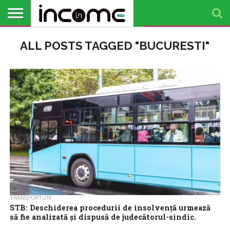
ACTUALITATE
ALL POSTS TAGGED "BUCURESTI"
PROFIL DE
BUSINESS
ANALIZE
OPINII
FINANȚE
TIMP
ANTREPRENOR
PERSONALE
LIBER
TRANSPORTURI
STB: Deschiderea procedurii de insolvență urmează
să fie analizată și dispusă de judecătorul-sindic.
Activitatea de transport public se desfășoară în