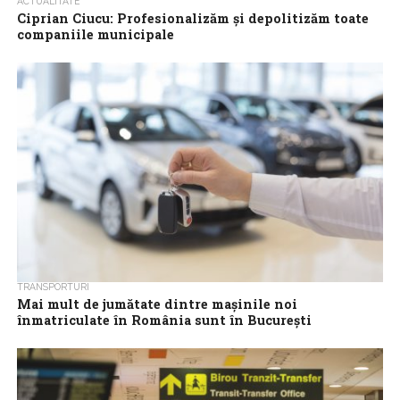
ACTUALITATE
Ciprian Ciucu: Profesionalizăm și depolitizăm toate
companiile municipale
Primăria Municipiului București profesionalizează și
depolitizează companiile municipale, urmând să scoată la
concurs, în mod transparent, toate pozițiile din consiliile de
administrație...
TRANSPORTURI
Mai mult de jumătate dintre mașinile noi
înmatriculate în România sunt în București
Peste jumătate dintre mașinile noi din România sunt
înmatriculate în București, dar în același timp aproape șapte din
zece autoturisme înregistrate pe...