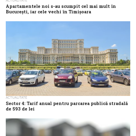
ACTUALITATE
Apartamentele noi s-au scumpit cel mai mult în
București, iar cele vechi în Timișoara
Prețurile apartamentelor au continuat să crească în ultimul an în
toate marile orașe din România, însă cele mai mari majorări s-au
înregistrat...
ACTUALITATE
Sector 4: Tarif anual pentru parcarea publică stradală
de 593 de lei
Primăria Sectorului 4 anunță că a fost introdus tariful anual
pentru parcarea publică stradală, în cuantum de 593 de lei, prin
care...