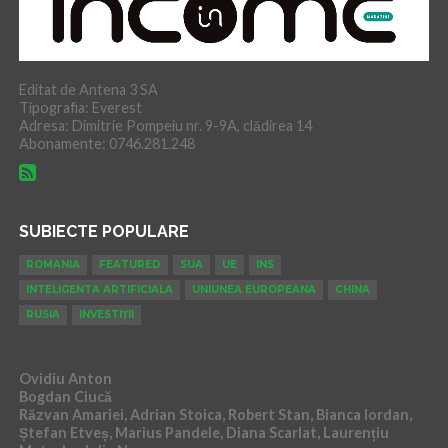
Editat de Antena 3 SA
Tipografia: Everest
Adresa: Dimitrie Pompeiu nr. 9-9A, clădirea 14
Abonamente: 0746.281.248
SUBIECTE POPULARE
ROMANIA
FEATURED
SUA
UE
INS
INTELIGENTA ARTIFICIALA
UNIUNEA EUROPEANA
CHINA
RUSIA
INVESTIȚII
Ovidiu Anton
Bogdan Ciucă
Răzvan Amariei, Adrian Stoica, Robert Stan, Bianca Iordan,
Ștefan Etveș, Marius Pandele, Diana Scarlat, Laurențiu