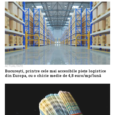
1.104.195 persoane, în scădere cu 805 persoane față de luna
anterioară...
ACTUALITATE
București, printre cele mai accesibile piețe logistice
din Europa, cu o chirie medie de 4,8 euro/mp/lună
Piața logistică și industrială din România se numără printre cele
mai competitive din Europa din perspectiva costurilor de
ocupare, chiria medie din...