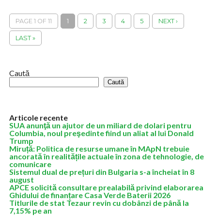
maturizare, în care clienţii iau deciziile de achiziţie mai greu,
existând o...
PAGE 1 OF 11
1
2
3
4
5
NEXT ›
LAST »
Caută
Caută
Articole recente
SUA anunţă un ajutor de un miliard de dolari pentru
Columbia, noul preşedinte fiind un aliat al lui Donald
Trump
Miruță: Politica de resurse umane în MApN trebuie
ancorată în realitățile actuale în zona de tehnologie, de
comunicare
Sistemul dual de prețuri din Bulgaria s-a încheiat în 8
august
APCE solicită consultare prealabilă privind elaborarea
Ghidului de finanțare Casa Verde Baterii 2026
Titlurile de stat Tezaur revin cu dobânzi de până la
7,15% pe an