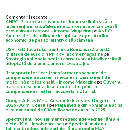
Comentarii recente
ANPC: Protecția consumatorilor nu se limitează la
intervenția în situațiile de neconformitate, ci vizează
prevenirea acestora – Income Magazine
pe
ANPC:
Amenzi de 1,44 milioane lei aplicate operatorilor
economici de pe litoral într-o săptămână
USR: PSD face totul pentru ca România să piardă
miliarde de euro din PNRR – Income Magazine
pe
Strategia națională pentru conservarea biodiversității,
adoptată de plenul Camerei Deputaților
Transportatorii cer transformarea schemei de
compensare a accizei în mecanism permanent de
motorină profesională – Income Magazine
pe
Guvernul
a aprobat schema de ajutor de stat pentru
compensarea creșterii accizei la motorină
Google Ads vs Meta Ads: unde investesti bugetul in
2026 - Admi Consult
pe
Piața media din România a atins
o valoare netă de 838 milioane de euro, în 2025
Spectrul unui nou faliment redeschide vechile răni ale
pieței RCA – Insolventa-azi
pe
Spectrul unui nou
faliment redeschide vechile răni ale pieței RCA