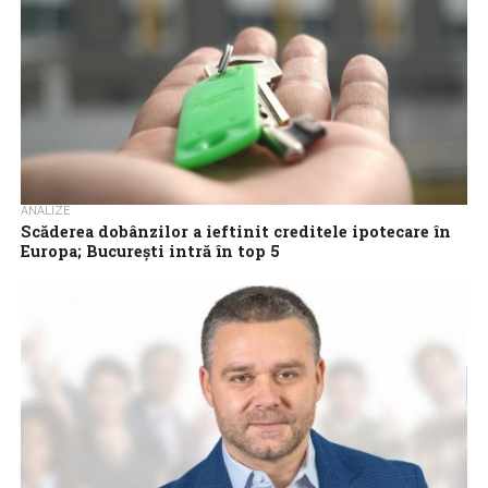
ANALIZE
Scăderea dobânzilor a ieftinit creditele ipotecare în
Europa; București intră în top 5
Scăderea dobânzilor la creditele ipotecare, înregistrată în
ultimele șase luni în statele Uniunii Europene, a dus la
îmbunătățirea accesibilității contractării unei finanțări...