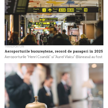
TRANSPORTURI
Aeroporturile bucureștene, record de pasageri în 2025
Aeroporturile ”Henri Coandă” și ”Aurel Vlaicu” (Băneasa) au fost
tranzitate, în 2025, de peste 17,7 milioane de pasageri, în
creștere cu mai...