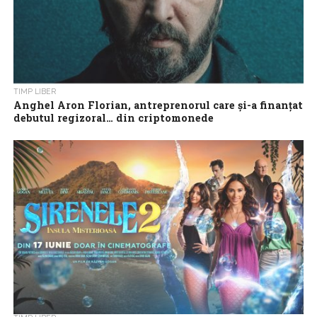
TIMP LIBER
Anghel Aron Florian, antreprenorul care și-a finanțat
debutul regizoral… din criptomonede
„CINE NU E GATA”, filmul care aduce pe marele ecran una dintre
cele mai apăsătoare realități ale prezentului: burnout-ul la locul
de...