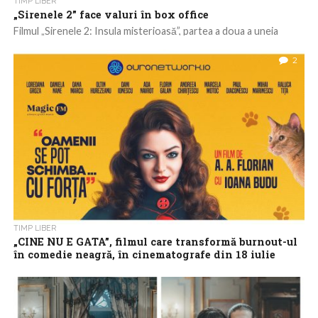
TIMP LIBER
„Sirenele 2” face valuri în box office
Filmul „Sirenele 2: Insula misterioasă”, partea a doua a uneia
dintre cele mai populare producții românești pentru copii și
adolescenți, a debutat...
2
TIMP LIBER
„CINE NU E GATA”, filmul care transformă burnout-ul
în comedie neagră, în cinematografe din 18 iulie
„CINE NU E GATA” aduce pe marele ecran una dintre cele mai
apăsătoare realități ale prezentului: burnout-ul la locul de muncă
și...