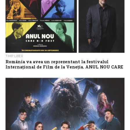
TIMP LIBER
România va avea un reprezentant la festivalul
Internațional de Film de la Veneția. ANUL NOU CARE
NU A FOST, lungmetrajul de debut al regizorului
Bogdan Mureșanu, va avea premiera mondială
ANUL NOU CARE N-A FOST / THE NEW YEAR THAT NEVER
CAME, primul lungmetraj de ficțiune al regizorului Bogdan
Mureșanu, a fost...