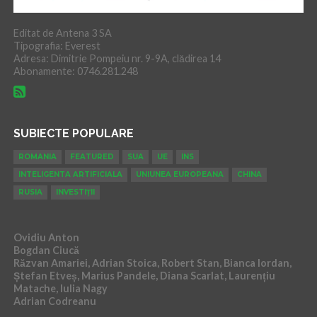
Editat de Antena 3 SA
Tipografia: Everest
Adresa: Dimitrie Pompeiu nr. 9-9A, clădirea 14
Abonamente: 0746.281.248
SUBIECTE POPULARE
ROMANIA
FEATURED
SUA
UE
INS
INTELIGENTA ARTIFICIALA
UNIUNEA EUROPEANA
CHINA
RUSIA
INVESTIȚII
Ovidiu Anton
Bogdan Ciucă
Răzvan Amariei, Adrian Stoica, Robert Stan, Bianca Iordan,
Ștefan Etveș, Marius Pandele, Diana Scarlat, Laurențiu
Matache, Iulia Nagy
Adrian Codreanu