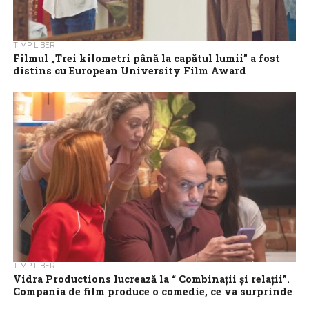
TIMP LIBER
Filmul „Trei kilometri până la capătul lumii” a fost
distins cu European University Film Award
Filmul „Trei kilometri până la capătul lumii” a fost distins cu
European University Film Award, la premiile europene de film
(EFA), ediţia...
TIMP LIBER
Vidra Productions lucrează la “ Combinații și relații”.
Compania de film produce o comedie, ce va surprinde
situațiile amuzante din lumea datingului modern