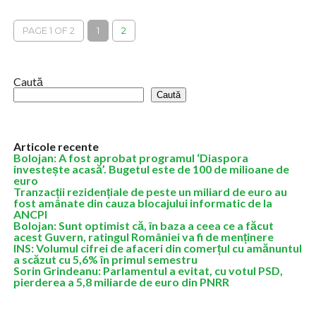
film din...
PAGE 1 OF 2
1
2
Caută
Caută
Articole recente
Bolojan: A fost aprobat programul ‘Diaspora
investește acasă’. Bugetul este de 100 de milioane de
euro
Tranzacții rezidențiale de peste un miliard de euro au
fost amânate din cauza blocajului informatic de la
ANCPI
Bolojan: Sunt optimist că, în baza a ceea ce a făcut
acest Guvern, ratingul României va fi de menținere
INS: Volumul cifrei de afaceri din comerțul cu amănuntul
a scăzut cu 5,6% în primul semestru
Sorin Grindeanu: Parlamentul a evitat, cu votul PSD,
pierderea a 5,8 miliarde de euro din PNRR