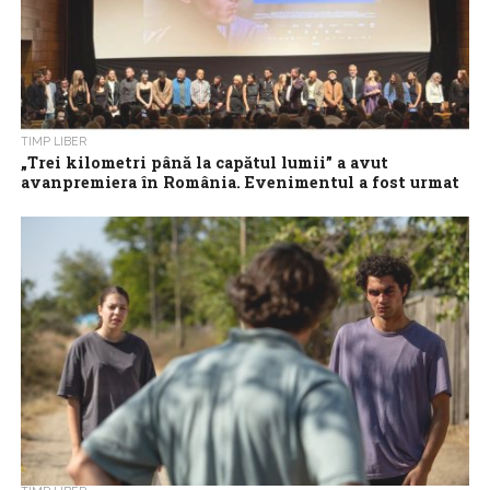
TIMP LIBER
„Trei kilometri până la capătul lumii” a avut
avanpremiera în România. Evenimentul a fost urmat
de o petrecere exclusivistă
Conceptual Lab by Theo Nissim a organizat, pe 8 octombrie, o
petrecere de gală dedicată lansării naționale a filmului „Trei
kilometri până...