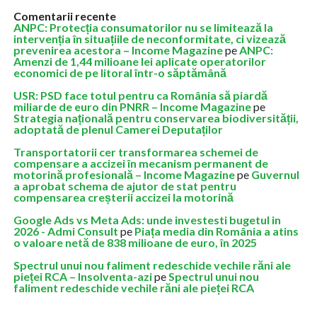
Comentarii recente
ANPC: Protecția consumatorilor nu se limitează la
intervenția în situațiile de neconformitate, ci vizează
prevenirea acestora – Income Magazine
pe
ANPC:
Amenzi de 1,44 milioane lei aplicate operatorilor
economici de pe litoral într-o săptămână
USR: PSD face totul pentru ca România să piardă
miliarde de euro din PNRR – Income Magazine
pe
Strategia națională pentru conservarea biodiversității,
adoptată de plenul Camerei Deputaților
Transportatorii cer transformarea schemei de
compensare a accizei în mecanism permanent de
motorină profesională – Income Magazine
pe
Guvernul
a aprobat schema de ajutor de stat pentru
compensarea creșterii accizei la motorină
Google Ads vs Meta Ads: unde investesti bugetul in
2026 - Admi Consult
pe
Piața media din România a atins
o valoare netă de 838 milioane de euro, în 2025
Spectrul unui nou faliment redeschide vechile răni ale
pieței RCA – Insolventa-azi
pe
Spectrul unui nou
faliment redeschide vechile răni ale pieței RCA