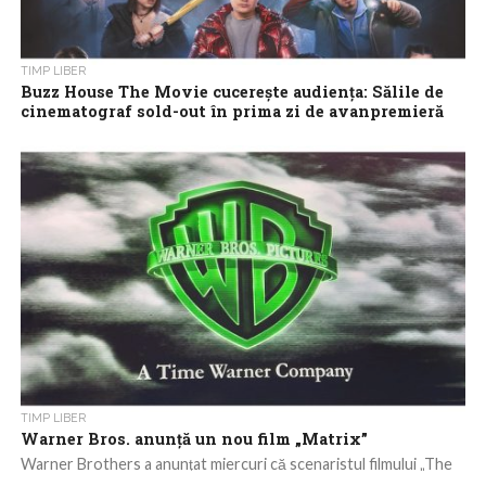
TIMP LIBER
Buzz House The Movie cucerește audiența: Sălile de
cinematograf sold-out în prima zi de avanpremieră
În prima zi de avanpremieră, „Buzz House The Movie” umple
sălile de cinema. Proiecțiile au fost sold-out, la toate
cinematografele din țară....
TIMP LIBER
Warner Bros. anunţă un nou film „Matrix”
Warner Brothers a anunţat miercuri că scenaristul filmului „The
Martian”, Drew Goddard, va scrie şi regiza pentru studio un nou