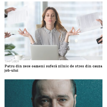
Prima proiecție cu public a filmului Crăciun cu Ramon, care îl are în
rol principal pe actorul Pavel Bartoș, în regia lui Jesús del
Cerro,...
TIMP LIBER
Patru din zece oameni suferă zilnic de stres din cauza
job-ului
65% dintre angajații români nu se simt împliniți profesional, iar
două treimi au observat cazuri de burnout în jurul lor, potrivit
unui...