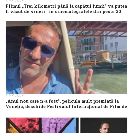
TIMP LIBER
Filmul „Trei kilometri până la capătul lumii” va putea
fi văzut de vineri în cinematografele din peste 30
de orașe din țară
Așteptarea a luat sfârșit: Trei kilometri până la capătul lumii
regizat de Emanuel Pârvu, selectat anul acesta în Competiția
Oficială de la...
TIMP LIBER
„Anul nou care n-a fost”, pelicula mult premiată la
Veneția, deschide Festivalul Internațional de Film de
la București (BIFF) 2024
Filmul „Anul nou care n-a fost”, regizat de Bogdan Mureșanu, va
deschide cea de-a XX-a ediție a Bucharest International Film
Festival (BIFF),...