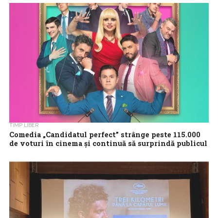
Pentru a treia oară în acest an, Vidra Productions intră pe
platourile de filmare, de data aceasta cu “Combinații și relații”, o...
TIMP LIBER
Comedia „Candidatul perfect” strânge peste 115.000
de voturi în cinema și continuă să surprindă publicul
cu umorul său inedit!
Comedia „Candidatul perfect” a reușit să aducă în
cinematografele din România 115.939 de spectatori, în mai puțin
de două săptămâni de la...