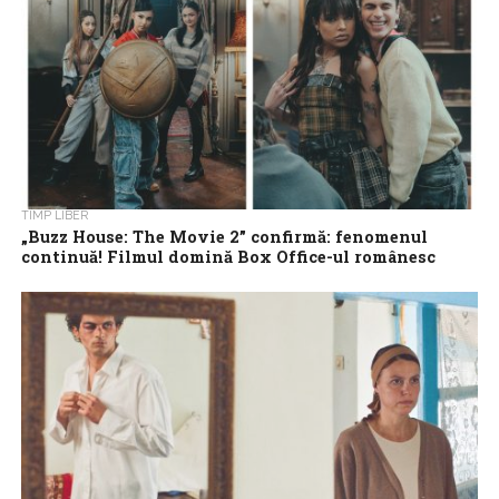
TIMP LIBER
„Buzz House: The Movie 2” confirmă: fenomenul
continuă! Filmul domină Box Office-ul românesc
după primul primul weekend de la lansare
„Buzz House: The Movie 2” – cel mai așteptat sequel românesc al
anului – confirmă statutul de fenomen național încă din primele...