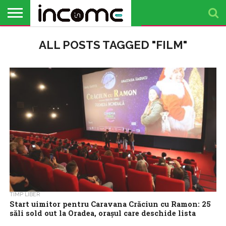
ACTUALITATE
ALL POSTS TAGGED "FILM"
PROFIL DE
BUSINESS
ANALIZE
OPINII
FINANȚE
TIMP
ANTREPRENOR
PERSONALE
LIBER
TIMP LIBER
Start uimitor pentru Caravana Crăciun cu Ramon: 25
săli sold out la Oradea, orașul care deschide lista
proiecțiilor speciale ale filmului