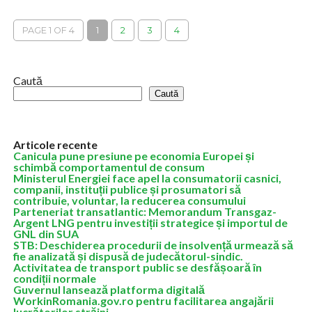
unilaterală a focului în conflictul cu Ucraina cu ocazia
sărbătorilor de Paște, începând...
PAGE 1 OF 4
1
2
3
4
Caută
Caută
Articole recente
Canicula pune presiune pe economia Europei și
schimbă comportamentul de consum
Ministerul Energiei face apel la consumatorii casnici,
companii, instituții publice și prosumatori să
contribuie, voluntar, la reducerea consumului
Parteneriat transatlantic: Memorandum Transgaz-
Argent LNG pentru investiții strategice și importul de
GNL din SUA
STB: Deschiderea procedurii de insolvență urmează să
fie analizată și dispusă de judecătorul-sindic.
Activitatea de transport public se desfășoară în
condiții normale
Guvernul lansează platforma digitală
WorkinRomania.gov.ro pentru facilitarea angajării
lucrătorilor străini