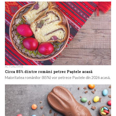
restaurantele și magazinele lor preferate, anunță concluziile
asupra comportamentului de consum al românilor...
ACTUALITATE
Circa 85% dintre români petrec Paștele acasă
Majoritatea românilor (85%) vor petrece Paștele din 2026 acasă,
în familie, cel mai ridicat procent din ultimii trei ani, în condițiile în...