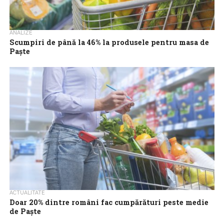
ANALIZE
Scumpiri de până la 46% la produsele pentru masa de
Paște
Prețurile ingredientelor esențiale pentru masa de Paște au
crescut semnificativ în ultimul an, cu majorări de până la 46%,
arată o analiză...
ACTUALITATE
Doar 20% dintre români fac cumpărături peste medie
de Paște
Doar 2 din 10 români declară că fac mai multe cumpărături de