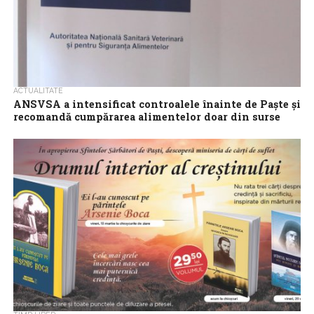
ACTUALITATE
ANSVSA a intensificat controalele înainte de Paște și
recomandă cumpărarea alimentelor doar din surse
autorizate
Autoritatea Națională Sanitară Veterinară și pentru Siguranța
Alimentelor (ANSVSA) intensifică, la nivel național, acțiunile de
monitorizare, prevenție și control în perioada premergătoare...