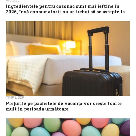
ANALIZE
Ingredientele pentru cozonac sunt mai ieftine în
2026, însă consumatorii nu ar trebui să se aștepte la
ieftiniri majore
Ingredientele pentru cozonac sunt mai ieftine în 2026, deci
cozonacul de Paște ar putea avea un preț ușor mai redus decât
cel...
TIMP LIBER
Prețurile pe pachetele de vacanță vor crește foarte
mult în perioada următoare
Prețurile pe pachetele de vacanță vor crește foarte mult în
perioada următoare, iar unii tur- operatori vor aplica majorări
inclusiv pentru rezervările...