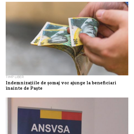
Paște decât în mod obișnuit, în timp ce 68% își...
TIMP LIBER
Indemnizațiile de șomaj vor ajunge la beneficiari
înainte de Paște
Cei peste 62.000 de beneficiari ai indemnizației de șomaj vor intra
în posesia drepturilor bănești cuvenite înainte de 10 aprilie, a
anunțat,...