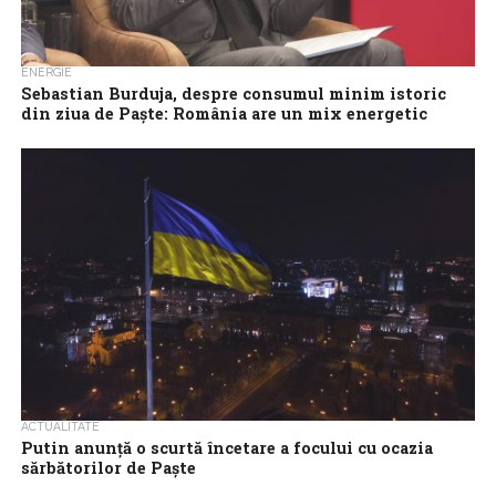
ENERGIE
Sebastian Burduja, despre consumul minim istoric
din ziua de Paşte: România are un mix energetic
echilibrat şi flexibil ce poate face faţă situaţiilor
dificile
Ministrul Energiei, Sebastian Burduja, afirmă, despre consumul
energetic din ziua de Paşte, aflat la un minim istoric, că România a
dovedit că...
ACTUALITATE
Putin anunță o scurtă încetare a focului cu ocazia
sărbătorilor de Paște
Președintele rus Vladimir Putin a anunțat o scurtă încetare