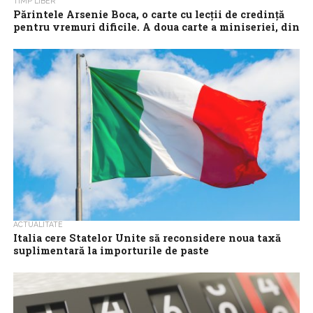
TIMP LIBER
Părintele Arsenie Boca, o carte cu lecții de credință
pentru vremuri dificile. A doua carte a miniseriei, din
13 martie la chioșcuri
În perioada Postului Paștelui continuă miniseria de cărți de
suflet „Drumul interior al creștinului”, o colecție dedicată
Părintelui Arsenie Boca și Sfântului...
ACTUALITATE
Italia cere Statelor Unite să reconsidere noua taxă
suplimentară la importurile de paste
Guvernul italian colaborează strâns cu Comisia Europeană
pentru a convinge Statele Unite să renunţe la impunerea unei
taxe antidumping suplimentare asupra pastelor...