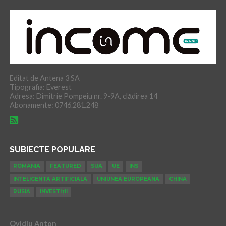
Editat de Antena 3 SA
Tipografia: Everest
Adresa: Dimitrie Pompeiu nr. 9-9A, clădirea 14
Abonamente: 0746.281.248
SUBIECTE POPULARE
ROMANIA
FEATURED
SUA
UE
INS
INTELIGENTA ARTIFICIALA
UNIUNEA EUROPEANA
CHINA
RUSIA
INVESTIȚII
Ovidiu Anton