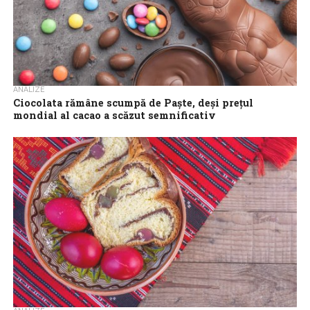
ANALIZE
Ciocolata rămâne scumpă de Paște, deși prețul
mondial al cacao a scăzut semnificativ
Prețurile la ciocolată și produsele pe bază de cacao rămân
ridicate în perioada Paștelui, inclusiv în România, în pofida
scăderii accentuate a...