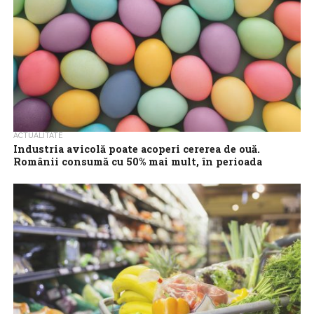
ACTUALITATE
Industria avicolă poate acoperi cererea de ouă.
Românii consumă cu 50% mai mult, în perioada
Sărbătorilor Pascale
Industria avicolă din România poate acoperi cererea de ouă în
perioada Sărbătorilor Pascale, în pofida unui consum cu
aproximativ 50% mai mare...