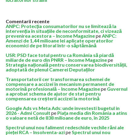
Comentarii recente
ANPC: Protecția consumatorilor nu se limitează la
intervenția în situațiile de neconformitate, ci vizează
prevenirea acestora – Income Magazine
pe
ANPC:
Amenzi de 1,44 milioane lei aplicate operatorilor
economici de pe litoral într-o săptămână
USR: PSD face totul pentru ca România să piardă
miliarde de euro din PNRR – Income Magazine
pe
Strategia națională pentru conservarea biodiversității,
adoptată de plenul Camerei Deputaților
Transportatorii cer transformarea schemei de
compensare a accizei în mecanism permanent de
motorină profesională – Income Magazine
pe
Guvernul
a aprobat schema de ajutor de stat pentru
compensarea creșterii accizei la motorină
Google Ads vs Meta Ads: unde investesti bugetul in
2026 - Admi Consult
pe
Piața media din România a atins
o valoare netă de 838 milioane de euro, în 2025
Spectrul unui nou faliment redeschide vechile răni ale
pieței RCA – Insolventa-azi
pe
Spectrul unui nou