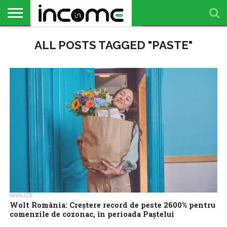
ACTUALITATE
ALL POSTS TAGGED "PASTE"
PROFIL DE
BUSINESS
ANALIZE
OPINII
FINANȚE
TIMP
ANTREPRENOR
PERSONALE
LIBER
ANALIZE
Wolt România: Creștere record de peste 2600% pentru
comenzile de cozonac, în perioada Paștelui
Wolt, platforma de comerț local care conectează utilizatorii cu