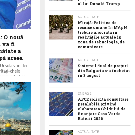
al lui Donald Trump
ACTUALITATE
Miruță: Politica de
resurse umane în MApN
trebuie ancorată în
: O nouă
realitățile actuale în
zona de tehnologie, de
 va fi
comunicare
mătate a
pă aceea
ACTUALITATE
Ursula von der
Sistemul dual de prețuri
din Bulgaria s-a încheiat
rităţi-cheie
în 8 august
rtizând că se
ENERGIE
APCE solicită consultare
prealabilă privind
elaborarea Ghidului de
finanțare Casa Verde
Baterii 2026
ACTUALITATE