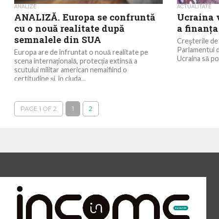
ANALIZE
ACTUALITATE
ANALIZĂ. Europa se confruntă
Ucraina 
cu o nouă realitate după
a finanţ
semnalele din SUA
Creşterile de 
Parlamentul d
Europa are de înfruntat o nouă realitate pe
Ucraina să po
scena internațională, protecția extinsă a
scutului militar american nemaifiind o
certitudine și, în ciuda...
PAGE 1 OF 2
1
2