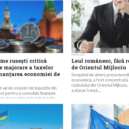
ANALIZE
rme rusești critică
Leul românesc, fără r
e majorare a taxelor
de Orientul Mijlociu
inanțarea economiei de
Începând de vineri, presa mondia
economică, a fost concentrată
războiului din Orientul Mijlociu,
t val de creșteri de impozite din
a atacat Iranul,...
ut pentru a consolida finanțele
ntextul continuării războiul din