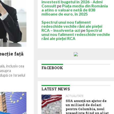
investesti bugetul in 2026 - Admi
Consult
pe
Piața media din România
a atins o valoare netă de 838
milioane de euro, în 2025
Spectrul unui nou faliment
redeschide vechile răni ale pieței
RCA – Insolventa-azi
pe
Spectrul
unui nou faliment redeschide vechile
răni ale pieței RCA
eacție față
lă, inclusiv cea
FACEBOOK
 asupra
 după ce Israelul
LATEST NEWS
ACTUALITATE
SUA anunţă un ajutor de
un miliard de dolari
pentru Columbia, noul
preşedinte fiind un aliat