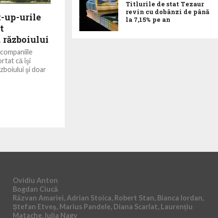
Titlurile de stat Tezaur
revin cu dobânzi de până
-up-urile
la 7,15% pe an
t
 războiului
companiile
rtat că îşi
ăzboiului şi doar
Ovidiu Anton
Bogdan Ciucă
Răzvan Amariei, Adrian Stoica, Robert Stan, Bianca Iordan,
Ștefan Etveș, Marius Pandele, Diana Scarlat, Laurențiu
Matache, Iulia Nagy