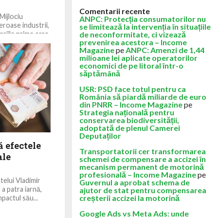
Comentarii recente
Mijlociu
ANPC: Protecția consumatorilor nu
roase industrii,
se limitează la intervenția în situațiile
riile prime care
de neconformitate, ci vizează
prevenirea acestora – Income
Magazine
pe
ANPC: Amenzi de 1,44
milioane lei aplicate operatorilor
economici de pe litoral într-o
săptămână
USR: PSD face totul pentru ca
România să piardă miliarde de euro
din PNRR – Income Magazine
pe
Strategia națională pentru
conservarea biodiversității,
adoptată de plenul Camerei
Deputaților
ă efectele
Transportatorii cer transformarea
ale
schemei de compensare a accizei în
mecanism permanent de motorină
profesională – Income Magazine
pe
elui Vladimir
Guvernul a aprobat schema de
 a patra iarnă,
ajutor de stat pentru compensarea
creșterii accizei la motorină
pactul său...
Google Ads vs Meta Ads: unde