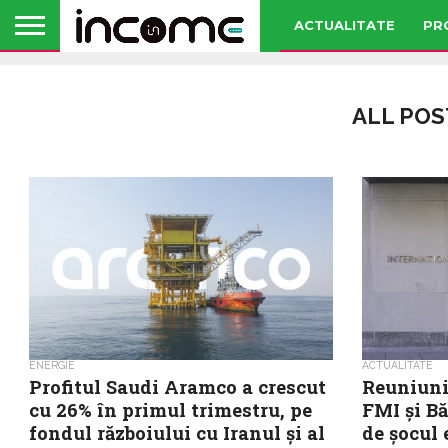
ACTUALITATE
PR
ALL POS
ENERGIE
ACTUALITATE
Profitul Saudi Aramco a crescut
Reuniuni
cu 26% în primul trimestru, pe
FMI și B
fondul războiului cu Iranul şi al
de șocul 