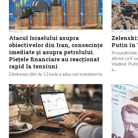
ANALIZE
ACTUALITATE
Atacul Israelului asupra
Zelenski:
obiectivelor din Iran, consecințe
Putin în 
imediate și asupra petrolului.
Președintele 
Piețele financiare au reacționat
afirmă că îl ‘
Vladimir Puti
rapid la tensiuni
a...
Dimineața zilei de 13 iunie a adus noi evenimente
pe plan geopolitic după ce Israelul a orchestrat
un atac care a vizat...