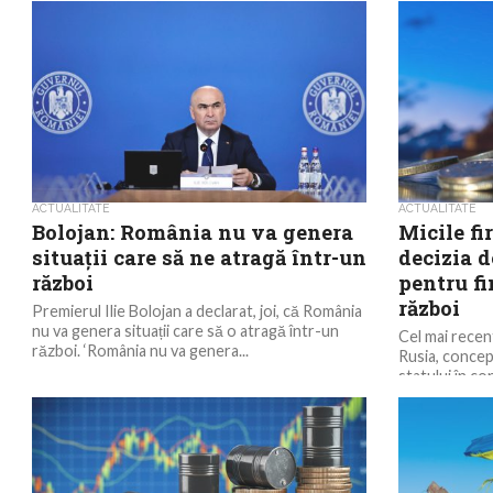
secretarul american al...
ACTUALITATE
ACTUALITATE
Bolojan: România nu va genera
Micile fi
situații care să ne atragă într-un
decizia d
război
pentru f
război
Premierul Ilie Bolojan a declarat, joi, că România
nu va genera situații care să o atragă într-un
Cel mai recen
război. ‘România nu va genera...
Rusia, concep
statului în co
Ucraina,...