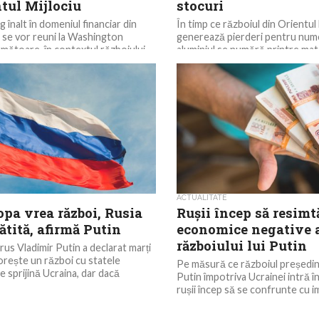
tul Mijlociu
stocuri
ng înalt în domeniul financiar din
În timp ce războiul din Orientul 
 se vor reuni la Washington
generează pierderi pentru nume
ătoare, în contextul războiului
aluminiul se numără printre mate
a avut o...
ACTUALITATE
pa vrea război, Rusia
Rușii încep să resimt
ătită, afirmă Putin
economice negative 
războiului lui Putin
rus Vladimir Putin a declarat marți
orește un război cu statele
Pe măsură ce războiul președint
 sprijină Ucraina, dar dacă
Putin împotriva Ucrainei intră în
rușii încep să se confrunte cu im