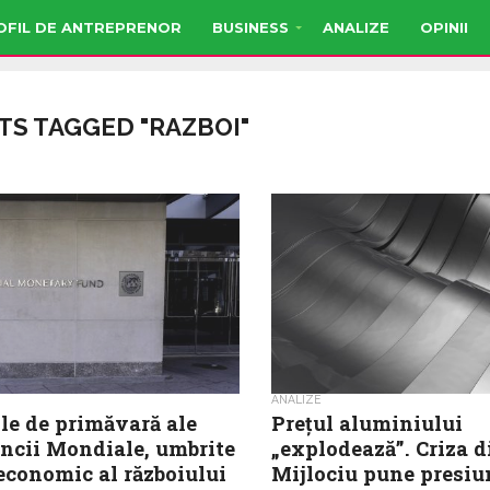
OFIL DE ANTREPRENOR
BUSINESS
ANALIZE
OPINII
TS TAGGED "RAZBOI"
ANALIZE
le de primăvară ale
Prețul aluminiului
ăncii Mondiale, umbrite
„explodează”. Criza d
economic al războiului
Mijlociu pune presiu