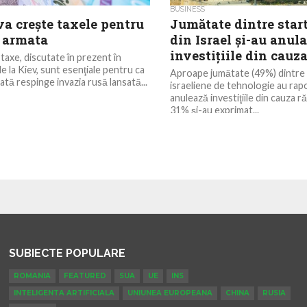
BUSINESS
va creşte taxele pentru
Jumătate dintre start
a armata
din Israel şi-au anula
investiţiile din cauza
taxe, discutate în prezent în
e la Kiev, sunt esenţiale pentru ca
Aproape jumătate (49%) dintre 
ată respinge invazia rusă lansată...
israeliene de tehnologie au rapo
anulează investiţiile din cauza r
31% şi-au exprimat...
SUBIECTE POPULARE
ROMANIA
FEATURED
SUA
UE
INS
INTELIGENTA ARTIFICIALA
UNIUNEA EUROPEANA
CHINA
RUSIA