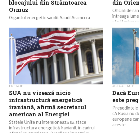
blocajului din Strâmtoarea
din Orien
Ormuz
Oficiali de ra
întreaga lume
Gigantul energetic saudit Saudi Aramco a
săptămâna urm
raportat duminică o creştere de 26% a
din Orientul...
profitului net ajustat în primul trimestru din
2026, depăşind...
ENERGIE
ACTUALITATE
SUA nu vizează nicio
Dacă Euro
infrastructură energetică
este preg
iraniană, afirmă secretarul
Președintele 
american al Energiei
că Rusia nu d
europene care
Statele Unite nu intenționează să atace
aceste...
infrastructura energetică iraniană, în cadrul
ofensivei americano-israeliene împotriva
Republicii Islamice, a declarat duminică