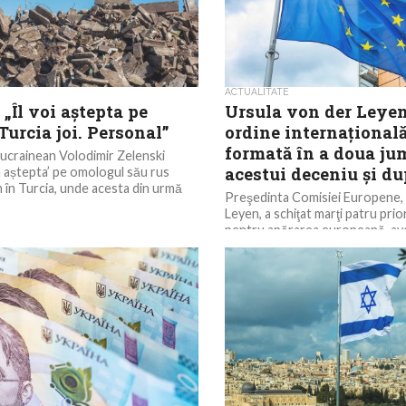
ACTUALITATE
 „Îl voi aștepta pe
Ursula von der Leyen
Turcia joi. Personal”
ordine internaţională
formată în a doua ju
ucrainean Volodimir Zelenski
acestui deceniu şi du
va aștepta’ pe omologul său rus
n în Turcia, unde acesta din urmă
Preşedinta Comisiei Europene, 
Leyen, a schiţat marţi patru prio
pentru apărarea europeană, ave
prefigurează o nouă ordine...