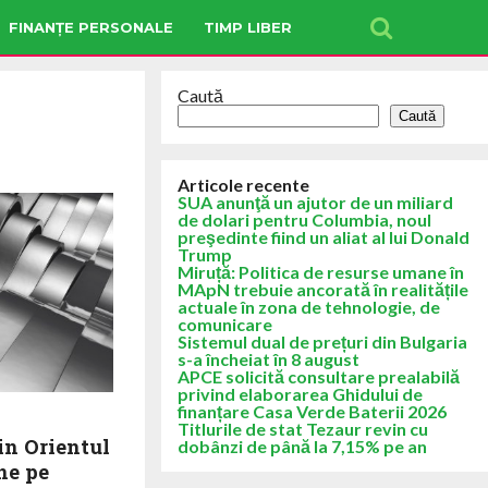
FINANȚE PERSONALE
TIMP LIBER
Caută
Caută
Articole recente
SUA anunţă un ajutor de un miliard
de dolari pentru Columbia, noul
preşedinte fiind un aliat al lui Donald
Trump
Miruță: Politica de resurse umane în
MApN trebuie ancorată în realitățile
actuale în zona de tehnologie, de
comunicare
Sistemul dual de prețuri din Bulgaria
s-a încheiat în 8 august
APCE solicită consultare prealabilă
privind elaborarea Ghidului de
finanțare Casa Verde Baterii 2026
Titlurile de stat Tezaur revin cu
in Orientul
dobânzi de până la 7,15% pe an
ne pe