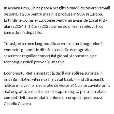
În același timp, China pare a pregăti o rundă de taxare vamală
de până la 25% pentru mașinile produse în SUA și Europa.
Estimările Comisiei Europene pentru un avans de 1% al PIB-
ului în 2024 și 1,6% în 2025 par nu doar realizabile, ci și cu
șanse de a fi depășite.
Totuși, pe termen lung, modificarea structurii bugetelor în
contextul geopolitic diferit, trendurile demografice,
rescrierea regulilor comerțului global și concurența pe
tehnologie ridică provocări masive.
Economistul-șef a insistat că, dacă vor apărea surprize în
privința inflației, viteza va fi ajustată, subliniind că această
mișcare nu va fi o „declarație de victorie”. Cu alte cuvinte, ar fi,
mai degrabă, semnul unei noi etape de luptă pentru a reface
competitivitatea erodată a blocului european, punctează
Claudiu Cazacu.