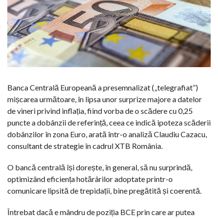
Banca Centrală Europeană a presemnalizat („telegrafiat”)
mișcarea următoare, în lipsa unor surprize majore a datelor
de vineri privind inflația, fiind vorba de o scădere cu 0,25
puncte a dobânzii de referință, ceea ce indică ipoteza scăderii
dobânzilor în zona Euro, arată într-o analiză Claudiu Cazacu,
consultant de strategie în cadrul XTB România.
O bancă centrală își dorește, în general, să nu surprindă,
optimizând eficiența hotărârilor adoptate printr-o
comunicare lipsită de trepidații, bine pregătită și coerentă.
Întrebat dacă e mândru de poziția BCE prin care ar putea