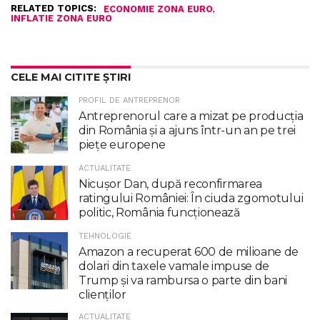
RELATED TOPICS:
,
ECONOMIE ZONA EURO
INFLATIE ZONA EURO
CELE MAI CITITE ȘTIRI
PROFIL DE ANTREPRENOR
Antreprenorul care a mizat pe producția
din România și a ajuns într-un an pe trei
piețe europene
ACTUALITATE
Nicuşor Dan, după reconfirmarea
ratingului României: În ciuda zgomotului
politic, România funcţionează
TEHNOLOGIE
Amazon a recuperat 600 de milioane de
dolari din taxele vamale impuse de
Trump şi va rambursa o parte din bani
clienţilor
ACTUALITATE