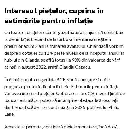
Interesul piețelor, cuprins în
estimările pentru inflație
Cu toate oscilațiile recente, gazul natural a ajuns să contribuie
la dezinflație, trecând de la turbo-alimentarea creșterii
prețurilor acum 2 ani la frânarea avansului. Chiar dacă vorbim
despre o cotațies cu 12% peste nivelul de la începutul anului în
hub-ul din Olanda, se află totuși la 90% din valoarea de vârf
atinsă în august 2022, arată Claudiu Cazacu.
În 6 iunie, odată cu ședința BCE, vor fi anunțate și noile
prognoze pentru indicatorii cheie. Estimările pentru inflație
vor avea interesul piețelor. Coborârea spre 2%, nivelul țintit de
banca centrală, ar putea să întâmpine obstacole și oscilații,
dar trendul scăderii ar continua și în 2025, potrivit lui Philip
Lane.
Aceasta ar permite, consideră piețele monetare, încă două