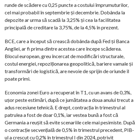
runde de scădere cu 0,25 puncte a costului împrumuturilor,
cel mai probabil în septembrie și decembrie. Dobânda la
depozite ar urma să scadă la 3,25% și cea la facilitatea
principală de creditare la 3,75%, de la 4,5% în prezent.
BCE, care a început să crească dobânda după Fed și Banca
Angliei, ar fi prima dintre acestea care începe scăderea.
Blocul european, greu încercat de modificări structurale,
costul energiei, repoziționarea geopolitică, bariere vamale și
transformări de logistică, are nevoie de sprijin de oriunde îl
poate primi.
Economia zonei Euro a recuperat în T1, cu un avans de 0,3%,
ușor peste estimări, după ce jumătatea a doua anului trecut a
adus recesiune tehnică. E drept, contracția în trimestrul al
patrulea a fost de doar 0,1%, iar vestea bună a fost că
Germania a reușit să evite scenariile cele mai pesimiste. După
o contracție secvențială de 0,5% în trimestrul precedent, PIB-
ul a crescut cu 0,2% în trimestrul I din 2024, potrivit