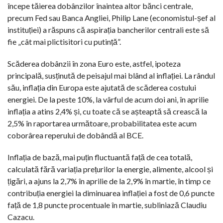
începe tăierea dobânzilor înaintea altor bănci centrale,
precum Fed sau Banca Angliei, Philip Lane (economistul-șef al
instituției) a răspuns că aspirația bancherilor centrali este să
fie „cât mai plictisitori cu putință”.
Scăderea dobânzii în zona Euro este, astfel, ipoteza
principală, susținută de peisajul mai blând al inflației. La rândul
său, inflația din Europa este ajutată de scăderea costului
energiei. De la peste 10%, la vârful de acum doi ani, în aprilie
inflația a atins 2,4% și, cu toate că se așteaptă să crească la
2,5% în raportarea următoare, probabilitatea este acum
coborârea reperului de dobândă al BCE.
Inflația de bază, mai puțin fluctuantă față de cea totală,
calculată fără variația prețurilor la energie, alimente, alcool și
țigări, a ajuns la 2,7% în aprilie de la 2,9% în martie, în timp ce
contribuția energiei la diminuarea inflației a fost de 0,6 puncte
față de 1,8 puncte procentuale în martie, subliniază Claudiu
Cazacu.