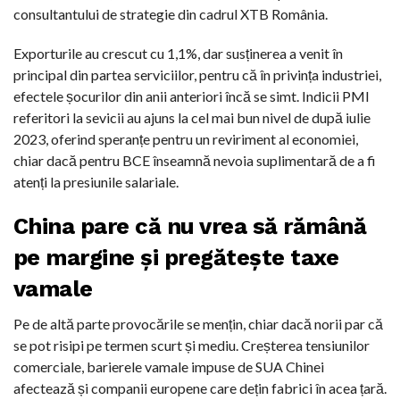
consultantului de strategie din cadrul XTB România.
Exporturile au crescut cu 1,1%, dar susținerea a venit în
principal din partea serviciilor, pentru că în privința industriei,
efectele șocurilor din anii anteriori încă se simt. Indicii PMI
referitori la sevicii au ajuns la cel mai bun nivel de după iulie
2023, oferind speranțe pentru un reviriment al economiei,
chiar dacă pentru BCE înseamnă nevoia suplimentară de a fi
atenți la presiunile salariale.
China pare că nu vrea să rămână
pe margine și pregătește taxe
vamale
Pe de altă parte provocările se mențin, chiar dacă norii par că
se pot risipi pe termen scurt și mediu. Creșterea tensiunilor
comerciale, barierele vamale impuse de SUA Chinei
afectează și companii europene care dețin fabrici în acea țară.