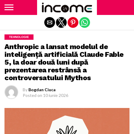
Exit mobile version
TEHNOLOGIE
Anthropic a lansat modelul de
inteligenţă artificială Claude Fable
5, la doar două luni după
prezentarea restrânsă a
controversatului Mythos
By
Bogdan Ciuca
Posted on
10 iunie 2026