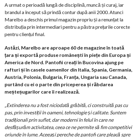
A urmat o perioadă lungă de disciplină, muncă și curaj, iar
brandul a început să prindă contur după anii 2000. Atunci
Marelbo a deschis primul magazin propriu și a renunțat la
distribuția prin intermediari pentru a păstra prețurile corecte
pentru cliențul final.
Astăzi, Marelbo are aproape 60 de magazine în toată
țara și exportă produse românești în piețe din Europa și
America de Nord. Pantofii creați în Bucovina ajung pe
rafturi și în casele oamenilor din Italia, Spania, Germania,
Austria, Polonia, Bulgaria, Franța, Ungaria sau Canada,
purtând cu ei o parte din priceperea și răbdarea
meșteșugarilor care îi realizează.
„Extinderea nu a fost niciodată grăbită, ci construită pas cu
pas, prin investiții în oameni, tehnologie și calitate. Suntem
tradiționali prin suflet, dar moderni în felul în care ne
desfășurăm activitatea, ceea ce ne permite să fim competitivi
oriunde în lume. Aceeași pereche de pantofi care pleacă spre