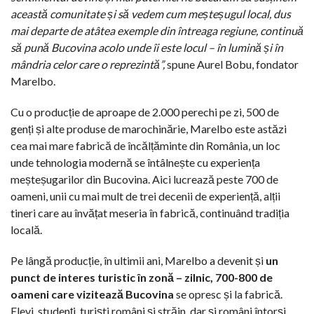
această comunitate și să vedem cum meșteșugul local, dus
mai departe de atâtea exemple din întreaga regiune, continuă
să pună Bucovina acolo unde îi este locul – în lumină și în
mândria celor care o reprezintă”,
spune Aurel Bobu, fondator
Marelbo.
Cu o producție de aproape de 2.000 perechi pe zi, 500 de
genți și alte produse de marochinărie, Marelbo este astăzi
cea mai mare fabrică de încălțăminte din România, un loc
unde tehnologia modernă se întâlnește cu experiența
meșteșugarilor din Bucovina. Aici lucrează peste 700 de
oameni, unii cu mai mult de trei decenii de experiență, alții
tineri care au învățat meseria în fabrică, continuând tradiția
locală.
Pe lângă producție, în ultimii ani, Marelbo a devenit și
un
punct de interes turistic în zonă – zilnic, 700-800 de
oameni care vizitează Bucovina
se opresc și la fabrică.
Elevi, studenți, turiști români și străin, dar și români întorși