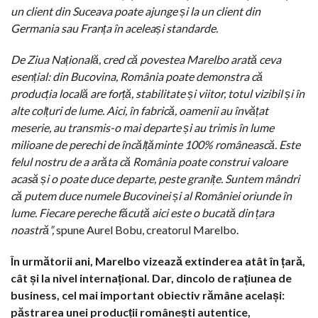
un client din Suceava poate ajunge și la un client din
Germania sau Franța în aceleași standarde.
De Ziua Națională, cred că povestea Marelbo arată ceva
esențial: din Bucovina, România poate demonstra că
producția locală are forță, stabilitate și viitor, totul vizibil și în
alte colțuri de lume. Aici, în fabrică, oamenii au învățat
meserie, au transmis-o mai departe și au trimis în lume
milioane de perechi de încălțăminte 100% românească. Este
felul nostru de a arăta că România poate construi valoare
acasă și o poate duce departe, peste granițe. Suntem mândri
că putem duce numele Bucovinei și al României oriunde în
lume. Fiecare pereche făcută aici este o bucată din țara
noastră”,
spune Aurel Bobu, creatorul Marelbo.
În următorii ani, Marelbo vizează extinderea atât în țară,
cât și la nivel internațional. Dar, dincolo de rațiunea de
business, cel mai important obiectiv rămâne același:
păstrarea unei producții românești autentice,