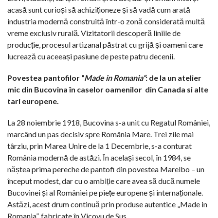
acasă sunt curioși să achiziționeze și să vadă cum arată
industria modernă construită într-o zonă considerată multă
vreme exclusiv rurală. Vizitatorii descoperă liniile de
producție, procesul artizanal păstrat cu grijă și oameni care
lucrează cu aceeași pasiune de peste patru decenii.
Povestea pantofilor “
Made in Romania”
: de la un atelier
mic din Bucovina în caselor oamenilor
din Canada si alte
tari europene.
La 28 noiembrie 1918, Bucovina s-a unit cu Regatul României,
marcând un pas decisiv spre România Mare. Trei zile mai
târziu, prin Marea Unire de la 1 Decembrie, s-a conturat
România modernă de astăzi. În același secol, în 1984, se
năștea prima pereche de pantofi din povestea Marelbo – un
început modest, dar cu o ambiție care avea să ducă numele
Bucovinei și al României pe piețe europene și internaționale.
Astăzi, acest drum continuă prin produse autentice „Made in
Romania”, fabricate în Vicovu de Sus.