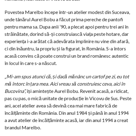
Povestea Marelbo începe într-un atelier modest din Suceava,
unde tânărul Aurel Bobu a făcut prima pereche de pantofi
pentru mama sa. Dupa anii ’90, a plecat apoi pentru trei ani în
străinătate, dorind să-și construiască viața peste hotare, dar
experiența i-a arătat că adevărata împlinire nu vine din afară,
ci din înăuntru, la propriu și la figurat, în România. S-a întors
acasă convins că poate construi un brand românesc autentic
în locul în care s-a născut.
„Mi-am spus atunci că, și dacă mănânc un cartof pe zi, eu tot
mă întorc în țara mea. Aici vreau să construiesc ceva, aici în
Bucovina”,
își amintește Aurel Bobu. Revenit acasă, a ridicat,
pas cu pas, o mică unitate de producție în Vicovu de Sus. Peste
ani, acel atelier avea să devină cea mai mare fabrică de
încălțăminte din România. Din anul 1984 și până în anul 1994
a avut atelier de încălțăminte acasă, iar din anul 1994 a creat
brandul Marelbo.