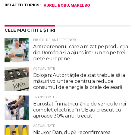
RELATED TOPICS:
,
AUREL BOBU
MARELBO
CELE MAI CITITE ȘTIRI
PROFIL DE ANTREPRENOR
Antreprenorul care a mizat pe producția
din România și a ajuns într-un an pe trei
piețe europene
ACTUALITATE
Bolojan: Autoritățile de stat trebuie să ia
măsuri voluntare pentru a reduce
consumul de energie la orele de seară
TRANSPORTURI
Eurostat: Înmatriculările de vehicule noi
complet electrice în UE au crescut cu
aproape 30% anul trecut
ACTUALITATE
Nicuşor Dan, după reconfirmarea