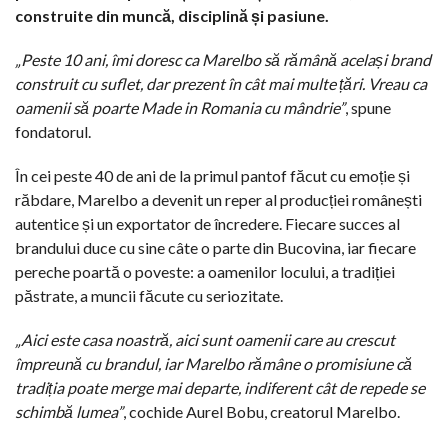
construite din muncă, disciplină și pasiune.
„Peste 10 ani, îmi doresc ca Marelbo să rămână același brand
construit cu suflet, dar prezent în cât mai multe țări. Vreau ca
oamenii să poarte Made in Romania cu mândrie”
, spune
fondatorul.
În cei peste 40 de ani de la primul pantof făcut cu emoție și
răbdare, Marelbo a devenit un reper al producției românești
autentice și un exportator de încredere. Fiecare succes al
brandului duce cu sine câte o parte din Bucovina, iar fiecare
pereche poartă o poveste: a oamenilor locului, a tradiției
păstrate, a muncii făcute cu seriozitate.
„Aici este casa noastră, aici sunt oamenii care au crescut
împreună cu brandul, iar Marelbo rămâne o promisiune că
tradiția poate merge mai departe, indiferent cât de repede se
schimbă lumea”
, cochide Aurel Bobu, creatorul Marelbo.