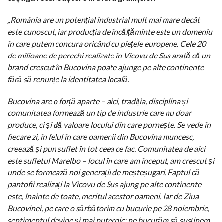
„România are un potențial industrial mult mai mare decât
este cunoscut, iar producția de încălțăminte este un domeniu
în care putem concura oricând cu piețele europene. Cele 20
de milioane de perechi realizate în Vicovu de Sus arată că un
brand crescut în Bucovina poate ajunge pe alte continente
fără să renunțe la identitatea locală.
Bucovina are o forță aparte – aici, tradiția, disciplina și
comunitatea formează un tip de industrie care nu doar
produce, ci și dă valoare locului din care pornește. Se vede în
fiecare zi, în felul în care oamenii din Bucovina muncesc,
creează și pun suflet în tot ceea ce fac. Comunitatea de aici
este sufletul Marelbo – locul în care am început, am crescut și
unde se formează noi generații de meșteșugari. Faptul că
pantofii realizați la Vicovu de Sus ajung pe alte continente
este, înainte de toate, meritul acestor oameni. Iar de Ziua
Bucovinei, pe care o sărbătorim cu bucurie pe 28 noiembrie,
sentimentul devine și mai puternic: ne bucurăm să susținem