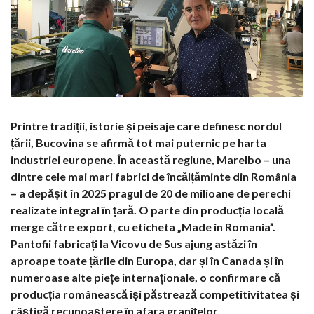
Printre tradiții, istorie și peisaje care definesc nordul
țării, Bucovina se afirmă tot mai puternic pe harta
industriei europene. În această regiune, Marelbo – una
dintre cele mai mari fabrici de încălțăminte din România
– a depășit în 2025 pragul de 20 de milioane de perechi
realizate integral în țară. O parte din producția locală
merge către export, cu eticheta „Made in Romania”.
Pantofii fabricați la Vicovu de Sus ajung astăzi în
aproape toate țările din Europa, dar și în Canada și în
numeroase alte piețe internaționale, o confirmare că
producția românească își păstrează competitivitatea și
câștigă recunoaștere în afara granițelor.