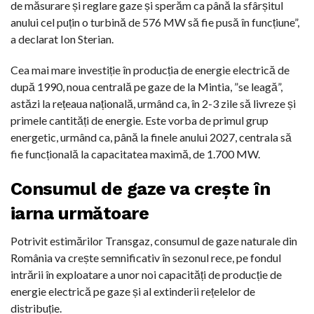
de măsurare și reglare gaze și sperăm ca până la sfârșitul
anului cel puțin o turbină de 576 MW să fie pusă în funcțiune”,
a declarat Ion Sterian.
Cea mai mare investiție în producția de energie electrică de
după 1990, noua centrală pe gaze de la Mintia, ”se leagă”,
astăzi la rețeaua națională, urmând ca, în 2-3 zile să livreze și
primele cantități de energie. Este vorba de primul grup
energetic, urmând ca, până la finele anului 2027, centrala să
fie funcțională la capacitatea maximă, de 1.700 MW.
Consumul de gaze va crește în
iarna următoare
Potrivit estimărilor Transgaz, consumul de gaze naturale din
România va crește semnificativ în sezonul rece, pe fondul
intrării în exploatare a unor noi capacități de producție de
energie electrică pe gaze și al extinderii rețelelor de
distribuție.