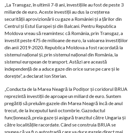
„La Transgaz, în ultimii 7-8 ani, investițiile au fost de peste 3
miliarde de euro. Aceste investiții au dus la creșterea
securității aprovizionării cu gaze a României și a țărilor din
Centrul și Estul Europei și din Balcani. Pentru Republica
Moldova vreau să reamintesc că România, prin Transgaz, a
investit peste 475 de milioane de euro, la valoarea investițiilor
din anii 2019-2020. Republica Moldova a fost racordată la
sistemul național și, prin sistemul național din România, la
sistemul european de transport. Astăzi are această
independență de a aduce gaze din orice surse pe care și le
dorește”, a declarat Ion Sterian.
„Conducta de la Marea Neagră la Podișor și coridorul BRUA
reprezintă investiții de aproape un miliard de euro. Suntem
pregătiți să preluăm gazele din Marea Neagră încă de anul
trecut, de la începutul lunii octombrie. Gazoductul
funcționează, preia gaze și asigură tranzitul către Ungaria și
către localitățile racordate. Când se construia BRUA se
spunea că va fi o autostradă care va duce gazele direct mai