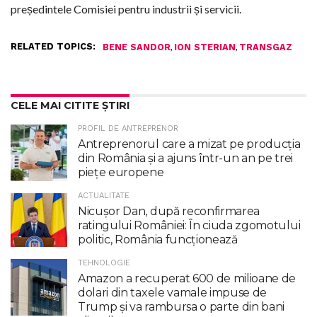
președintele Comisiei pentru industrii și servicii.
RELATED TOPICS:
,
,
BENE SANDOR
ION STERIAN
TRANSGAZ
CELE MAI CITITE ȘTIRI
PROFIL DE ANTREPRENOR
Antreprenorul care a mizat pe producția
din România și a ajuns într-un an pe trei
piețe europene
ACTUALITATE
Nicuşor Dan, după reconfirmarea
ratingului României: În ciuda zgomotului
politic, România funcţionează
TEHNOLOGIE
Amazon a recuperat 600 de milioane de
dolari din taxele vamale impuse de
Trump şi va rambursa o parte din bani