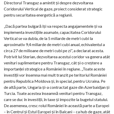
Directorul Transgaz a amintit și despre dezvoltarea
Coridorului Vertical de gaze, proiect considerat strategic
pentru securitatea energetică a regiunii.
„Dacă partea bulgară își va respecta angajamentele și va
implementa investițiile asumate, capacitatea Coridorului
Vertical se va dubla, de la 5 miliarde de metri cubi la
aproximativ 9,4 miliarde de metri cubi anual, echivalentul a
circa 27 de milioane de metri cubi pe zi”, a declarat acesta.
Potrivit lui Sterian, dezvoltarea acestui coridor va genera atât
venituri suplimentare pentru Transgaz, cât și o creștere a
importanței strategice a României în regiune. „Toate aceste
investiții vor însemna mai mult tranzit pe teritoriul României
pentru Republica Moldova și, în special, pentru Ucraina. Pe
de altă parte, Ungaria și-a contractat gaze din Azerbaidjan și
Turcia. Toate acestea înseamnă venituri pentru Transgaz,
care se duc în investiții, în taxe și impozite la bugetul statului.
De asemenea, cresc rolul României în această parte a Europei
– în Centrul și Estul Europei și în Balcani – ca hub de gaze, atât