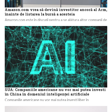
Amazon.com vrea să devină investitor ancoră al Arm,
înainte de listarea la bursă a acesteia
Amazon.com este în discuţii pentru a se alătura altor companii de
tehnologie ca investitor important în compania de tehnologie
Arm, deţinută de...
SUA: Companiile americane nu vor mai putea investi
în China în domeniul inteligenţei artificiale
Companiile americane nu vor mai putea investi liber în
străinătate în cele mai avansate tehnologii, precum inteligenţa
artificială sau computerele cuantice dacă...