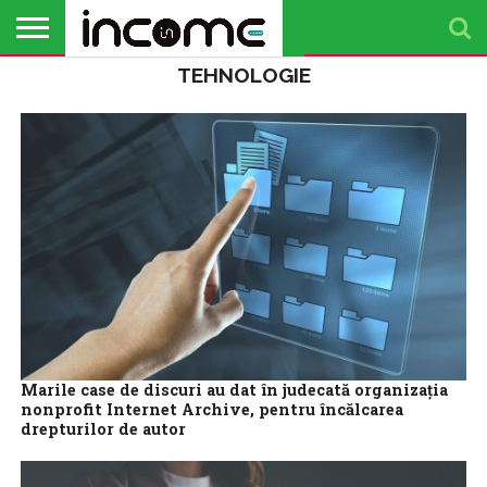
TEHNOLOGIE
ACTUALITATE
PROFIL DE
BUSINESS
ANALIZE
OPINII
FINANȚE
TIMP
ANTREPRENOR
PERSONALE
LIBER
Marile case de discuri au dat în judecată organizaţia
nonprofit Internet Archive, pentru încălcarea
drepturilor de autor
Universal Music Group, Sony Music Entertainment şi alte case de
discuri au dat în judecată organizaţia nonprofit Internet Archive,