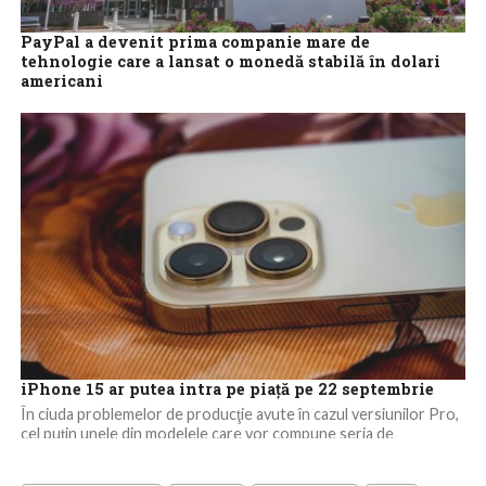
PayPal a devenit prima companie mare de
tehnologie care a lansat o monedă stabilă în dolari
americani
Gigantul de plăţi PayPal a anunţat luni că a lansat o monedă
stabilă în dolari americani, devenind prima firmă importantă de
tehnologie...
iPhone 15 ar putea intra pe piaţă pe 22 septembrie
În ciuda problemelor de producţie avute în cazul versiunilor Pro,
cel puţin unele din modelele care vor compune seria de
smartphone-uri iPhone...