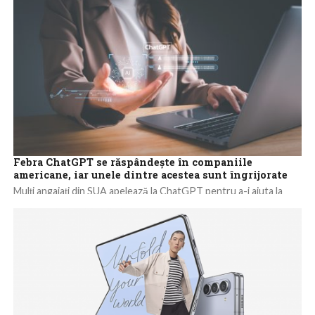
pentru încălcarea drepturilor...
Febra ChatGPT se răspândeşte în companiile
americane, iar unele dintre acestea sunt îngrijorate
Mulţi angajaţi din SUA apelează la ChatGPT pentru a-i ajuta la
îndeplinirea sarcinilor de bază, a constatat un sondaj
Reuters/Ipsos, în ciuda...