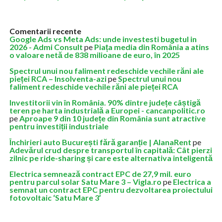
Comentarii recente
Google Ads vs Meta Ads: unde investesti bugetul in
2026 - Admi Consult
pe
Piața media din România a atins
o valoare netă de 838 milioane de euro, în 2025
Spectrul unui nou faliment redeschide vechile răni ale
pieței RCA – Insolventa-azi
pe
Spectrul unui nou
faliment redeschide vechile răni ale pieței RCA
Investitorii vin în România. 90% dintre județe câștigă
teren pe harta industrială a Europei - cancanpolitic.ro
pe
Aproape 9 din 10 județe din România sunt atractive
pentru investiții industriale
Închirieri auto București fără garanție | AlanaRent
pe
Adevărul crud despre transportul în capitală: Cât pierzi
zilnic pe ride-sharing și care este alternativa inteligentă
Electrica semnează contract EPC de 27,9 mil. euro
pentru parcul solar Satu Mare 3 – Vigla.ro
pe
Electrica a
semnat un contract EPC pentru dezvoltarea proiectului
fotovoltaic ‘Satu Mare 3’