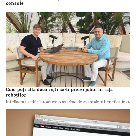
console
Piaţa de jocuri video va reveni pe creştere în 2023, graţie
vânzărilor solide de console precum Playstation 5 de la Sony,
potrivit...
Cum poți afla dacă riști să-ți pierzi jobul în fața
roboților
Inteligența artificială aduce o mulțime de avantaje și beneficii, însă
pe măsură ce companiile devin tot mai interesate de integrarea
acestei tehnologii,...