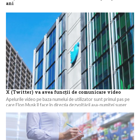
ani
Grupul chinez Alibaba Group Holding a înregistrat cea mai
puternică creştere trimestrială a veniturilor din aproape doi ani,
deoarece unitatea sa naţională...
X (Twitter) va avea funcţii de comunicare video
Apelurile video pe baza numelui de utilizator sunt primul pas pe
care Elon Musk îl face în direcţia dezvoltării aşa-numitei super
aplicaţii...