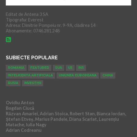
Editat de Antena 3 SA
Tipografia: Everest
Adresa: Dimitrie Pompeiu nr. 9-9A, clădirea 14
Abonamente: 0746.281.248
SUBIECTE POPULARE
ROMANIA
FEATURED
SUA
UE
INS
INTELIGENTA ARTIFICIALA
UNIUNEA EUROPEANA
CHINA
RUSIA
INVESTIȚII
Ovidiu Anton
Bogdan Ciucă
Răzvan Amariei, Adrian Stoica, Robert Stan, Bianca Iordan,
Ștefan Etveș, Marius Pandele, Diana Scarlat, Laurențiu
Matache, Iulia Nagy
Adrian Codreanu