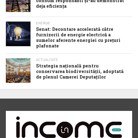
consum responsabil şi-au demonstrat
deja eficienţa
ENERGIE
Senat: Decontare accelerată către
furnizorii de energie electrică a
sumelor aferente energiei cu prețuri
plafonate
ACTUALITATE
Strategia națională pentru
conservarea biodiversității, adoptată
de plenul Camerei Deputaților