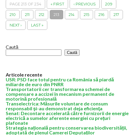
PAGE 213 OF 234
« FIRST
‹ PREVIOUS
209
210
211
212
213
214
215
216
217
NEXT ›
LAST »
Caută
Caută
Articole recente
USR: PSD face totul pentru ca România să piardă
miliarde de euro din PNRR
Transportatorii cer transformarea schemei de
compensare a accizei în mecanism permanent de
motorină profesională
Transelectrica: Măsurile voluntare de consum
responsabil şi-au demonstrat deja eficienţa
Senat: Decontare accelerată către furnizorii de energie
electrică a sumelor aferente energiei cu prețuri
plafonate
Strategia națională pentru conservarea biodiversității,
adoptată de plenul Camerei Deputaților