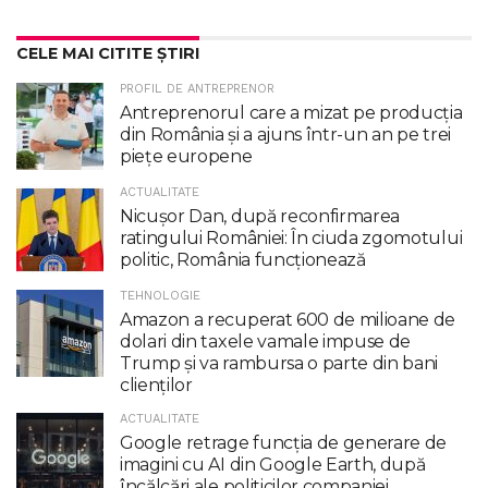
CELE MAI CITITE ȘTIRI
PROFIL DE ANTREPRENOR
Antreprenorul care a mizat pe producția
din România și a ajuns într-un an pe trei
piețe europene
ACTUALITATE
Nicuşor Dan, după reconfirmarea
ratingului României: În ciuda zgomotului
politic, România funcţionează
TEHNOLOGIE
Amazon a recuperat 600 de milioane de
dolari din taxele vamale impuse de
Trump şi va rambursa o parte din bani
clienţilor
ACTUALITATE
Google retrage funcţia de generare de
imagini cu AI din Google Earth, după
încălcări ale politicilor companiei