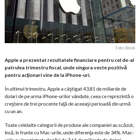
Foto: iStock
Apple a prezentat rezultatele financiare pentru cel de-al
patrulea trimestru fiscal, unde singura veste pozitivă
pentru acţionari vine de la iPhone-uri.
În ultimul trimestru, Apple a câştigat 43,81 de miliarde de
dolari de pe urma iPhone-urilor vândute, ceea ce reprezintă o
creştere de trei procente faţă de aceeaşi perioadă din urmă
cu un an.
Toate celelalte categorii de produse ale companiei au scăzut,
însă, în frunte cu Mac-urile, unde diferenţa este de 34%. Mac-
urile au înregistrat vânzări de 7,61 de miliarde de dolari.