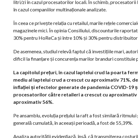
litri/zi în cazul procesatorilor locali. În schimb, procesator
în cazul companiilor multinaționale analizate.
În ceea ce privește relația cu retailul, marile rețele comercia
magazinele mici. În opinia Consiliului, discounturile rapor
30% pentru HoReCa și între 10% și 30% pentru distribuitori
De asemenea, studiul relevă faptul că investițiile mari, autori
dificil la finanțare și concurența marilor branduri constituie 
La capitolul prețuri, în cazul laptelui crud la poarta f
mediu al laptelui crud a crescut cu aproximativ 71%, de la
inflației și efectelor generate de pandemia COVID-19 și
procesatorilor către retaileri a crescut cu aproximativ 
aproximativ 56%.
Pe ansamblu, evoluția prețului la raft a fost similară ritmulu
generală cumulată, în aceeași perioadă, a fost de 55,39%.
Analiza autorității evidențiază, însă, că transmiterea costuri