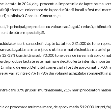
use lactate. În 2024, deși procentual importurile de lapte brut au c
tități efective, colectarea de la producătorii locali a fost mai mar
i’, subliniază Consiliul Concurenței.
axat, în principal, pe produse cu valoare adăugată redusă, obținute 
sunt de părere specialiștii.
cidulate (iaurt, sana, chefir, lapte bătut) cu 231.000 de tone, repr
are adăugată mai mare și cu o utilizare mai eficientă a materiei p
a 12-13%), smântâna sub 70.000 tone ceea ce înseamnă aproximati
rea de produse lactate este mai mare decât oferta internă, importur
e 1 miliard de euro. Deficitul comercial a fost de aproximativ 700 m
are au variat între 67% și 78% din volumul achizițiilor românești în
 dintre care 37% grupuri multinaționale, 21% mari procesatori națion
die de procesare mult mai mare, de aproximativ 519.000 litri/zi, fa