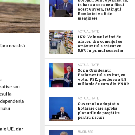
Bolojan: Sunt optimist că,
în baza a ceea ce a făcut
acest Guvern, ratingul
României va fi de
menținere
ACTUALITATE
INS: Volumul cifrei de
afaceri din comerțul cu
 țara noastră
amănuntul a scăzut cu
5,6% în primul semestru
ACTUALITATE
Sorin Grindeanu:
Parlamentul a evitat, cu
u
votul PSD, pierderea a 5,8
miliarde de euro din PNRR
rative sau
sul la
ACTUALITATE
e dependența
Guvernul a adoptat o
iului
hotărâre care aprobă
planurile de pregătire
pentru riscuri
ale UE, dar
BUSINESS