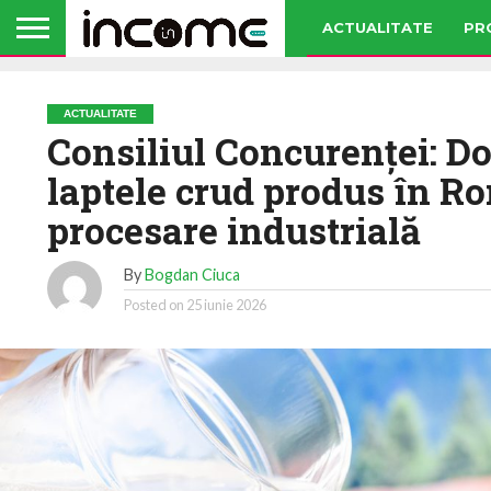
ACTUALITATE
PR
ACTUALITATE
Consiliul Concurenței: Do
laptele crud produs în R
procesare industrială
By
Bogdan Ciuca
Posted on
25 iunie 2026