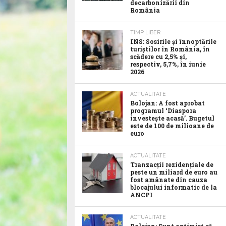
decarbonizării din
România
TIMP LIBER
INS: Sosirile și înnoptările
turiștilor în România, în
scădere cu 2,5% și,
respectiv, 5,7%, în iunie
2026
ACTUALITATE
Bolojan: A fost aprobat
programul ‘Diaspora
investește acasă’. Bugetul
este de 100 de milioane de
euro
ACTUALITATE
Tranzacții rezidențiale de
peste un miliard de euro au
fost amânate din cauza
blocajului informatic de la
ANCPI
ACTUALITATE