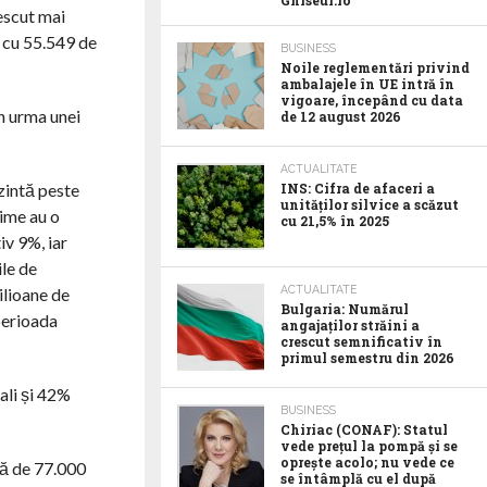
Ghiseul.ro
rescut mai
e cu 55.549 de
BUSINESS
Noile reglementări privind
ambalajele în UE intră în
vigoare, începând cu data
în urma unei
de 12 august 2026
ACTUALITATE
INS: Cifra de afaceri a
ezintă peste
unităților silvice a scăzut
rime au o
cu 21,5% în 2025
v 9%, iar
ile de
ACTUALITATE
ilioane de
Bulgaria: Numărul
 perioada
angajaților străini a
crescut semnificativ în
primul semestru din 2026
ali și 42%
BUSINESS
Chiriac (CONAF): Statul
vede prețul la pompă și se
oprește acolo; nu vede ce
ță de 77.000
se întâmplă cu el după