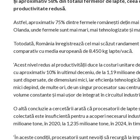
și aproximativ 58% din totalul fermelor de lapte, ceea 
productivitate redusă.
Astfel, aproximativ 75% dintre fermele românești dețin mai pu
Olanda, unde fermele sunt mai mari, mai tehnologizate și mai
Totodată, România înregistrează cel mai scăzut randament d
comparativ cu media europeană de 8.450 kg lapte/vacă.
‘Acest nivel redus al productivității duce la costuri unitare 
cu aproximativ 10% în ultimul deceniu, de la 1,19 milioane de 
sunt dispersate, de dimensiuni mici, iar eficiența tehnologic
mici depind, de multe ori, de un singur procesator sau centr
volume constante și mai ușor de integrat în circuitul industri
O altă concluzie a cercetării arată că procesatorii de lapte 
colectată este insuficientă pentru a acoperi necesarul indust
milioane tone, în 2020, la 1,235 milioane tone, în 2024, în ti
‘În aceste condiții, procesatorii sunt nevoiți să recurgă la i