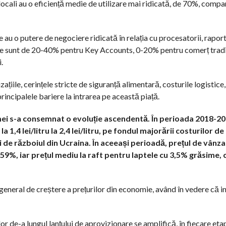
ii locali au o eficiență medie de utilizare mai ridicată, de 70%, comp
le au o putere de negociere ridicată în relația cu procesatorii, raport
tate sunt de 20-40% pentru Key Accounts, 0-20% pentru comerț tradiț
.
zațiile, cerințele stricte de siguranță alimentară, costurile logistice
principalele bariere la intrarea pe această piață.
ermei s-a consemnat o evoluție ascendentă. În perioada 2018-20
 1,4 lei/litru la 2,4 lei/litru, pe fondul majorării costurilor de
 de războiul din Ucraina. În aceeași perioadă, prețul de vânza
59%, iar prețul mediu la raft pentru laptele cu 3,5% grăsime, 
i general de creștere a prețurilor din economie, având în vedere că in
lor de-a lungul lanțului de aprovizionare se amplifică, în fiecare eta