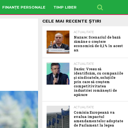
FINANȚE PERSONALE
TIMP LIBER
CELE MAI RECENTE ȘTIRI
ACTUALITATE
Nazare: Scenariul de bază
rămâne o creștere
economică de 0,1% în acest
an
ACTUALITATE
Darău: Vreau să
identificăm, cu companiile
și sindicatele, soluțiile
prin care să creștem
competitivitatea
industriei românești de
apărare
ACTUALITATE
Comisia Europeană va
evalua impactul
amendamentelor adoptate
de Parlament la legea