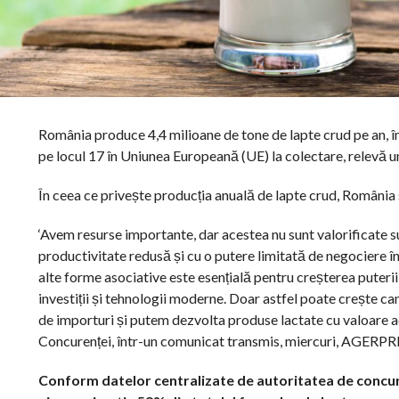
România produce 4,4 milioane de tone de lapte crud pe an, în
pe locul 17 în Uniunea Europeană (UE) la colectare, relevă un
În ceea ce privește producția anuală de lapte crud, România 
‘Avem resurse importante, dar acestea nu sunt valorificate su
productivitate redusă și cu o putere limitată de negociere în
alte forme asociative este esențială pentru creșterea puteri
investiții și tehnologii moderne. Doar astfel poate crește 
de importuri și putem dezvolta produse lactate cu valoare a
Concurenței, într-un comunicat transmis, miercuri, AGERPR
Conform datelor centralizate de autoritatea de concure