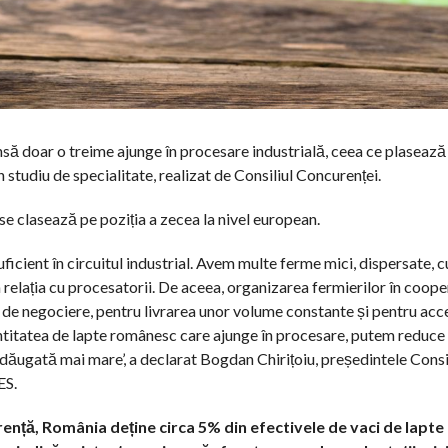
să doar o treime ajunge în procesare industrială, ceea ce plasează
 studiu de specialitate, realizat de Consiliul Concurenței.
se clasează pe poziția a zecea la nivel european.
ficient în circuitul industrial. Avem multe ferme mici, dispersate, c
 relația cu procesatorii. De aceea, organizarea fermierilor în coope
i de negociere, pentru livrarea unor volume constante și pentru acce
cantitatea de lapte românesc care ajunge în procesare, putem reduc
dăugată mai mare’, a declarat Bogdan Chirițoiu, președintele Consil
ES.
nță, România deține circa 5% din efectivele de vaci de lapte 