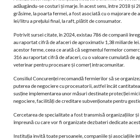
adăugându-se costuri și marje. În acest sens, între 2018 și 2
grăsime, la poarta fermei, a fost asociată cu o majorare de ap
lei/litru a prețului final, la raft, plătit de consumator.
Potrivit sursei citate, în 2024, existau 786 de companii înreg
au raportat cifră de afaceri de aproximativ 1,38 miliarde le
acestor ferme, ceea ce arată că segmentul fermelor comercial
316 au raportat cifră de afaceri, cu o valoare cumulată de ap
veterinar pentru procesare și comerț intracomunitar.
Consiliul Concurenței recomandă fermierilor să se organizeze 
puterea de negociere cu procesatorii, astfel încât cantitatea
susține implementarea unor măsuri destinate protecției micil
negociere, facilități de creditare subvenționate pentru gestion
Cercetarea de specialitate a fost transmisă organizațiilor și
împreună cu care vor fi organizate dezbateri dedicate acest
Instituția invită toate persoanele, companiile și asociațiile 