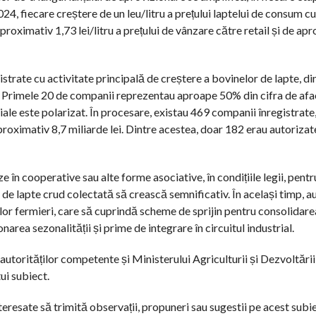
024, fiecare creștere de un leu/litru a prețului laptelui de consum c
roximativ 1,73 lei/litru a prețului de vânzare către retail și de ap
istrate cu activitate principală de creștere a bovinelor de lapte, d
i. Primele 20 de companii reprezentau aproape 50% din cifra de afac
e este polarizat. În procesare, existau 469 companii înregistrate,
roximativ 8,7 miliarde lei. Dintre acestea, doar 182 erau autorizat
în cooperative sau alte forme asociative, în condițiile legii, pentr
 de lapte crud colectată să crească semnificativ. În același timp, a
or fermieri, care să cuprindă scheme de sprijin pentru consolidare
area sezonalității și prime de integrare în circuitul industrial.
 autorităților competente și Ministerului Agriculturii și Dezvoltării
ui subiect.
interesate să trimită observații, propuneri sau sugestii pe acest subi