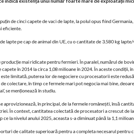
ce indică existența unui număr foarte mare de exploatații mici
țin de cinci capete de vaci de lapte, la polul opus fiind Germania,
 eficiente.
e lapte pe cap de animal din UE, cu o cantitate de 3.580 kg lapte/
de producție mai ridicate pentru fermieri. În paralel, numărul de bov
capete în 2014 la circa 1,08 milioane în 2024. În aceste condiții, î
ă este limitată, puterea lor de negociere cu procesatorii este redus
u de colectare, în timp ce fermele mari pot negocia mai bine, deoar
al’, se menționează în studiu.
se aprovizionează, în principal, de la fermele românești, însă cantit
riei. În context, cantitatea colectată de procesatori a crescut de l
mp ce la nivelul anului 2025, aceasta s-a diminuat până la 1,1 milioan
mporturi de calitate superioară pentru a completa necesarul pentru c