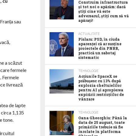
, cu
Construim infrastructura
și tot noi o apărăm: dacă
știți cine vă este
adversarul, știți cum să vă
apărați!
 Franța sau
ACTUALITATE
Pîslaru: PSD, în ciuda
vacă,
aparenței că ar susține
proiectele din PNRR,
practică un sabotaj
sistematic
ine a scăzut
n care fermele
TEHNOLOGIE
Acţiunile SpaceX se
ă. Fermele
prăbuşesc cu 13% după
ece livrează
explozia cheltuielilor
pentru AI şi apropierea
expirării restricţiilor de
vânzare
atea de lapte
a circa 1,135
TEHNOLOGIE
Oana Gheorghiu: Până la
e tone.
data de 25 august, toate
primăriile trebuie să fie
înrolate în platforma
ircuitul