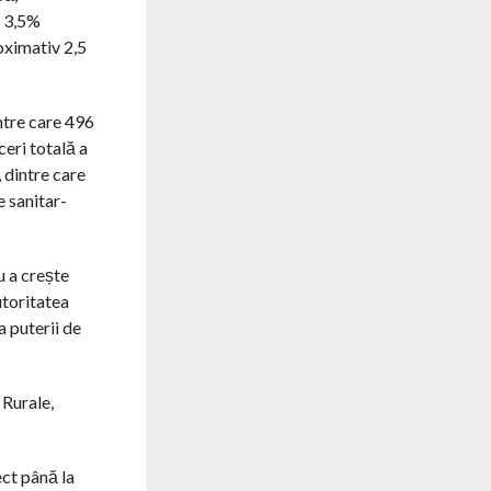
u 3,5%
roximativ 2,5
intre care 496
eri totală a
 dintre care
e sanitar-
u a crește
utoritatea
a puterii de
 Rurale,
ect până la