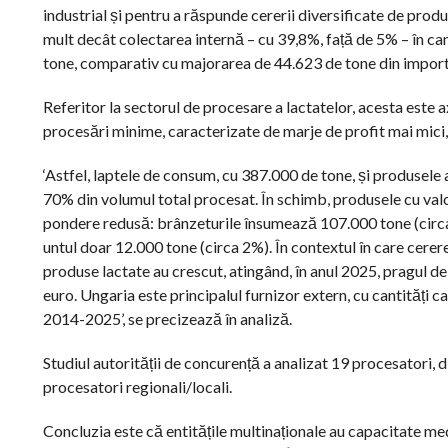
industrial și pentru a răspunde cererii diversificate de prod
mult decât colectarea internă – cu 39,8%, față de 5% – în can
tone, comparativ cu majorarea de 44.623 de tone din importur
Referitor la sectorul de procesare a lactatelor, acesta este 
procesări minime, caracterizate de marje de profit mai mici, 
‘Astfel, laptele de consum, cu 387.000 de tone, și produsele a
70% din volumul total procesat. În schimb, produsele cu valo
pondere redusă: brânzeturile însumează 107.000 tone (circ
untul doar 12.000 tone (circa 2%). În contextul în care cere
produse lactate au crescut, atingând, în anul 2025, pragul d
euro. Ungaria este principalul furnizor extern, cu cantități c
2014-2025’, se precizează în analiză.
Studiul autorității de concurență a analizat 19 procesatori,
procesatori regionali/locali.
Concluzia este că entitățile multinaționale au capacitate me