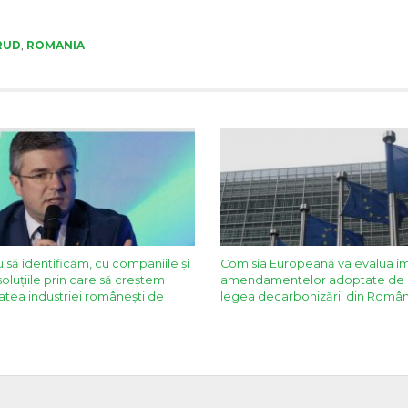
RUD
,
ROMANIA
 să identificăm, cu companiile și
Comisia Europeană va evalua i
soluțiile prin care să creștem
amendamentelor adoptate de 
atea industriei românești de
legea decarbonizării din Român