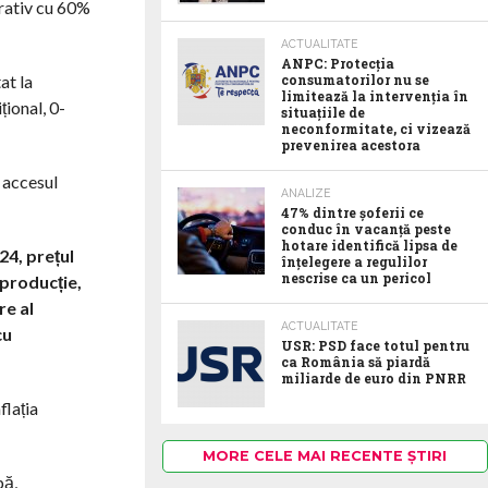
arativ cu 60%
ACTUALITATE
ANPC: Protecția
consumatorilor nu se
at la
limitează la intervenția în
ional, 0-
situațiile de
neconformitate, ci vizează
prevenirea acestora
, accesul
ANALIZE
47% dintre șoferii ce
conduc în vacanță peste
hotare identifică lipsa de
24, prețul
înțelegere a regulilor
nescrise ca un pericol
 producție,
re al
ACTUALITATE
cu
USR: PSD face totul pentru
ca România să piardă
miliarde de euro din PNRR
flația
MORE CELE MAI RECENTE ȘTIRI
pă,