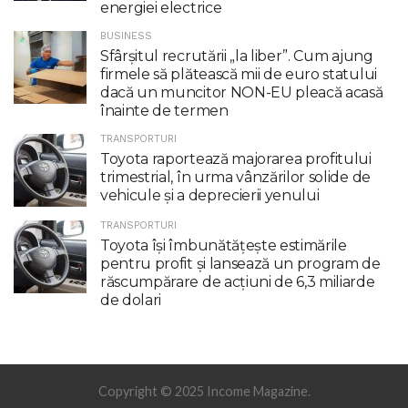
energiei electrice
BUSINESS
Sfârșitul recrutării „la liber”. Cum ajung
firmele să plătească mii de euro statului
dacă un muncitor NON-EU pleacă acasă
înainte de termen
TRANSPORTURI
Toyota raportează majorarea profitului
trimestrial, în urma vânzărilor solide de
vehicule și a deprecierii yenului
TRANSPORTURI
Toyota îşi îmbunătăţeşte estimările
pentru profit şi lansează un program de
răscumpărare de acţiuni de 6,3 miliarde
de dolari
Copyright © 2025 Income Magazine.