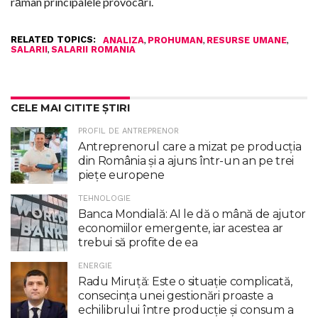
rămân principalele provocări.
RELATED TOPICS:
,
,
,
ANALIZA
PROHUMAN
RESURSE UMANE
,
SALARII
SALARII ROMANIA
CELE MAI CITITE ȘTIRI
PROFIL DE ANTREPRENOR
Antreprenorul care a mizat pe producția
din România și a ajuns într-un an pe trei
piețe europene
TEHNOLOGIE
Banca Mondială: AI le dă o mână de ajutor
economiilor emergente, iar acestea ar
trebui să profite de ea
ENERGIE
Radu Miruţă: Este o situaţie complicată,
consecinţa unei gestionări proaste a
echilibrului între producţie şi consum a