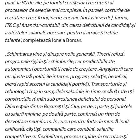
până la 90 de zile, pe fondul cerințelor crescute și al
proceselor de selecție mai complexe. În paralel, costurile de
recrutare cresc în inginerie, energie (inclusiv verde), farma,
IT&C și financiar-contabil, din cauza deficitului de candidați și
a ofertelor salariale necesare pentru a atrage și reține
talente”,
completează Ionela Borsan.
„Schimbarea vine și dinspre noile generații. Tinerii refuză
programele rigide și schimburile, cer predictibilitate,
autonomie și oportunități reale de creștere. Angajatorii care
nu ajustează politicile interne: program, selecție, beneficii,
pierd rapid accesul la candidații potriviți. Transporturile și
tehnologia trag în sus grilele salariale, în timp ce sănătatea și
construcțiile rămân sub presiunea deficitului de personal.
Diferențele dintre București și Cluj, pe de o parte, și județele
cu salarii minime, pe de altă parte, confirmă un ritm de
dezvoltare neuniform. În cursa pentru forța de muncă înalt
calificată, câștigă companiile care combină salariile
competitive cu flexibilitate, procese rapide de recrutare și