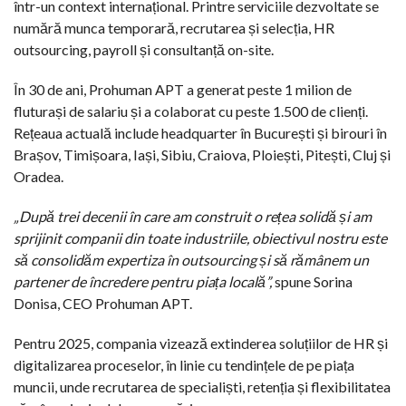
într-un context internațional. Printre serviciile dezvoltate se
numără munca temporară, recrutarea și selecția, HR
outsourcing, payroll și consultanță on-site.
În 30 de ani, Prohuman APT a generat peste 1 milion de
fluturași de salariu și a colaborat cu peste 1.500 de clienți.
Rețeaua actuală include headquarter în București și birouri în
Brașov, Timișoara, Iași, Sibiu, Craiova, Ploiești, Pitești, Cluj și
Oradea.
„După trei decenii în care am construit o rețea solidă și am
sprijinit companii din toate industriile, obiectivul nostru este
să consolidăm expertiza în outsourcing și să rămânem un
partener de încredere pentru piața locală”,
spune Sorina
Donisa, CEO Prohuman APT.
Pentru 2025, compania vizează extinderea soluțiilor de HR și
digitalizarea proceselor, în linie cu tendințele de pe piața
muncii, unde recrutarea de specialiști, retenția și flexibilitatea