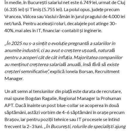
În medie, în București salariul net este 6.749 lei, urmat de Cluj
(6.335 lei) și Timiș (5.755 lei). La polul opus, județe precum
Vrancea, Vâlcea sau Vaslui rămân în jurul pragului de 4.000 lei
net/lună. Pentru aceleași roluri, decalajele pot atinge 30–
40%, mai ales în IT, financiar-contabil și inginerie.
„În 2025 nu s-a simțit o evoluție pregnantă a salariilor în
anumite industrii, ci au avut o creștere ușoară, naturală
pentru a acoperi cât de cât inflația. Majoritatea companiilor
au menținut creșterea salarială anuală, însă fără să existe
creșteri semnificative”,
explică Ionela Borsan, Recruitment
Manager.
Un alt semn al tensiunilor din piață este durata de recrutare,
mai spune Bogdan Ragalie, Regional Manager la Prohuman
APT. Dacă înainte un post blue-collar se acoperea în două
săptămâni, astăzi vorbim de 4–6 săptămâni în orașe precum
Brașov, iar pentru poziții tehnice sau IT procesele se întind
frecvent la 2–3 luni.
„În București, rolurile de specialiști ajung