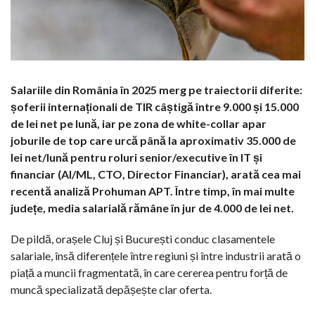
Salariile din România în 2025 merg pe traiectorii diferite:
șoferii internaționali de TIR câștigă între 9.000 și 15.000
de lei net pe lună, iar pe zona de white-collar apar
joburile de top care urcă până la aproximativ 35.000 de
lei net/lună pentru roluri senior/executive în IT și
financiar (AI/ML, CTO, Director Financiar), arată cea mai
recentă analiză Prohuman APT. Între timp, în mai multe
județe, media salarială rămâne în jur de 4.000 de lei net.
De pildă, orașele Cluj și București conduc clasamentele
salariale, însă diferențele între regiuni și între industrii arată o
piață a muncii fragmentată, în care cererea pentru forță de
muncă specializată depășește clar oferta.