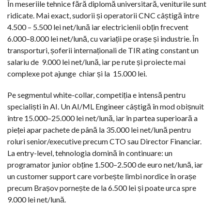
În meseriile tehnice fără diplomă universitară, veniturile sunt
ridicate. Mai exact, sudorii și operatorii CNC câștigă între
4.500 – 5.500 lei net/lună iar electricienii obțin frecvent
6.000–8.000 lei net/lună, cu variații pe orașe și industrie. În
transporturi, șoferii internaționali de TIR ating constant un
salariu de
9.000 lei net/lună, iar pe rute și proiecte mai
complexe pot ajunge
chiar și la
15.000 lei.
Pe segmentul white-collar, competiția e intensă pentru
specialiști în AI. Un AI/ML Engineer câștigă în mod obișnuit
între 15.000–25.000 lei net/lună, iar în partea superioară a
pieței apar pachete de până la 35.000 lei net/lună pentru
roluri senior/executive precum CTO sau Director Financiar.
La entry-level, tehnologia domină în continuare: un
programator junior obține 1.500–2.500 de euro net/lună, iar
un customer support care vorbește limbi nordice în orașe
precum Brașov pornește de la 6.500 lei și poate urca spre
9.000 lei net/lună.