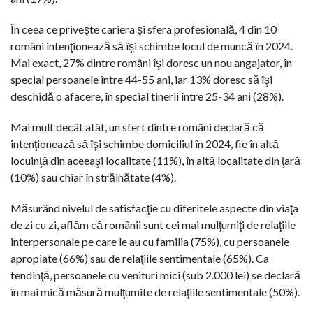
În ceea ce priveşte cariera şi sfera profesională, 4 din 10
români intenţionează să îşi schimbe locul de muncă în 2024.
Mai exact, 27% dintre români îşi doresc un nou angajator, în
special persoanele între 44-55 ani, iar 13% doresc să îşi
deschidă o afacere, în special tinerii între 25-34 ani (28%).
Mai mult decât atât, un sfert dintre români declară că
intenţionează să îşi schimbe domiciliul în 2024, fie în altă
locuinţă din aceeaşi localitate (11%), în altă localitate din ţară
(10%) sau chiar în străinătate (4%).
Măsurând nivelul de satisfacţie cu diferitele aspecte din viaţa
de zi cu zi, aflăm că românii sunt cei mai mulţumiţi de relaţiile
interpersonale pe care le au cu familia (75%), cu persoanele
apropiate (66%) sau de relaţiile sentimentale (65%). Ca
tendinţă, persoanele cu venituri mici (sub 2.000 lei) se declară
în mai mică măsură mulţumite de relaţiile sentimentale (50%).