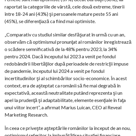
raportat la categoriile de vârstă, cele două extreme, tinerii
între 18-24 ani (43%) şi persoanele mature peste 55 ani
(45%), se diferenţiază ca fiind mai optimiste.
„Comparativ cu studiul similar desfăşurat în urmă cu un an,
observăm că optimismul pronunţat al românilor înregistrează
o scădere semnificativă de la 48% pentru 2023, la 34%
pentru 2024. Dacă începutul lui 2023 a venit pe fondul
redobândirii libertăţilor după perioadele de restricţii impuse
de pandemie, începutul lui 2024 a venit pe fondul
incertitudinilor şi al schimbărilor socio-economice. În acest
context, era de aşteptat ca românii să fie mai degrabă în
expectativă, această neutralitate putând reprezenta şi un
apel la prudenţă şi adaptabilitate, elemente esenţiale în faţa
unui viitor incert”, a afirmat Marius Luican, CEO al Reveal
Marketing Research.
În ceea ce priveşte aşteptările românilor la început de an nou,
optimismul referitor la îmbunătăţirea situaţiei financiare