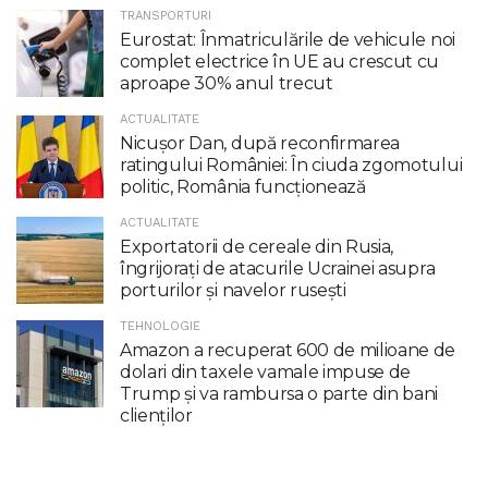
TRANSPORTURI
Eurostat: Înmatriculările de vehicule noi
complet electrice în UE au crescut cu
aproape 30% anul trecut
ACTUALITATE
Nicuşor Dan, după reconfirmarea
ratingului României: În ciuda zgomotului
politic, România funcţionează
ACTUALITATE
Exportatorii de cereale din Rusia,
îngrijorați de atacurile Ucrainei asupra
porturilor și navelor rusești
TEHNOLOGIE
Amazon a recuperat 600 de milioane de
dolari din taxele vamale impuse de
Trump şi va rambursa o parte din bani
clienţilor