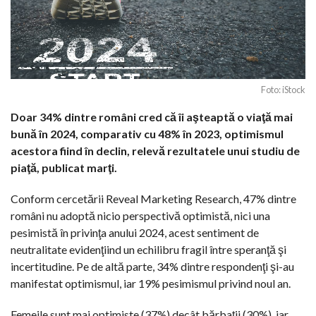
Foto: iStock
Doar 34% dintre români cred că îi aşteaptă o viaţă mai
bună în 2024, comparativ cu 48% în 2023, optimismul
acestora fiind în declin, relevă rezultatele unui studiu de
piaţă, publicat marţi.
Conform cercetării Reveal Marketing Research, 47% dintre
români nu adoptă nicio perspectivă optimistă, nici una
pesimistă în privinţa anului 2024, acest sentiment de
neutralitate evidenţiind un echilibru fragil între speranţă şi
incertitudine. Pe de altă parte, 34% dintre respondenţi şi-au
manifestat optimismul, iar 19% pesimismul privind noul an.
Femeile sunt mai optimiste (37%) decât bărbaţii (30%), iar