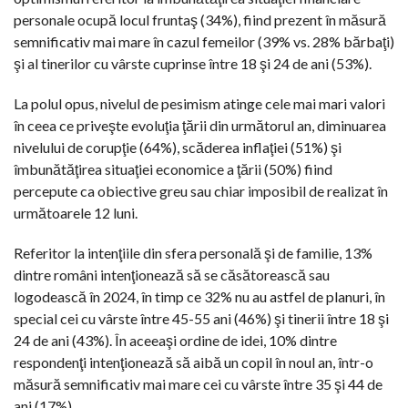
personale ocupă locul fruntaş (34%), fiind prezent în măsură
semnificativ mai mare în cazul femeilor (39% vs. 28% bărbaţi)
şi al tinerilor cu vârste cuprinse între 18 şi 24 de ani (53%).
La polul opus, nivelul de pesimism atinge cele mai mari valori
în ceea ce priveşte evoluţia ţării din următorul an, diminuarea
nivelului de corupţie (64%), scăderea inflaţiei (51%) şi
îmbunătăţirea situaţiei economice a ţării (50%) fiind
percepute ca obiective greu sau chiar imposibil de realizat în
următoarele 12 luni.
Referitor la intenţiile din sfera personală şi de familie, 13%
dintre români intenţionează să se căsătorească sau
logodească în 2024, în timp ce 32% nu au astfel de planuri, în
special cei cu vârste între 45-55 ani (46%) şi tinerii între 18 şi
24 de ani (43%). În aceeaşi ordine de idei, 10% dintre
respondenţi intenţionează să aibă un copil în noul an, într-o
măsură semnificativ mai mare cei cu vârste între 35 şi 44 de
ani (17%).