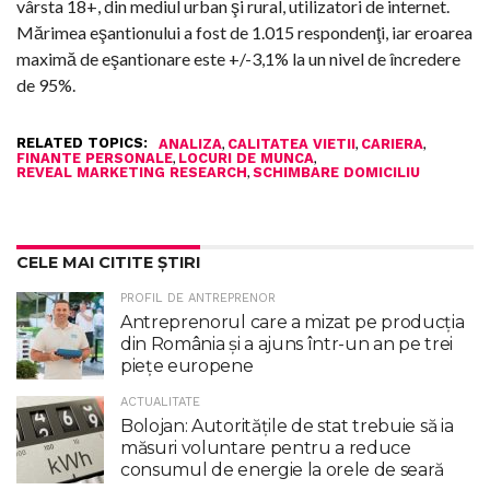
vârsta 18+, din mediul urban şi rural, utilizatori de internet.
Mărimea eşantionului a fost de 1.015 respondenţi, iar eroarea
maximă de eşantionare este +/-3,1% la un nivel de încredere
de 95%.
RELATED TOPICS:
,
,
,
ANALIZA
CALITATEA VIETII
CARIERA
,
,
FINANTE PERSONALE
LOCURI DE MUNCA
,
REVEAL MARKETING RESEARCH
SCHIMBARE DOMICILIU
CELE MAI CITITE ȘTIRI
PROFIL DE ANTREPRENOR
Antreprenorul care a mizat pe producția
din România și a ajuns într-un an pe trei
piețe europene
ACTUALITATE
Bolojan: Autoritățile de stat trebuie să ia
măsuri voluntare pentru a reduce
consumul de energie la orele de seară