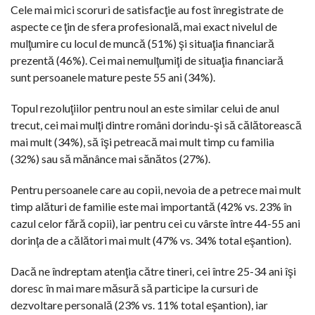
Cele mai mici scoruri de satisfacţie au fost înregistrate de
aspecte ce ţin de sfera profesională, mai exact nivelul de
mulţumire cu locul de muncă (51%) şi situaţia financiară
prezentă (46%). Cei mai nemulţumiţi de situaţia financiară
sunt persoanele mature peste 55 ani (34%).
Topul rezoluţiilor pentru noul an este similar celui de anul
trecut, cei mai mulţi dintre români dorindu-şi să călătorească
mai mult (34%), să îşi petreacă mai mult timp cu familia
(32%) sau să mănânce mai sănătos (27%).
Pentru persoanele care au copii, nevoia de a petrece mai mult
timp alături de familie este mai importantă (42% vs. 23% în
cazul celor fără copii), iar pentru cei cu vârste între 44-55 ani
dorinţa de a călători mai mult (47% vs. 34% total eşantion).
Dacă ne îndreptam atenţia către tineri, cei între 25-34 ani îşi
doresc în mai mare măsură să participe la cursuri de
dezvoltare personală (23% vs. 11% total eşantion), iar