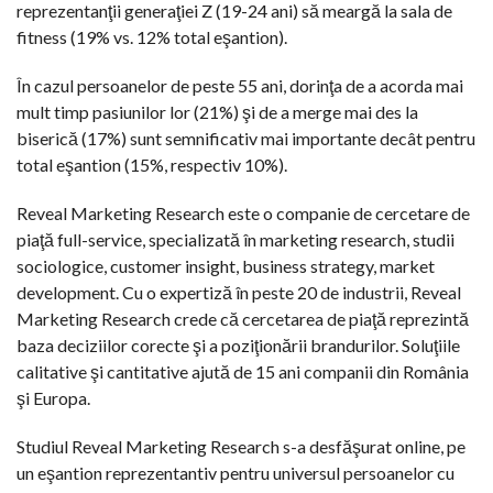
reprezentanţii generaţiei Z (19-24 ani) să meargă la sala de
fitness (19% vs. 12% total eşantion).
În cazul persoanelor de peste 55 ani, dorinţa de a acorda mai
mult timp pasiunilor lor (21%) şi de a merge mai des la
biserică (17%) sunt semnificativ mai importante decât pentru
total eşantion (15%, respectiv 10%).
Reveal Marketing Research este o companie de cercetare de
piaţă full-service, specializată în marketing research, studii
sociologice, customer insight, business strategy, market
development. Cu o expertiză în peste 20 de industrii, Reveal
Marketing Research crede că cercetarea de piaţă reprezintă
baza deciziilor corecte şi a poziţionării brandurilor. Soluţiile
calitative şi cantitative ajută de 15 ani companii din România
şi Europa.
Studiul Reveal Marketing Research s-a desfăşurat online, pe
un eşantion reprezentantiv pentru universul persoanelor cu