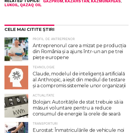
RELATED TOPICS:
,
,
,
GAZPROM
KAZAHSTAN
KAZMUNAYGAS
,
LUKOIL
QAZAQ OIL
CELE MAI CITITE ȘTIRI
PROFIL DE ANTREPRENOR
Antreprenorul care a mizat pe producția
din România și a ajuns într-un an pe trei
piețe europene
TEHNOLOGIE
Claude, modelul de inteligenţă artificială
al Anthropic, a ieşit din mediul de testare
şi a compromis sistemele unor organizaţii
ACTUALITATE
Bolojan: Autoritățile de stat trebuie să ia
măsuri voluntare pentru a reduce
consumul de energie la orele de seară
TRANSPORTURI
Eurostat: Înmatriculările de vehicule noi