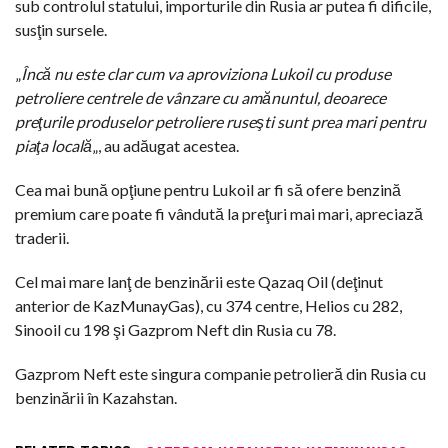
sub controlul statului, importurile din Rusia ar putea fi dificile,
susţin sursele.
„
Încă nu este clar cum va aproviziona Lukoil cu produse
petroliere centrele de vânzare cu amănuntul, deoarece
preţurile produselor petroliere ruseşti sunt prea mari pentru
piaţa locală
„, au adăugat acestea.
Cea mai bună opţiune pentru Lukoil ar fi să ofere benzină
premium care poate fi vândută la preţuri mai mari, apreciază
traderii.
Cel mai mare lanţ de benzinării este Qazaq Oil (deţinut
anterior de KazMunayGas), cu 374 centre, Helios cu 282,
Sinooil cu 198 şi Gazprom Neft din Rusia cu 78.
Gazprom Neft este singura companie petrolieră din Rusia cu
benzinării în Kazahstan.