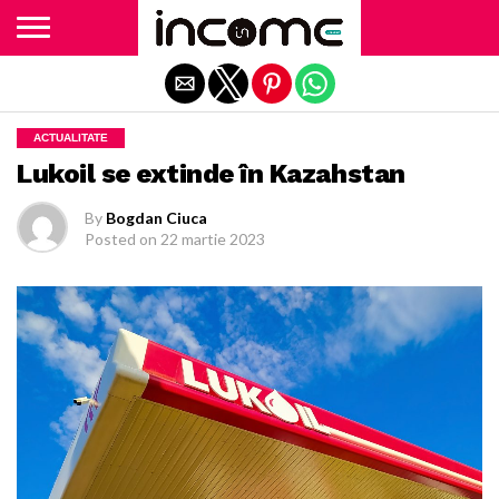
Exit mobile version
ACTUALITATE
Lukoil se extinde în Kazahstan
By
Bogdan Ciuca
Posted on
22 martie 2023