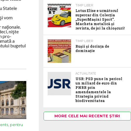
TIMP LIBER
u Statele
Lotus Elise e următorul
supercar din Colecția
 şi vom
„SuperMașini Sport”.
Macheta metalică și
 naţionale.
revista, de joi la chioșcuri!
eci, nişte
n pro-
sumată a
TIMP LIBER
ntului bugetul
Rușii și dorința de
dominație
ACTUALITATE
USR: PSD pune în pericol
un miliard de euro din
PNRR prin
amendamentele la
Strategia privind
biodiversitatea
MORE CELE MAI RECENTE ȘTIRI
ments, pentru