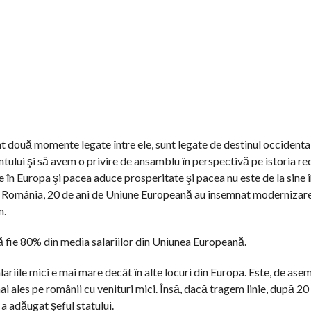
t două momente legate între ele, sunt legate de destinul occidental
ntului şi să avem o privire de ansamblu în perspectivă pe istoria re
n Europa şi pacea aduce prosperitate şi pacea nu este de la sine î
u România, 20 de ani de Uniune Europeană au însemnat modernizare 
n.
s să fie 80% din media salariilor din Uniunea Europeană.
alariile mici e mai mare decât în alte locuri din Europa. Este, de ase
i ales pe românii cu venituri mici. Însă, dacă tragem linie, după 20 
a adăugat şeful statului.