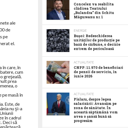
Concelex va reabilita
clădirea Teatrului
„Bulandra” din Schitu
Măgureanu nr. 1
 nete ale
000 de
ENERGIE
Bușoi: Redeschiderea
s pe
unităților de producție pe
erat el.
bază de cărbune, o decizie
extrem de periculoasă
ACTUALITATE
în care, în
CNPP: 11.970 de beneficiari
ezbatere, cum
de pensii de serviciu, în
 o greşeală.
iunie 2026
 mult prea
semenea, o
le pe masă în
ACTUALITATE
Pîslaru, despre legea
a. Este, de
salarizării: Avansăm pe
zona de sănătate. În
ânia nu şi-a
această săptămână vom
 Uniunii
avea o șansă bună să
ze în cadrul
progresăm
c. Deci să
ndepărtează