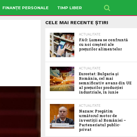
FINANȚE PERSONALE
TIMP LIBER
CELE MAI RECENTE ȘTIRI
ACTUALITATE
FAO: Lumea se confruntă
cu noi creșteri ale
prețurilor alimentelor
ACTUALITATE
Eurostat: Bulgaria și
România, cel mai
semnificativ avans din UE
al prețurilor producției
industriale, în iunie
ACTUALITATE
Nazare: Pregătim
următorul motor de
investiții al României –
Parteneriatul public-
privat