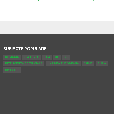
SUBIECTE POPULARE
ROMANIA
FEATURED
SUA
UE
INS
INTELIGENTA ARTIFICIALA
UNIUNEA EUROPEANA
CHINA
RUSIA
INVESTIȚII