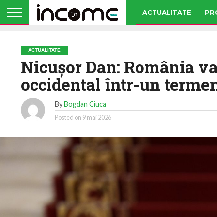
ACTUALITATE
PR
ACTUALITATE
Nicuşor Dan: România va
occidental într-un terme
By
Bogdan Ciuca
Posted on
9 mai 2026