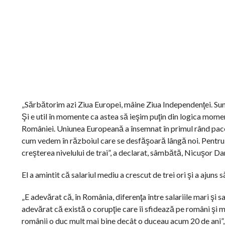
„Sărbătorim azi Ziua Europei, mâine Ziua Independenţei. Sun
Şi e util în momente ca astea să ieşim puţin din logica mome
României. Uniunea Europeană a însemnat în primul rând pace î
cum vedem în războiul care se desfăşoară lângă noi. Pentr
creşterea nivelului de trai”, a declarat, sâmbătă, Nicuşor Da
El a amintit că salariul mediu a crescut de trei ori şi a ajun
„E adevărat că, în România, diferenţa între salariile mari şi s
adevărat că există o corupţie care îi sfidează pe români şi ma
românii o duc mult mai bine decât o duceau acum 20 de ani”, 