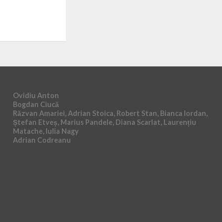
Ovidiu Anton
Bogdan Ciucă
Răzvan Amariei, Adrian Stoica, Robert Stan, Bianca Iordan,
Ștefan Etveș, Marius Pandele, Diana Scarlat, Laurențiu
Matache, Iulia Nagy
Adrian Codreanu