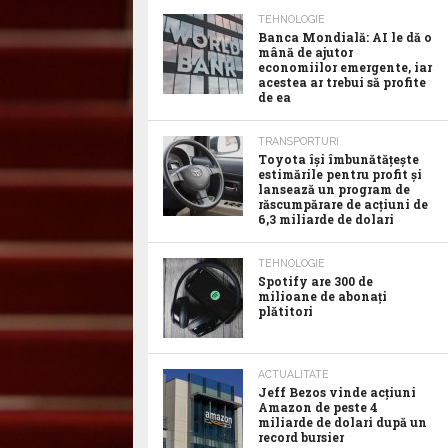
TEHNOLOGIE
Banca Mondială: AI le dă o
mână de ajutor
economiilor emergente, iar
acestea ar trebui să profite
de ea
TRANSPORTURI
Toyota îşi îmbunătăţeşte
estimările pentru profit şi
lansează un program de
răscumpărare de acţiuni de
6,3 miliarde de dolari
TEHNOLOGIE
Spotify are 300 de
milioane de abonaţi
plătitori
ACTUALITATE
Jeff Bezos vinde acţiuni
Amazon de peste 4
miliarde de dolari după un
record bursier