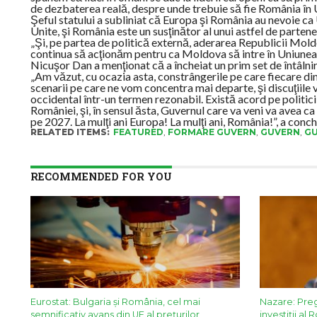
de dezbaterea reală, despre unde trebuie să fie România în U
Şeful statului a subliniat că Europa şi România au nevoie ca
Unite, şi România este un susţinător al unui astfel de partene
„Şi, pe partea de politică externă, aderarea Republicii Mol
continua să acţionăm pentru ca Moldova să intre în Uniunea 
Nicuşor Dan a menţionat că a încheiat un prim set de întâlniri
„Am văzut, cu ocazia asta, constrângerile pe care fiecare dint
scenarii pe care ne vom concentra mai departe, şi discuţiile
occidental într-un termen rezonabil. Există acord pe politi
României, şi, în sensul ăsta, Guvernul care va veni va avea 
pe 2027. La mulţi ani Europa! La mulţi ani, România!”, a conchi
RELATED ITEMS:
FEATURED
,
FORMARE GUVERN
,
GUVERN
,
GU
RECOMMENDED FOR YOU
Eurostat: Bulgaria și România, cel mai
Nazare: Pre
semnificativ avans din UE al prețurilor
investiții al