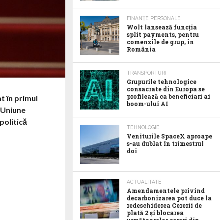
FINANȚE PERSONALE
Wolt lansează funcția
split payments, pentru
comenzile de grup, în
România
TRANSPORTURI
Grupurile tehnologice
consacrate din Europa se
profilează ca beneficiari ai
t în primul
boom-ului AI
e Uniune
politică
TEHNOLOGIE
Veniturile SpaceX aproape
s-au dublat în trimestrul
doi
ACTUALITATE
Amendamentele privind
decarbonizarea pot duce la
redeschiderea Cererii de
plată 2 și blocarea