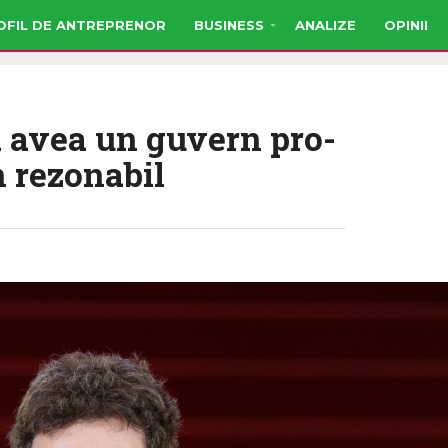
OFIL DE ANTREPRENOR
BUSINESS
ANALIZE
OPINII
 avea un guvern pro-
n rezonabil