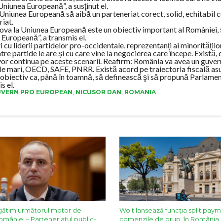
niunea Europeană”, a susţinut el.
 Uniunea Europeană să aibă un parteneriat corect, solid, echitabil c
riat.
dova la Uniunea Europeană este un obiectiv important al României,
Europeană”, a transmis el.
 cu liderii partidelor pro-occidentale, reprezentanţi ai minorităţilor
re partide le are şi cu care vine la negocierea care începe. Există, d
 vor continua pe aceste scenarii. Reafirm: România va avea un guver
cile mari, OECD, SAFE, PNRR. Există acord pe traiectoria fiscală a
ca obiectiv ca, până în toamnă, să definească şi să propună Parlame
s el.
VERN PRO EUROPEAN
,
NICUSOR DAN
,
ROMANIA
gătim următorul motor de
Wolt lansează funcția split pay
 României – Parteneriatul public-
comenzile de grup, în România