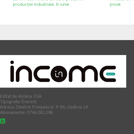
producției industriale, în iunie
privat
Editat de Antena 3 SA
Tipografia: Everest
Adresa: Dimitrie Pompeiu nr. 9-9A, clădirea 14
Abonamente: 0746.281.248