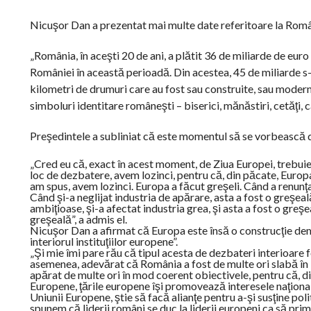
Nicuşor Dan a prezentat mai multe date referitoare la Rom
„România, în aceşti 20 de ani, a plătit 36 de miliarde de euro
României în această perioadă. Din acestea, 45 de miliarde s-
kilometri de drumuri care au fost sau construite, sau moder
simboluri identitare româneşti – biserici, mănăstiri, cetăţi,
Preşedintele a subliniat că este momentul să se vorbească d
„Cred eu că, exact în acest moment, de Ziua Europei, trebuie 
loc de dezbatere, avem lozinci, pentru că, din păcate, Europ
am spus, avem lozinci. Europa a făcut greşeli. Când a renunţat
Când şi-a neglijat industria de apărare, asta a fost o greşeală.
ambiţioase, şi-a afectat industria grea, şi asta a fost o greş
greşeală”, a admis el.
Nicuşor Dan a afirmat că Europa este însă o construcţie demo
interiorul instituţiilor europene”.
„Şi mie îmi pare rău că tipul acesta de dezbateri interioare 
asemenea, adevărat că România a fost de multe ori slabă în in
apărat de multe ori în mod coerent obiectivele, pentru că, din
Europene, ţările europene îşi promovează interesele naţional
Uniunii Europene, ştie să facă alianţe pentru a-şi susţine poli
spunem că liderii români se duc la liderii europeni ca să pr