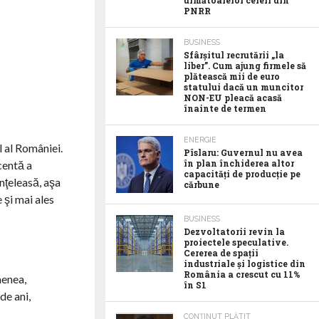
următoarelor cereri din
PNRR
BUSINESS
Sfârșitul recrutării „la
liber”. Cum ajung firmele să
plătească mii de euro
statului dacă un muncitor
NON-EU pleacă acasă
înainte de termen
ENERGIE
 al României.
Pîslaru: Guvernul nu avea
în plan închiderea altor
centă a
capacități de producție pe
nţeleasă, aşa
cărbune
şi mai ales
BUSINESS
Dezvoltatorii revin la
proiectele speculative.
Cererea de spații
industriale și logistice din
România a crescut cu 11%
menea,
în S1
de ani,
CONȚINUT PLĂTIT