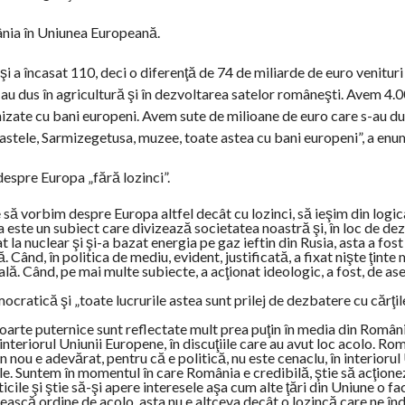
ânia în Uniunea Europeană.
 şi a încasat 110, deci o diferenţă de 74 de miliarde de euro venituri
au dus în agricultură şi în dezvoltarea satelor româneşti. Avem 4.
nizate cu bani europeni. Avem sute de milioane de euro care s-au du
 castele, Sarmizegetusa, muzee, toate astea cu bani europeni”, a enum
espre Europa „fără lozinci”.
să vorbim despre Europa altfel decât cu lozinci, să ieşim din logica 
a este un subiect care divizează societatea noastră şi, în loc de d
 la nuclear şi şi-a bazat energia pe gaz ieftin din Rusia, asta a fost
 Când, în politica de mediu, evident, justificată, a fixat nişte ţinte
eală. Când, pe mai multe subiecte, a acţionat ideologic, a fost, de a
cratică şi „toate lucrurile astea sunt prilej de dezbatere cu cărţi
foarte puternice sunt reflectate mult prea puţin în media din Români
teriorul Uniunii Europene, în discuţiile care au avut loc acolo. Rom
 nou e adevărat, pentru că e politică, nu este cenaclu, în interiorul
e. Suntem în momentul în care România e credibilă, ştie să acţione
ticile şi ştie să-şi apere interesele aşa cum alte ţări din Uniune o fa
imească ordine de acolo, asta nu e altceva decât o lozincă care ne î