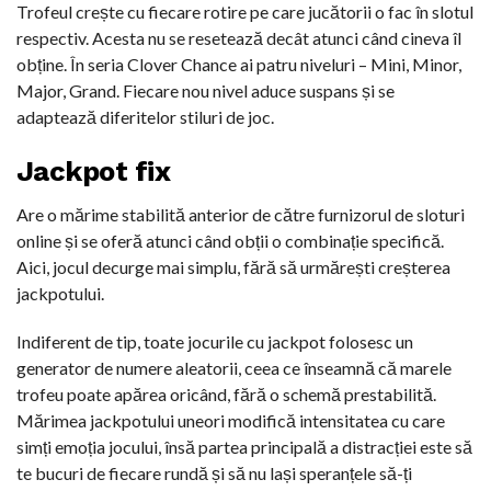
Trofeul crește cu fiecare rotire pe care jucătorii o fac în slotul
respectiv. Acesta nu se resetează decât atunci când cineva îl
obține. În seria Clover Chance ai patru niveluri – Mini, Minor,
Major, Grand. Fiecare nou nivel aduce suspans și se
adaptează diferitelor stiluri de joc.
Jackpot fix
Are o mărime stabilită anterior de către furnizorul de sloturi
online și se oferă atunci când obții o combinație specifică.
Aici, jocul decurge mai simplu, fără să urmărești creșterea
jackpotului.
Indiferent de tip, toate jocurile cu jackpot folosesc un
generator de numere aleatorii, ceea ce înseamnă că marele
trofeu poate apărea oricând, fără o schemă prestabilită.
Mărimea jackpotului uneori modifică intensitatea cu care
simți emoția jocului, însă partea principală a distracției este să
te bucuri de fiecare rundă și să nu lași speranțele să-ți