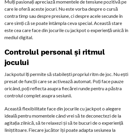
Mulți pasionați apreciază momentele de tensiune pozitivă pe
care le oferă aceste jocuri. Nu este vorba despre o cursă
contra timp sau despre presiune, ci despre acele secunde în
care simți că se poate întâmpla ceva special. Această stare
este cea care face din jocurile cu jackpot o experiență unică în
mediul digital.
Controlul personal și ritmul
jocului
Jackpotul îți permite să stabilești propriul ritm de joc. Nu ești
presat de funcții care se activează automat. Poți face pauze
oricând, poți reflecta asupra fiecărei runde pentru a păstra
controlul complet asupra sesiunii.
Această flexibilitate face din jocurile cu jackpot o alegere
ideală pentru momentele când vrei să te deconectezi de la
agitația zilnică, să te relaxezi și să te bucuri de o experiență
liniștitoare. Fiecare jucător își poate adapta sesiunea la