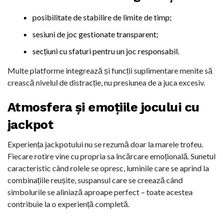
posibilitate de stabilire de limite de timp;
sesiuni de joc gestionate transparent;
secțiuni cu sfaturi pentru un joc responsabil.
Multe platforme integrează și funcții suplimentare menite să
crească nivelul de distracție, nu presiunea de a juca excesiv.
Atmosfera și emoțiile jocului cu
jackpot
Experiența jackpotului nu se rezumă doar la marele trofeu.
Fiecare rotire vine cu propria sa încărcare emoțională. Sunetul
caracteristic când rolele se opresc, luminile care se aprind la
combinațiile reușite, suspansul care se creează când
simbolurile se aliniază aproape perfect – toate acestea
contribuie la o experiență completă.