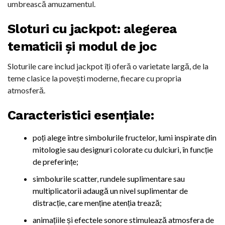
umbrească amuzamentul.
Sloturi cu jackpot: alegerea
tematicii și modul de joc
Sloturile care includ jackpot îți oferă o varietate largă, de la
teme clasice la povești moderne, fiecare cu propria
atmosferă.
Caracteristici esențiale:
poți alege între simbolurile fructelor, lumi inspirate din
mitologie sau designuri colorate cu dulciuri, în funcție
de preferințe;
simbolurile scatter, rundele suplimentare sau
multiplicatorii adaugă un nivel suplimentar de
distracție, care menține atenția trează;
animațiile și efectele sonore stimulează atmosfera de