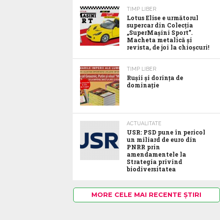
TIMP LIBER
Lotus Elise e următorul
supercar din Colecția
„SuperMașini Sport”.
Macheta metalică și
revista, de joi la chioșcuri!
TIMP LIBER
Rușii și dorința de
dominație
ACTUALITATE
USR: PSD pune în pericol
un miliard de euro din
PNRR prin
amendamentele la
Strategia privind
biodiversitatea
MORE CELE MAI RECENTE ȘTIRI