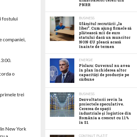
următoarelor cereri din
PNRR
i fostului
BUSINESS
Sfârșitul recrutării „la
liber”. Cum ajung firmele să
plătească mii de euro
statului dacă un muncitor
e companiei,
NON-EU pleacă acasă
înainte de termen
13:00.
ENERGIE
Pîslaru: Guvernul nu avea
în plan închiderea altor
acorda o
capacități de producție pe
cărbune
 primele trei
BUSINESS
Dezvoltatorii revin la
proiectele speculative.
Cererea de spații
industriale și logistice din
România a crescut cu 11%
în S1
 din New York
ru a
CONȚINUT PLĂTIT