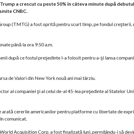
ld Trump a crescut cu peste 50% în câteva minute după debutu
ansmite CNBC.
oup (TMTG) a fost oprită pentru scurt timp, pe fondul creşterii, 
onate până la ora 9:50 a.m.
ii după ce fostul preşedinte l-a folosit pentru a-şi lansa compani
Bursa de Valori din New York nouă ani mai târziu.
ctor al companiei şi al celui de-al 45-lea preşedinte al Statelor Uni
 arată cererile americanilor pentru platforme cu libertate de expr
 în comunicat.
rld Acquisition Corp. a fost finalizată luni, permiţându-i să dev