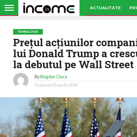
ACTUALITATE
PR
TEHNOLOGIE
Preţul acţiunilor compani
lui Donald Trump a cresc
la debutul pe Wall Street
By
Bogdan Ciuca
Posted on
27 martie 2024