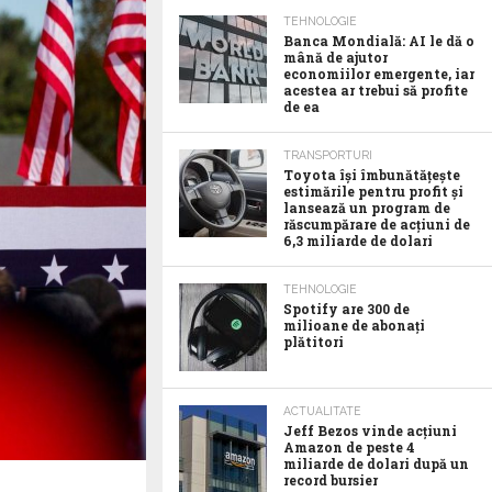
TEHNOLOGIE
Banca Mondială: AI le dă o
mână de ajutor
economiilor emergente, iar
acestea ar trebui să profite
de ea
TRANSPORTURI
Toyota îşi îmbunătăţeşte
estimările pentru profit şi
lansează un program de
răscumpărare de acţiuni de
6,3 miliarde de dolari
TEHNOLOGIE
Spotify are 300 de
milioane de abonaţi
plătitori
ACTUALITATE
Jeff Bezos vinde acţiuni
Amazon de peste 4
miliarde de dolari după un
record bursier