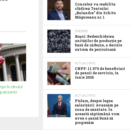
Concelex va reabilita
clădirea Teatrului
„Bulandra” din Schitu
Măgureanu nr. 1
ENERGIE
Bușoi: Redeschiderea
unităților de producție pe
bază de cărbune, o decizie
extrem de periculoasă
ACTUALITATE
CNPP: 11.970 de beneficiari
de pensii de serviciu, în
iunie 2026
jin în rândul
patizanții
ACTUALITATE
Pîslaru, despre legea
salarizării: Avansăm pe
zona de sănătate. În
această săptămână vom
avea o șansă bună să
progresăm