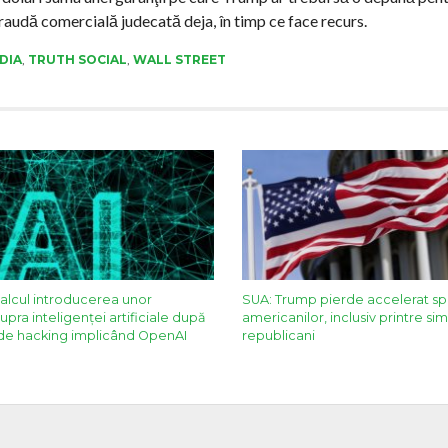
fraudă comercială judecată deja, în timp ce face recurs.
DIA
,
TRUTH SOCIAL
,
WALL STREET
calcul introducerea unor
SUA: Trump pierde accelerat spri
pra inteligenţei artificiale după
americanilor, inclusiv printre sim
 de hacking implicând OpenAI
republicani