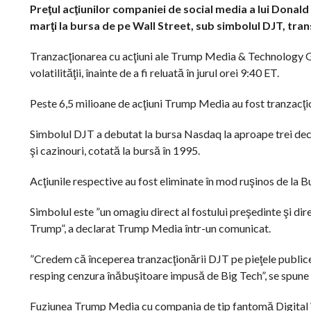
Preţul acţiunilor companiei de social media a lui Dona
marţi la bursa de pe Wall Street, sub simbolul DJT, tr
Tranzacţionarea cu acţiuni ale Trump Media & Technology Gr
volatilităţii, înainte de a fi reluată în jurul orei 9:40 ET.
Peste 6,5 milioane de acţiuni Trump Media au fost tranzacţi
Simbolul DJT a debutat la bursa Nasdaq la aproape trei decen
şi cazinouri, cotată la bursă în 1995.
Acţiunile respective au fost eliminate în mod ruşinos de la 
Simbolul este ”un omagiu direct al fostului preşedinte şi dire
Trump”, a declarat Trump Media într-un comunicat.
”Credem că începerea tranzacţionării DJT pe pieţele publice
resping cenzura înăbuşitoare impusă de Big Tech”, se spune
Fuziunea Trump Media cu compania de tip fantomă Digital Wo