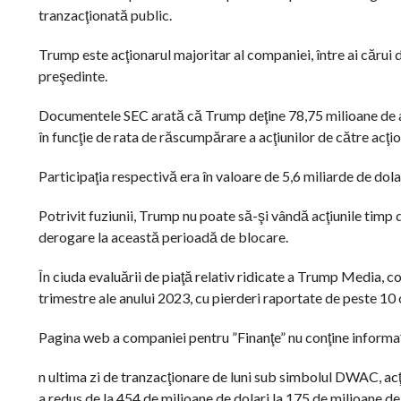
tranzacţionată public.
Trump este acţionarul majoritar al companiei, între ai cărui di
preşedinte.
Documentele SEC arată că Trump deţine 78,75 milioane de ac
în funcţie de rata de răscumpărare a acţiunilor de către acţ
Participaţia respectivă era în valoare de 5,6 miliarde de dolari
Potrivit fuziunii, Trump nu poate să-şi vândă acţiunile timp d
derogare la această perioadă de blocare.
În ciuda evaluării de piaţă relativ ridicate a Trump Media, co
trimestre ale anului 2023, cu pierderi raportate de peste 10
Pagina web a companiei pentru ”Finanţe” nu conţine informaţi
n ultima zi de tranzacţionare de luni sub simbolul DWAC, ac
a redus de la 454 de milioane de dolari la 175 de milioane d