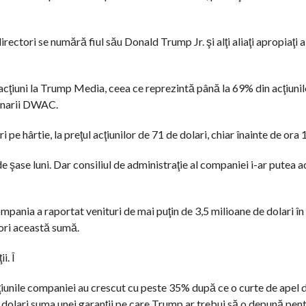
rectori se numără fiul său Donald Trump Jr. şi alţi aliaţi apropiaţi a
ţiuni la Trump Media, ceea ce reprezintă până la 69% din acţiunil
ionarii DWAC.
 pe hârtie, la preţul acţiunilor de 71 de dolari, chiar înainte de ora 
e şase luni. Dar consiliul de administraţie al companiei i-ar putea 
mpania a raportat venituri de mai puţin de 3,5 milioane de dolari în
 ori această sumă.
i. Î
ţiunile companiei au crescut cu peste 35% după ce o curte de apel
e dolari suma unei garanţii pe care Trump ar trebui să o depună pent