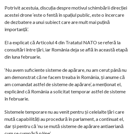
Potrivit acestuia, discuția despre motivul schimbării direcției
acestei drone ‘este o fentă în spațiul public, este o încercare
de dezbatere a unui subiect care are mult mai puțină
importanță’.
El a explicat că Articolul 4 din Tratatul NATO se referă la
consultări între țări, iar România deja se află în această etapă
din luna februarie.
‘Nu avem suficiente sisteme de apărare, nu am cerut până nu
am demonstrat că ne facem treaba în România, și anume că
am comandat astfel de sisteme de apărare’, a menționat el,
explicând că România a solicitat temporar astfel de sisteme
în februarie.
Sistemele temporare nu au venit pentru și celelalte țări care
mută capabilități au procedură în parlament, a continuat el,
dar și pentru că ‘nu se mută sisteme de apărare antiaeriană
cum se cumpără pâine’.