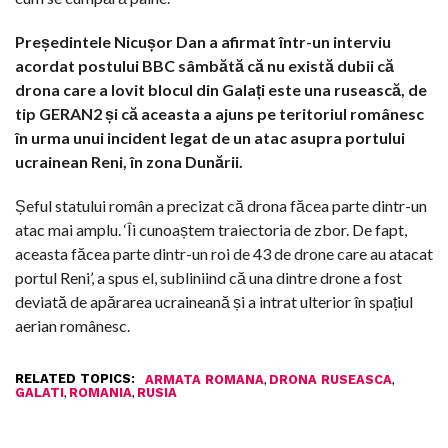
Președintele Nicușor Dan a afirmat într-un interviu
acordat postului BBC sâmbătă că nu există dubii că
drona care a lovit blocul din Galați este una rusească, de
tip GERAN2 și că aceasta a ajuns pe teritoriul românesc
în urma unui incident legat de un atac asupra portului
ucrainean Reni, în zona Dunării.
Șeful statului român a precizat că drona făcea parte dintr-un
atac mai amplu. ‘Îi cunoaștem traiectoria de zbor. De fapt,
aceasta făcea parte dintr-un roi de 43 de drone care au atacat
portul Reni’, a spus el, subliniind că una dintre drone a fost
deviată de apărarea ucraineană și a intrat ulterior în spațiul
aerian românesc.
RELATED TOPICS:
,
,
ARMATA ROMANA
DRONA RUSEASCA
,
,
GALATI
ROMANIA
RUSIA