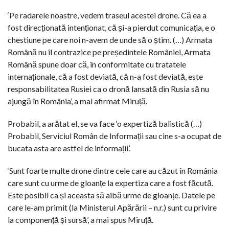
‘Pe radarele noastre, vedem traseul acestei drone. Că ea a
fost direcționată intenționat, că și-a pierdut comunicația, e o
chestiune pe care noi n-avem de unde să o știm. (…) Armata
Română nu îl contrazice pe președintele României, Armata
Română spune doar că, în conformitate cu tratatele
internaționale, că a fost deviată, că n-a fost deviată, este
responsabilitatea Rusiei ca o dronă lansată din Rusia să nu
ajungă în România’, a mai afirmat Miruță.
Probabil, a arătat el, se va face ‘o expertiză balistică (…)
Probabil, Serviciul Român de Informații sau cine s-a ocupat de
bucata asta are astfel de informații’.
‘Sunt foarte multe drone dintre cele care au căzut în România
care sunt cu urme de gloanțe la expertiza care a fost făcută.
Este posibil ca și aceasta să aibă urme de gloanțe. Datele pe
care le-am primit (la Ministerul Apărării – n.r.) sunt cu privire
la componență și sursă’, a mai spus Miruță.