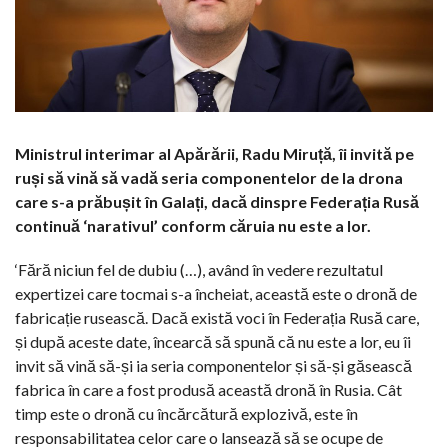
Ministrul interimar al Apărării, Radu Miruță, îi invită pe
ruși să vină să vadă seria componentelor de la drona
care s-a prăbușit în Galați, dacă dinspre Federația Rusă
continuă ‘narativul’ conform căruia nu este a lor.
‘Fără niciun fel de dubiu (…), având în vedere rezultatul
expertizei care tocmai s-a încheiat, această este o dronă de
fabricație rusească. Dacă există voci în Federația Rusă care,
și după aceste date, încearcă să spună că nu este a lor, eu îi
invit să vină să-și ia seria componentelor și să-și găsească
fabrica în care a fost produsă această dronă în Rusia. Cât
timp este o dronă cu încărcătură explozivă, este în
responsabilitatea celor care o lansează să se ocupe de