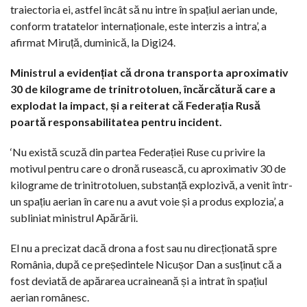
traiectoria ei, astfel încât să nu intre în spațiul aerian unde,
conform tratatelor internaționale, este interzis a intra’, a
afirmat Miruță, duminică, la Digi24.
Ministrul a evidențiat că drona transporta aproximativ
30 de kilograme de trinitrotoluen, încărcătură care a
explodat la impact, și a reiterat că Federația Rusă
poartă responsabilitatea pentru incident.
‘Nu există scuză din partea Federației Ruse cu privire la
motivul pentru care o dronă rusească, cu aproximativ 30 de
kilograme de trinitrotoluen, substanță explozivă, a venit într-
un spațiu aerian în care nu a avut voie și a produs explozia’, a
subliniat ministrul Apărării.
El nu a precizat dacă drona a fost sau nu direcționată spre
România, după ce președintele Nicușor Dan a susținut că a
fost deviată de apărarea ucraineană și a intrat în spațiul
aerian românesc.