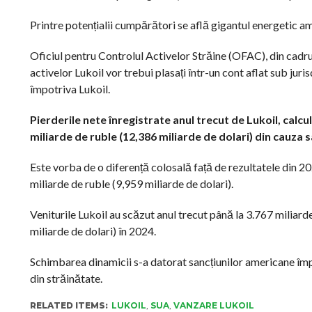
Printre potențialii cumpărători se află gigantul energetic am
Oficiul pentru Controlul Activelor Străine (OFAC), din cadrul
activelor Lukoil vor trebui plasați într-un cont aflat sub juri
împotriva Lukoil.
Pierderile nete înregistrate anul trecut de Lukoil, calc
miliarde de ruble (12,386 miliarde de dolari) din cauza
Este vorba de o diferență colosală față de rezultatele din 2
miliarde de ruble (9,959 miliarde de dolari).
Veniturile Lukoil au scăzut anul trecut până la 3.767 miliard
miliarde de dolari) în 2024.
Schimbarea dinamicii s-a datorat sancțiunilor americane împo
din străinătate.
RELATED ITEMS:
LUKOIL
,
SUA
,
VANZARE LUKOIL