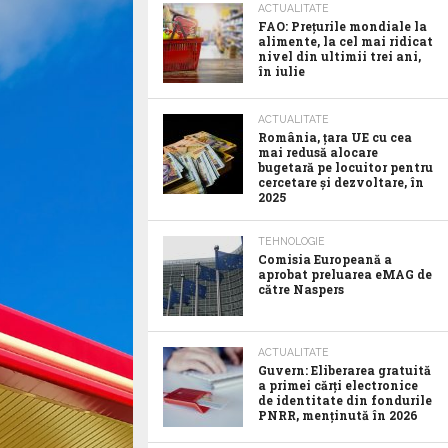
ACTUALITATE
FAO: Prețurile mondiale la
alimente, la cel mai ridicat
nivel din ultimii trei ani,
în iulie
ACTUALITATE
România, țara UE cu cea
mai redusă alocare
bugetară pe locuitor pentru
cercetare și dezvoltare, în
2025
TEHNOLOGIE
Comisia Europeană a
aprobat preluarea eMAG de
către Naspers
ACTUALITATE
Guvern: Eliberarea gratuită
a primei cărți electronice
de identitate din fondurile
PNRR, menținută în 2026