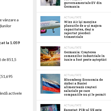
guvernamentale EV din
Germania
ACTUALITATE
ce vânzare a
Wizz Air își menține
țiunilor
planurile de a-și majora
capacitatea, deși a
raportat pierderi
trimestriale
cat la 1.059
ACTUALITATE
Germania: Creșterea
comenzilor industriale în
t de 851,5
iunie a fost peste așteptări
ACTUALITATE
 (51,695
Bloomberg: Economia de
război a Rusiei
alimentează creșteri
salariale pe care
vândă activele
companiile nu și le permit
ACTUALITATE
Eurostat: PIB-ul UE este