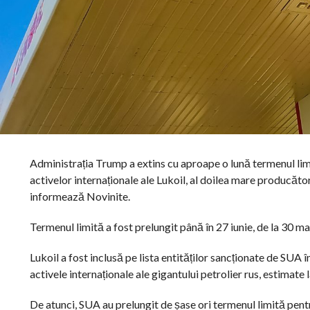
Administrația Trump a extins cu aproape o lună termenul limi
activelor internaționale ale Lukoil, al doilea mare producăt
informează Novinite.
Termenul limită a fost prelungit până în 27 iunie, de la 30 m
Lukoil a fost inclusă pe lista entităților sancționate de SUA
activele internaționale ale gigantului petrolier rus, estimate 
De atunci, SUA au prelungit de șase ori termenul limită pentr