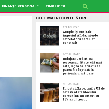
FINANȚE PERSONALE
TIMP LIBER
CELE MAI RECENTE ȘTIRI
TEHNOLOGIE
Google îşi extinde
imperiul AI, dar pierde
cercetătorii care l-au
construit
ACTUALITATE
Bolojan: Cred că, cu
responsabilitate, cât mai
este, legea salarizării ar
putea fi adoptată în
perioada următoare
ACTUALITATE
Eurostat: Exporturile UE de
bere în afara blocului
comunitar au scăzut cu
11% anul trecut