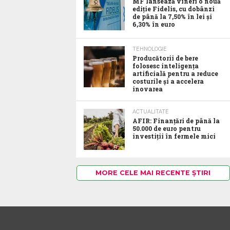
MF lansează vineri o nouă
ediție Fidelis, cu dobânzi
de până la 7,50% în lei și
6,30% în euro
TEHNOLOGIE
Producătorii de bere
folosesc inteligența
artificială pentru a reduce
costurile și a accelera
inovarea
ACTUALITATE
AFIR: Finanțări de până la
50.000 de euro pentru
investiții în fermele mici
MORE CELE MAI RECENTE ȘTIRI