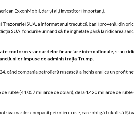
erican ExxonMobil, dar și alți investitori importanți.
 Trezoreriei SUA, a informat anul trecut că banii proveniți din ori
sdicția SUA, fondurile urmând să fie înghețate până la ridicarea sanc
ulate conform standardelor financiare internaționale, s-au ridi
 sancțiunilor impuse de administrația Trump.
024, când compania petrolieră rusească a închis anul cu un profit ne
e de ruble (44,057 miliarde de dolari), de la 4.420 miliarde de ruble
triva marilor companii petroliere ruse, care obligă Lukoil să își 