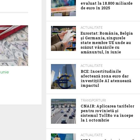
evaluat la 18.800 miliarde
de euro în 2025
ACTUALITATE
Eurostat: România, Belgia
și Germania, singurele
state membre UE unde au
scăzut vânzările cu
amănuntul, în iunie
ACTUALITATE
BCE: Incertitudinile
 iunie
afectează zona euro dar
investițiile AI atenuează
impactul
TRANSPORTURI
CNAIR: Aplicarea tarifelor
pentru rovinietă și
sistemul TollRo va începe
la 1 octombrie
ACTUALITATE