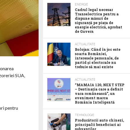
ENERGIE
Cadrul legal necesar
Transelectrica pentru a
dispune măsuri de
siguranță pe piața de
energie electrică, aprobat
de Guvern
ACTUALITATE
Bolojan: Când în joc este
soarta României,
interesele personale, de
partid și electorale nu
trebuie să mai existe
ionarea
zoreriei SUA,
ACTUALITATE
“MAMAIA 120, NEXT STEP
– Destinația care a definit
vara românească”, un
eveniment marca
România Inteligentă
ori pentru
TEHNOLOGIE
Producătorii auto chinezi,
principalii beneficiari ai
subvenților