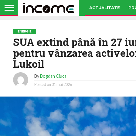
ACTUALITATE
PR
ENERGIE
SUA extind până în 27 iu
pentru vânzarea activelor
Lukoil
By
Bogdan Ciuca
Posted on
31 mai 2026