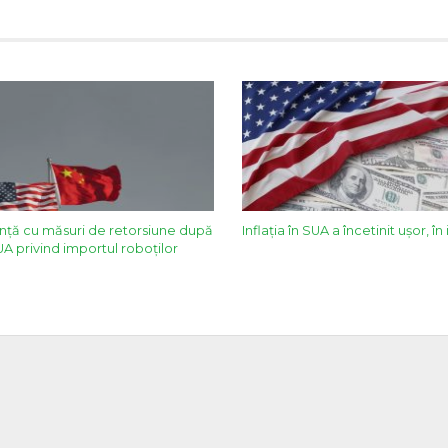
nţă cu măsuri de retorsiune după
Inflația în SUA a încetinit ușor, în
SUA privind importul roboţilor